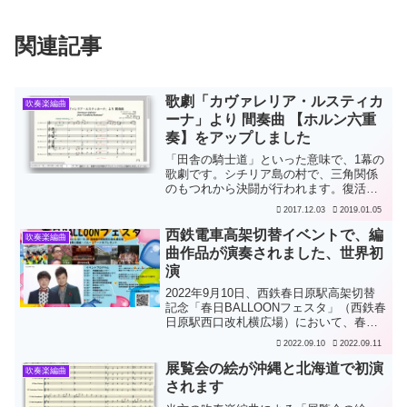
関連記事
歌劇「カヴァレリア・ルスティカ
吹奏楽編曲
ーナ」より 間奏曲 【ホルン六重
奏】をアップしました
「田舎の騎士道」といった意味で、1幕の
歌劇です。シチリア島の村で、三角関係
のもつれから決闘が行われます。復活祭
の日の朝、青年が以前の恋人に誘われて
2017.12.03
2019.01.05
いちゃつくのに嫉妬して、青年の恋人
が、ちょうど通りかかった以前の恋人の
西鉄電車高架切替イベントで、編
吹奏楽編曲
旦那に、事の次第を話しま...
曲作品が演奏されました、世界初
演
2022年9月10日、西鉄春日原駅高架切替
記念「春日BALLOONフェスタ」（西鉄春
日原駅西口改札横広場）において、春日
市民吹奏楽団（金管十重奏）により、春
2022.09.10
2022.09.11
日原小学校校歌が演奏され、春日原小学
校児童ほかの皆様により歌われました。
展覧会の絵が沖縄と北海道で初演
吹奏楽編曲
依頼を受け、...
されます