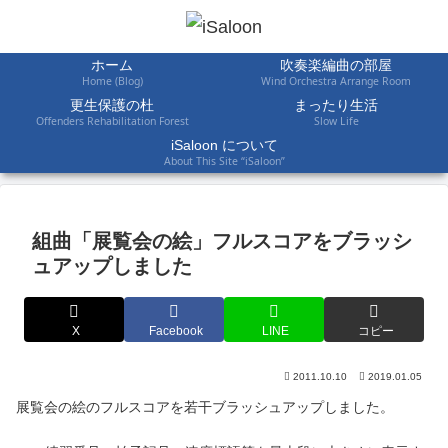
ホーム
吹奏楽編曲の部屋
Home (Blog)
Wind Orchestra Arrange Room
更生保護の杜
まったり生活
Offenders Rehabilitation Forest
Slow Life
iSaloon について
About This Site “iSaloon”
組曲「展覧会の絵」フルスコアをブラッシ
ュアップしました
X
Facebook
LINE
コピー
2011.10.10
2019.01.05
展覧会の絵のフルスコアを若干ブラッシュアップしました。