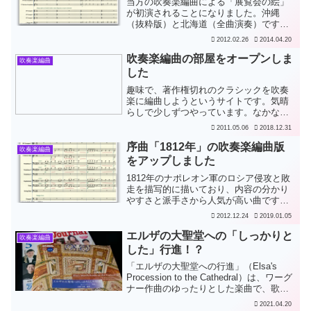
当方の吹奏楽編曲による「展覧会の絵」
が初演されることになりました。沖縄
（抜粋版）と北海道（全曲演奏）です
:)2012年3月4日（日）、沖縄県宜野湾市
2012.02.26
2014.04.20
立真志喜中学校様の演奏で、第37回中頭
地区中学校吹奏楽祭（於 沖縄市民会館）
吹奏楽編曲の部屋をオープンしま
吹奏楽編曲
において「第一...
した
趣味で、著作権切れのクラシックを吹奏
楽に編曲しようというサイトです。気晴
らしで少しずつやっています。なかなか
進みませんが、温かく見守ってくださ
2011.05.06
2018.12.31
い。
序曲「1812年」の吹奏楽編曲版
吹奏楽編曲
をアップしました
1812年のナポレオン軍のロシア侵攻と敗
走を描写的に描いており、内容の分かり
やすさと派手さから人気が高い曲です。
のだめカンタービレのパリ編の映画でも
2012.12.24
2019.01.05
採用されました（原作では別の曲でした
が）。1882年にモスクワで開催された全
エルザの大聖堂への「しっかりと
吹奏楽編曲
ロシア産業芸術博...
した」行進！？
「エルザの大聖堂への行進」（Elsa's
Procession to the Cathedral）は、ワーグ
ナー作曲のゆったりとした楽曲で、歌劇
「ローエングリン」の中で使われている
2021.04.20
曲です。最近では「エルザの大聖堂への