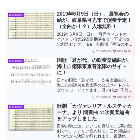
2019年6月9日（日）、展覧会の
吹奏楽編曲
絵が、岐阜県可児市で演奏予定！
（全曲か！？）入場無料！
2019年6月9日（日）、可児ウィンドオー
ケストラ様第29回定期演奏会（可児市文
化創造センター ala 主劇場『宇宙のホー
ル』、13:30開場 14:00開演、入場無料）
2019.05.05
2019.07.03
において、展覧会の絵が演奏予定です
（指揮：岩崎 千宏 氏）。第2部まる...
国歌「君が代」の吹奏楽編曲が、
吹奏楽編曲
海上自衛隊東京音楽隊のサイト
に！
日本の国歌「君が代」、吹奏楽編曲が、
海上自衛隊東京音楽隊の公式サイトから
ダウンロードできます。君が代は 千代に
八千代に さざれ石の 巖となりて 苔の
2019.08.12
2025.06.25
むすまで東京音楽隊使用楽譜だけでな
く、東京音楽隊演奏音源もダウンロード
歌劇「カヴァレリア・ルスティカ
吹奏楽編曲
できます。海上自...
ーナ」より 間奏曲 の吹奏楽編曲
をアップしました
田舎の騎士道」といった意味で、1幕の歌
劇です。シチリア島の村で、三角関係の
もつれから決闘が行われます。復活祭の