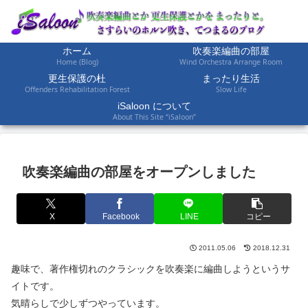
ホーム
吹奏楽編曲の部屋
Home (Blog)
Wind Orchestra Arrange Room
更生保護の杜
まったり生活
Offenders Rehabilitation Forest
Slow Life
iSaloon について
About This Site “iSaloon”
吹奏楽編曲の部屋をオープンしました
X
Facebook
LINE
コピー
2011.05.06
2018.12.31
趣味で、著作権切れのクラシックを吹奏楽に編曲しようというサ
イトです。
気晴らしで少しずつやっています。