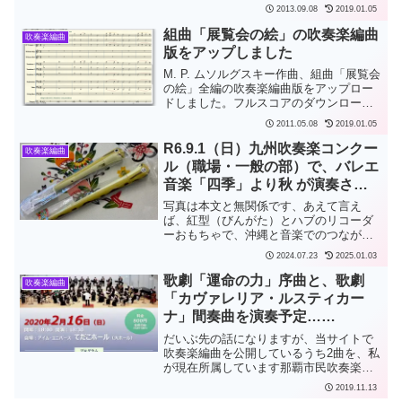
日の朝、青年が以前の恋人に誘われてい
2013.09.08
2019.01.05
ちゃつくのに嫉妬して、青年の恋人が、
ちょうど通りかかった以前の恋人の旦那
組曲「展覧会の絵」の吹奏楽編曲
吹奏楽編曲
に、事の次第を話します...
版をアップしました
M. P. ムソルグスキー作曲、組曲「展覧会
の絵」全編の吹奏楽編曲版をアップロー
ドしました。フルスコアのダウンロード
が可能です。この曲は、ムソルグスキー
2011.05.08
2019.01.05
が友人の画家ハルトマンの遺作展を主催
したスターソフに献呈したもので、ハル
R6.9.1（日）九州吹奏楽コンクー
吹奏楽編曲
トマンの絵に寄せ...
ル（職場・一般の部）で、バレエ
音楽「四季」より秋 が演奏され
ます
写真は本文と無関係です、あえて言え
ば、紅型（びんがた）とハブのリコーダ
ーおもちゃで、沖縄と音楽でのつながり
と言えなくもないです、ちなみに令和
2024.07.23
2025.01.03
7（2025）年は巳年2024年7月28日
（日）、沖縄市民会館大ホールで開催さ
歌劇「運命の力」序曲と、歌劇
吹奏楽編曲
れます、沖縄県吹奏楽コ...
「カヴァレリア・ルスティカー
ナ」間奏曲を演奏予定…
2/16（日）那覇市民吹奏楽団
だいぶ先の話になりますが、当サイトで
吹奏楽編曲を公開しているうち2曲を、私
が現在所属しています那覇市民吹奏楽団
の第21回定期演奏会で演奏する予定で
2019.11.13
す。歌劇「運命の力」序曲（G. ヴェルデ