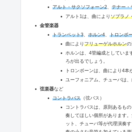
アルト・サクソフォーン2
、
テナー・
アルト1は、曲により
ソプラノ
金管楽器
トランペット3
、
ホルン4
、
トロンボー
曲により
フリューゲルホルン
の
ホルンは、4管編成としていま
ろが出るでしょう。
トロンボーンは、曲により4本
ユーフォニアム、チューバは、曲
弦楽器
など
コントラバス
（弦バス）
コントラバスは、原則あるもの
奏してほしい個所があります。
ット、チューバ等が代理演奏す
奏の小さな音符を加えている楽