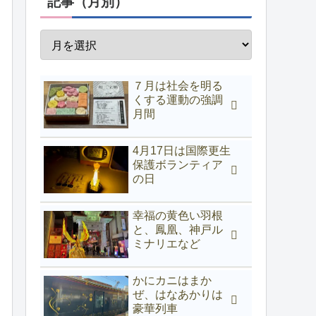
記事（月別）
７月は社会を明る
くする運動の強調
月間
4月17日は国際更生
保護ボランティア
の日
幸福の黄色い羽根
と、鳳凰、神戸ル
ミナリエなど
かにカニはまか
ぜ、はなあかりは
豪華列車