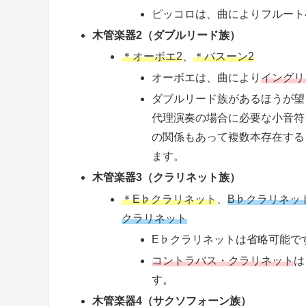
ピッコロは、曲によりフルート
木管楽器2（ダブルリード族）
＊オーボエ2
、
＊バスーン2
オーボエは、曲により
イングリ
ダブルリード族があるほうが望
代理演奏の場合に必要な小音符
の関係もあって複数本存在する
ます。
木管楽器3（クラリネット族）
＊E♭クラリネット
、
B♭クラリネッ
クラリネット
E♭クラリネットは省略可能で
コントラバス・クラリネット
は
す。
木管楽器4（サクソフォーン族）