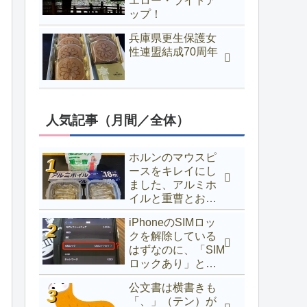
エロー・ライトア
ップ！
兵庫県更生保護女
性連盟結成70周年
人気記事（月間／全体）
ホルンのマウスピ
ースをキレイにし
ました、アルミホ
イルと重曹とお湯
でOK
iPhoneのSIMロッ
クを解除している
はずなのに、「SIM
ロックあり」と表
示されるときの対
公文書は横書きも
処法
「、」（テン）が