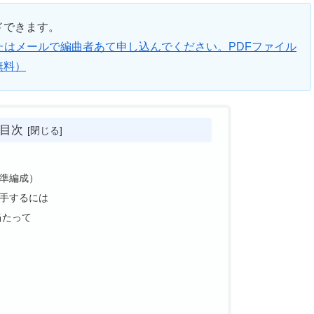
ドできます。
たはメールで編曲者あて申し込んでください。PDFファイル
無料）
目次
準編成）
手するには
当たって