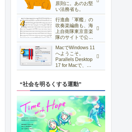
原則に。あのお堅
い法務省も。
行進曲「軍艦」の
吹奏楽編曲も、海
上自衛隊東京音楽
隊のサイトで公開
中！
MacでWindows 11
へようこそ。
Parallels Desktop
17 for Macで、
Windows 10以前か
らアップグレード
するには
“社会を明るくする運動”