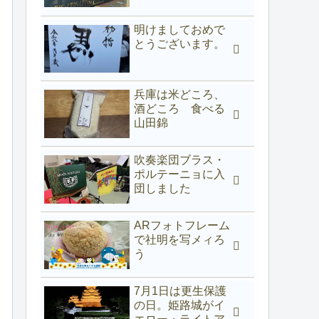
明けましておめで
とうございます。
兵庫は米どころ、
酒どころ 食べる
山田錦
吹奏楽団ブラス・
ポルテーニョに入
団しました
ARフォトフレーム
で社明を写メィろ
う
7月1日は更生保護
の日。姫路城がイ