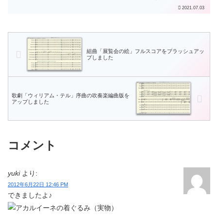
た。あわせて、大城千代子・宮古島保護
2021.07.03
区保護司会長から、県知事メッセージが
伝達されました。宮古島市では本来、市
役所前で大々的にメッ...
組曲「展覧会の絵」フルスコアをブラッシュアッ
プしました
歌劇「ウィリアム・テル」序曲の吹奏楽編曲版を
アップしました
コメント
yuki
より:
2012年6月22日 12:46 PM
できましたよ♪