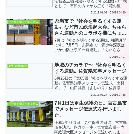
法務省主唱“社会を明るくする運動”の一環
として、市民の方々から広く「花の種」
を集め、東日本大震災の被災地に届けよ
2011.08.02
2014.04.20
うというものです。被害日本大震災では
多くの方が大切な人を失い、その中には
糸満市で〝社会を明るくする運
〝社会を明るくする運動〟
孤児となった子どもた...
動〟など市民総決起大会。ちゅら
さん運動とのコラボを機にちょっ
と考えてみた
7月は〝社会を明るくする運動〟強調月間
です。7月5日、糸満市で「青少年深夜は
いかい防止県民一斉運動」「ちゅらさん
運動の推進」「夏の交通安全県民運動」
2019.07.07
「暴力団追放」糸満市市民総決起大会が
開催されました。〝社会を明るくする運
地域のチカラで〜〝社会を明るく
更生保護の動画
動〟もこれにコラボし...
する運動〟佐賀県知事メッセージ
6月26日の「第65回〝社会を明るくする運
動〟佐賀県知事メッセージ伝達式・出発
式」で、山口祥義（よしのり）佐賀県知
事から県民の皆様へ、ハートフルで力強
2015.06.27
2016.07.18
いメッセージが出されました。ぜひお読
みください。この県知事メッセージは、
7月1日は更生保護の日。宮古島市
〝社会を明るくする運動〟
強調月間の7月を中...
でメッセージ伝達式を行いまし
た。
令和3年7月1日、更生保護の日に、宮古島
市を訪れ、座喜味一幸・宮古島市長へ内
閣総理大臣メッセージを伝達いたしまし