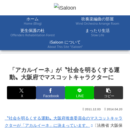
ホーム
吹奏楽編曲の部屋
Home (Blog)
Wind Orchestra Arrange Room
更生保護の杜
まったり生活
Offenders Rehabilitation Forest
Slow Life
iSaloon について
About This Site “iSaloon”
「アカルイーネ」が〝社会を明るくする運
動〟大阪府でマスコットキャラクターに
X
Facebook
LINE
コピー
2011.12.03
2014.04.20
〝社会を明るくする運動〟大阪府推進委員会のマスコットキャラ
クターが「アカルイーネ」に決まっています。
〔法務省 大阪保