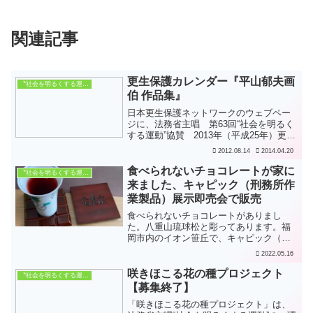
関連記事
更生保護カレンダー『平山郁夫画
〝社会を明るくする運動〟
伯 作品集』
日本更生保護ネットワークのウェブペー
ジに、法務省主唱 第63回“社会を明るく
する運動”協賛 2013年（平成25年）更生
保護カレンダー『平山郁夫画伯 作品
2012.08.14
2014.04.20
集』のご案内があります。平山郁夫氏は
2009年12月に逝去されましたが、ご遺族
食べられないチョコレートが家に
〝社会を明るくする運動〟
の賛同も...
来ました、キャピック（刑務所作
業製品）展示即売会で販売
食べられないチョコレートがありまし
た。八重山琉球松と彫ってあります。福
岡市内のイオン笹丘で、キャピック（刑
務所作業製品）展示即売会をやってい
2022.05.16
て、板チョコの色と形をしたコースター
を売っていました。沖縄刑務所製かな。
咲きほこる花の種プロジェクト
〝社会を明るくする運動〟
写真を撮っていないですが、福...
【募集終了】
「咲きほこる花の種プロジェクト」は、