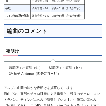
嵐
二分音符＝108
約2分24秒（計5分00秒）
牧歌
八分音符＝76
約2分01秒（計7分01秒）
スイス独立軍の行進
四分音符＝132
約3分54秒（計10分55秒）
編曲のコメント
夜明け
原調版：ホ短調（♯1） 移調版：ヘ短調（♭4）
3/4拍子 Andante（四分音符＝54）
アルプス山間の静かな夜明けを描写しています。
原曲では、五部のチェロ独奏による重奏と、残りのチェロ、コン
トラバス、ティンパニのみで演奏しています。中低音の弦のみ
（同族）であり、この広い音域をカバーできるクラリネット族に