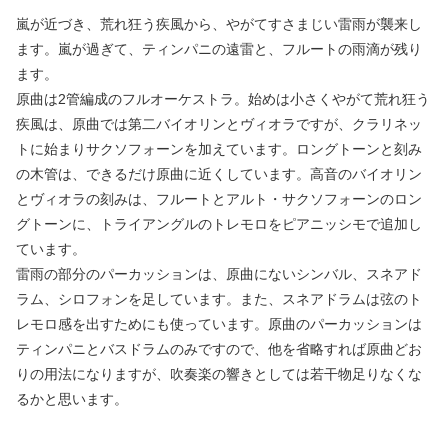
嵐が近づき、荒れ狂う疾風から、やがてすさまじい雷雨が襲来し
ます。嵐が過ぎて、ティンパニの遠雷と、フルートの雨滴が残り
ます。
原曲は2管編成のフルオーケストラ。始めは小さくやがて荒れ狂う
疾風は、原曲では第二バイオリンとヴィオラですが、クラリネッ
トに始まりサクソフォーンを加えています。ロングトーンと刻み
の木管は、できるだけ原曲に近くしています。高音のバイオリン
とヴィオラの刻みは、フルートとアルト・サクソフォーンのロン
グトーンに、トライアングルのトレモロをピアニッシモで追加し
ています。
雷雨の部分のパーカッションは、原曲にないシンバル、スネアド
ラム、シロフォンを足しています。また、スネアドラムは弦のト
レモロ感を出すためにも使っています。原曲のパーカッションは
ティンパニとバスドラムのみですので、他を省略すれば原曲どお
りの用法になりますが、吹奏楽の響きとしては若干物足りなくな
るかと思います。