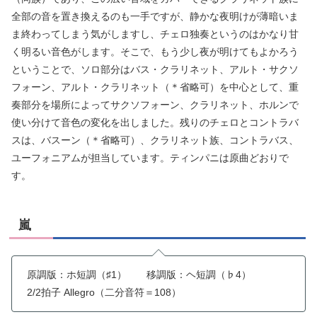
全部の音を置き換えるのも一手ですが、静かな夜明けが薄暗いま
ま終わってしまう気がしますし、チェロ独奏というのはかなり甘
く明るい音色がします。そこで、もう少し夜が明けてもよかろう
ということで、ソロ部分はバス・クラリネット、アルト・サクソ
フォーン、アルト・クラリネット（＊省略可）を中心として、重
奏部分を場所によってサクソフォーン、クラリネット、ホルンで
使い分けて音色の変化を出しました。残りのチェロとコントラバ
スは、バスーン（＊省略可）、クラリネット族、コントラバス、
ユーフォニアムが担当しています。ティンパニは原曲どおりで
す。
嵐
原調版：ホ短調（♯1） 移調版：ヘ短調（♭4）
2/2拍子 Allegro（二分音符＝108）