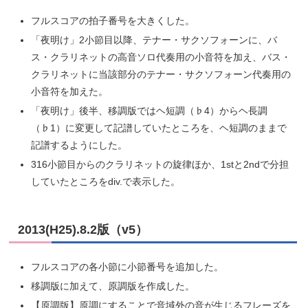
フルスコアの拍子番号を大きくした。
「夜明け」2小節目以降、テナー・サクソフォーンに、バ
ス・クラリネットの高音ソロ代奏用の小音符を加え、バス・
クラリネットに当該部分のテナー・サクソフォーン代奏用の
小音符を加えた。
「夜明け」後半、移調版ではヘ短調（♭4）からヘ長調
（♭1）に変更して記譜していたところを、ヘ短調のままで
記譜するようにした。
316小節目からのクラリネットの旋律ほか、1stと2ndで分担
していたところをdiv.で表示した。
2013(H25).8.2版（v5）
フルスコアの各小節に小節番号を追加した。
移調版に加えて、原調版を作成した。
【原調版】原調にすることで音域外の音が生じるフレーズを