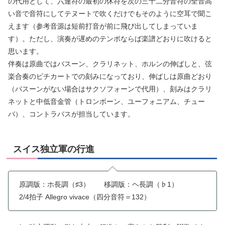
の代用として、六連符の最初の休符を次の三十二分音符の全音高
い音で音符にしてテヌートで吹くだけでもそのように空耳で聞こ
えます（参考音源は短前打音が前に飛び出してしまっていま
す）。ただし、演奏が遅めのテンポならば楽譜どおりに吹けると
思います。
伴奏は原曲ではバスーン、クラリネット、ホルンの伸ばしと、弦
楽合奏のピチカートでの刻みになっており、伸ばしは原曲どおり
（バスーンがない場合はサクソフォーンで代用）、刻みはクラリ
ネットと中低音金管（トロンボーン、ユーフォニアム、チュー
バ）、コントラバスが担当しています。
スイス独立軍の行進
原調版：ホ長調（♯3） 移調版：ヘ長調（♭1）
2/4拍子 Allegro vivace（四分音符＝132）