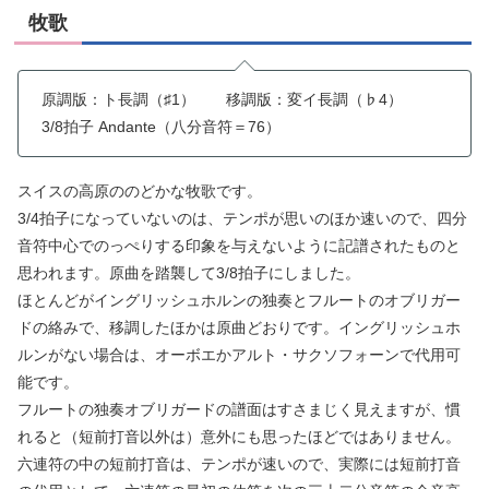
牧歌
原調版：ト長調（♯1） 移調版：変イ長調（♭4）
3/8拍子 Andante（八分音符＝76）
スイスの高原ののどかな牧歌です。
3/4拍子になっていないのは、テンポが思いのほか速いので、四分
音符中心でのっぺりする印象を与えないように記譜されたものと
思われます。原曲を踏襲して3/8拍子にしました。
ほとんどがイングリッシュホルンの独奏とフルートのオブリガー
ドの絡みで、移調したほかは原曲どおりです。イングリッシュホ
ルンがない場合は、オーボエかアルト・サクソフォーンで代用可
能です。
フルートの独奏オブリガードの譜面はすさまじく見えますが、慣
れると（短前打音以外は）意外にも思ったほどではありません。
六連符の中の短前打音は、テンポが速いので、実際には短前打音