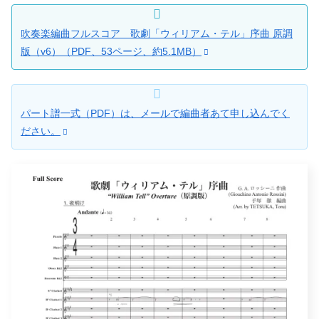
吹奏楽編曲フルスコア 歌劇「ウィリアム・テル」序曲 原調
版（v6）（PDF、53ページ、約5.1MB）
パート譜一式（PDF）は、メールで編曲者あて申し込んでく
ださい。