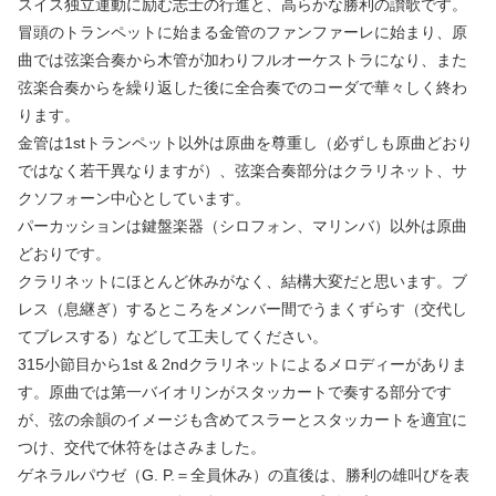
スイス独立運動に励む志士の行進と、高らかな勝利の讃歌です。
冒頭のトランペットに始まる金管のファンファーレに始まり、原
曲では弦楽合奏から木管が加わりフルオーケストラになり、また
弦楽合奏からを繰り返した後に全合奏でのコーダで華々しく終わ
ります。
金管は1stトランペット以外は原曲を尊重し（必ずしも原曲どおり
ではなく若干異なりますが）、弦楽合奏部分はクラリネット、サ
クソフォーン中心としています。
パーカッションは鍵盤楽器（シロフォン、マリンバ）以外は原曲
どおりです。
クラリネットにほとんど休みがなく、結構大変だと思います。ブ
レス（息継ぎ）するところをメンバー間でうまくずらす（交代し
てブレスする）などして工夫してください。
315小節目から1st & 2ndクラリネットによるメロディーがありま
す。原曲では第一バイオリンがスタッカートで奏する部分です
が、弦の余韻のイメージも含めてスラーとスタッカートを適宜に
つけ、交代で休符をはさみました。
ゲネラルパウゼ（G. P.＝全員休み）の直後は、勝利の雄叫びを表