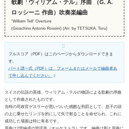
歌劇「ウィリアム・テル」序曲 （G. A.
ロッシーニ 作曲）吹奏楽編曲
“William Tell” Overture
(Gioachino Antonio Rossini) (Arr. by TETSUKA, Toru)
フルスコア（PDF）はこのページからダウンロードできま
す。
パート譜一式（PDF）は、フォームまたはメールで編曲者あ
て申し込んでください。
スイスの伝説の英雄、ウィリアム・テルの物語による歌劇の序曲
として作曲されたものです。
当時の司政官ゲスラーが思いついた残酷な刑罰として、息子の頭
の上に乗せたリンゴを的にして矢で射ることを命ぜられ、これに
成功した場面は特に有名です。
原曲は2管編成の管弦楽（オーケストラ）です。編曲は割と原曲に