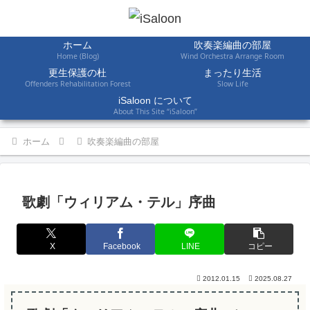
ホーム
吹奏楽編曲の部屋
Home (Blog)
Wind Orchestra Arrange Room
更生保護の杜
まったり生活
Offenders Rehabilitation Forest
Slow Life
iSaloon について
About This Site “iSaloon”
ホーム
吹奏楽編曲の部屋
歌劇「ウィリアム・テル」序曲
X
Facebook
LINE
コピー
2012.01.15
2025.08.27