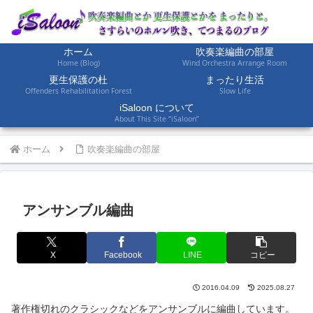
ホーム
吹奏楽編曲の部屋
Home (Blog)
Wind Orchestra Arrange Room
更生保護の杜
まったり生活
Offenders Rehabilitation Forest
Slow Life
iSaloon について
About This Site “iSaloon”
ホーム
吹奏楽編曲の部屋
アンサンブル編曲
X
Facebook
LINE
コピー
2016.04.09
2025.08.27
著作権切れのクラシックなどをアンサンブルに編曲しています。