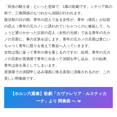
「田舎の騎士道」といった意味で、1幕の歌劇です。シチリア島の
村で、三角関係のもつれから決闘が行われます。
復活祭の日の朝、青年の恋人である女性が、青年（彼氏）が以前
の恋人（青年の元カノ）に誘われていちゃつくのに嫉妬して、ち
ょうど通りかかった以前の恋人（女性の元彼）である青年の元カ
ノの旦那に、事の次第を話します。青年の元カノの旦那は妻にい
ちゃつく青年に怒りを覚えて教会へ入っていきます。
女性は我に返って青年の身を案じるのですが、結局、青年の元カ
ノの旦那が居酒屋で青年に出会って決闘を申し込み、その結果、
青年は命を落としてしまいます。
居酒屋での決闘申し込み場面に移る直前に演奏されるのが、この
美しい間奏曲です。
【ホルン六重奏】歌劇「カヴァレリア・ルスティカ
ーナ」より 間奏曲 へ