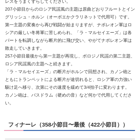
レスをうまくずらしてください。
207小節目からのロシア民謡風の主題は原曲どおりフルートとイン
グリッシュ・ホルン（オーボエかクラリネットで代用可）です。
第一主題の変奏から再び戦闘が始まりますが、ナポレオン軍はロ
シアの厳しい冬将軍に苦しめられ、「ラ・マルセイエーズ」は各
パートを転調しながら断片的に飛び交い、やがてナポレオン軍は
敗走していきます。
257小節目最後から第一主題が再現し、ボロジノ民謡の第二主題、
ロシア民謡風の主題へと続きます。
「ラ・マルセイエーズ」の断片がホルンで回想され、カノン砲と
ともにトランペットによる断片が途切れると、ロシア軍の力強い
駆け足へ移り、次第にその速度を緩めて3/4拍子に変わります。
カノン砲は、バスドラム（硬めの音）など何かで代用してくださ
い。
フィナーレ（358小節目〜最後（422小節目））