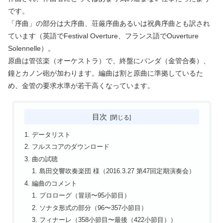
です。
「序曲」の部分は大序曲、荘厳序曲あるいは祝典序曲とも訳され
ています（英語でFestival Overture、フランス語でOuverture
Solennelle）。
原曲は管弦楽（オーケストラ）で、終盤にバンダ（金管合奏）、
鐘とカノン砲が加わります。編曲は割と原曲に準拠しているた
め、金管の要求水準が若干高くなっています。
目次
データリスト
フルスコアのダウンロード
曲の試聴
島田交響吹奏楽団 様（2016.3.27 第47回定期演奏会）
編曲のコメント
プロローグ（冒頭〜95小節目）
ソナタ形式の部分（96〜357小節目）
フィナーレ（358小節目〜最後（422小節目））