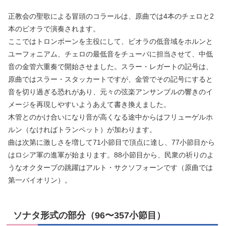
正教会の聖歌による冒頭のコラールは、原曲では4本のチェロと2
本のビオラで演奏されます。
ここではトロンボーンを主役にして、ビオラの低音域をホルンと
ユーフォニアム、チェロの最低音をチューバに担当させて、中低
音の金管六重奏で開始させました。スラー・レガートの記号は、
原曲ではスラー・スタッカートですが、金管でその記号にすると
音を切り過ぎる恐れがあり、元々の弦楽アンサンブルの響きのイ
メージを再現しやすいようあえて書き換えました。
木管とのかけ合いになり音が高くなる途中からはフリューゲルホ
ルン（なければトランペット）が加わります。
曲は次第に激しさを増して71小節目で頂点に達し、77小節目から
はロシア軍の進軍が始まります。88小節目から、民衆の祈りのよ
うなオクターブの跳躍はアルト・サクソフォーンです（原曲では
第一バイオリン）。
ソナタ形式の部分（96〜357小節目）