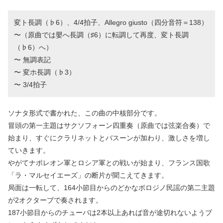
変ト長調（♭6）、4/4拍子、Allegro giusto（四分音符＝138）
〜（原曲では嬰へ長調（♯6）に転調して再度、変ト長調
（♭6）へ）
〜 無調表記
〜 変ホ長調（♭3）
〜 3/4拍子
ソナタ形式で書かれた、この曲の中核部分です。
冒頭の第一主題はサクソフォーン四重奏（原曲では弦楽合奏）で
始まり、すぐにクラリネットとバスーンが加わり、激しさを増し
ていきます。
やがてナポレオン軍とロシア軍との戦いが始まり、フランス国歌
「ラ・マルセイエーズ」の断片が聞こえてきます。
局面は一転して、164小節目からのどかなボロジノ民謡の第二主題
が2オクターブで奏されます。
187小節目からのチューバは2本以上あれば音が途切れないようブ