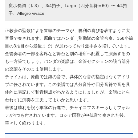
変ホ長調（♭3）、3/4拍子、Largo（四分音符＝60）〜 4/4拍
子、Allegro vivace
正教会の聖歌による冒頭のテーマが、勝利の喜びを表すように大
音量で奏されます。原曲ではバンダ（別動隊の金管合奏、358小節
目の3拍目から最後まで）が加わっており派手さを増しています。
金管奏者の一部を客席など舞台と別の場所へ配置して演奏するの
も一方策でしょう。バンダの楽譜は、金管セクションの該当部分
の楽譜をそのまま使用します。
チャイムは、原曲では鐘の音で、具体的な音の指定はなくアドリ
ブに任されています。この楽譜では八分音符や四分音符で音を具
体的に表記して和音構成がわかるようにしましたが、楽譜にとら
われずに演奏を工夫してよいかと思います。
最後は勝利を祝う軍隊の行進で、チャイコフスキーらしくフォル
テが4つも付されています。ロシア国歌が中低音で奏された後、
華々しく終わります。