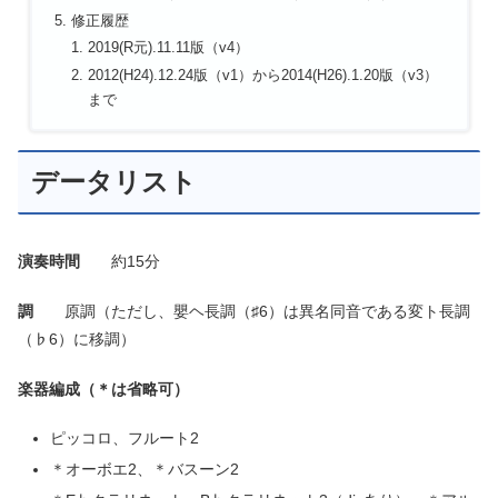
修正履歴
2019(R元).11.11版（v4）
2012(H24).12.24版（v1）から2014(H26).1.20版（v3）
まで
データリスト
演奏時間
約15分
調
原調（ただし、嬰ヘ長調（♯6）は異名同音である変ト長調
（♭6）に移調）
楽器編成（＊は省略可）
ピッコロ、フルート2
＊オーボエ2、＊バスーン2