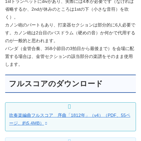
1stトランペットにdivがあり、実際には4本が必要です（なければ
省略するか、2ndが休みのところは1stの下（小さな音符）を吹
く）。
カノン砲のパートもあり、打楽器セクションは部分的に6人必要で
す。カノン砲は2台目のバスドラム（硬めの音）か何かで代用する
のが一般的と思われます。
バンダ（金管合奏、358小節目の3拍目から最後まで）を会場に配
置する場合は、金管セクションの該当部分の楽譜をそのまま使用
します。
フルスコアのダウンロード
吹奏楽編曲フルスコア 序曲「1812年」（v4）（PDF、55ペ
ージ、約5.4MB）