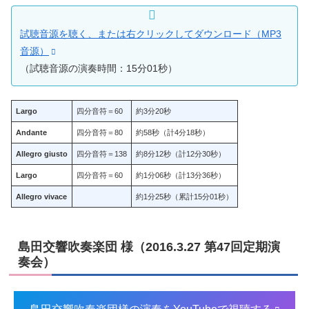
試聴音源を聴く、または右クリックしてダウンロード（MP3
音源）
（試聴音源の演奏時間：15分01秒）
Largo
四分音符＝60
約3分20秒
Andante
四分音符＝80
約58秒（計4分18秒）
Allegro giusto
四分音符＝138
約8分12秒（計12分30秒）
Largo
四分音符＝60
約1分06秒（計13分36秒）
Allegro vivace
約1分25秒（累計15分01秒）
島田交響吹奏楽団 様（2016.3.27 第47回定期演
奏会）