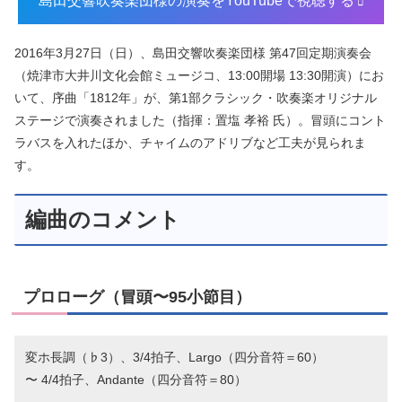
島田交響吹奏楽団様の演奏をYouTubeで視聴する
2016年3月27日（日）、島田交響吹奏楽団様 第47回定期演奏会
（焼津市大井川文化会館ミュージコ、13:00開場 13:30開演）にお
いて、序曲「1812年」が、第1部クラシック・吹奏楽オリジナル
ステージで演奏されました（指揮：置塩 孝裕 氏）。冒頭にコント
ラバスを入れたほか、チャイムのアドリブなど工夫が見られま
す。
編曲のコメント
プロローグ（冒頭〜95小節目）
変ホ長調（♭3）、3/4拍子、Largo（四分音符＝60）
〜 4/4拍子、Andante（四分音符＝80）