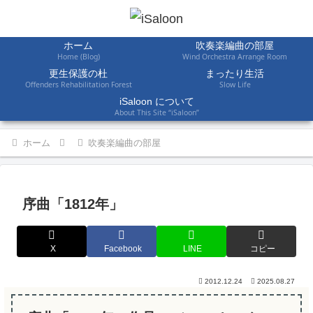
ホーム
吹奏楽編曲の部屋
Home (Blog)
Wind Orchestra Arrange Room
更生保護の杜
まったり生活
Offenders Rehabilitation Forest
Slow Life
iSaloon について
About This Site “iSaloon”
ホーム
吹奏楽編曲の部屋
序曲「1812年」
X
Facebook
LINE
コピー
2012.12.24
2025.08.27