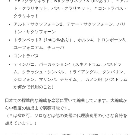
＊E♭クラリネット、B♭クラリネット3（divあり）、＊アル
ト・クラリネット、バス・クラリネット、＊コントラバス・
クラリネット
アルト・サクソフォーン2、テナー・サクソフォーン、バリ
トン・サクソフォーン
トランペット3（1stにdivあり）、ホルン4、トロンボーン3、
ユーフォニアム、チューバ
コントラバス
ティンパニ、パーカッション4（スネアドラム、バスドラ
ム、クラッシュ・シンバル、トライアングル、タンバリン、
シロフォン、マリンバ、チャイム）、カノン砲（バスドラム
か何かで代用のこと）
日本での標準的な編成を念頭に置いて編曲しています。大編成か
ら中程度の編成まで演奏可能です。
（＊は省略可。ソロなどは他の楽器に代理演奏用の小さな音符を
加えています。）