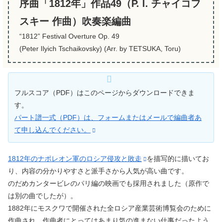
序曲「1812年」作品49（P. I. チャイコフ
スキー 作曲）吹奏楽編曲
“1812” Festival Overture Op. 49
(Peter Ilyich Tschaikovsky) (Arr. by TETSUKA, Toru)
フルスコア（PDF）はこのページからダウンロードできま
す。
パート譜一式（PDF）は、フォームまたはメールで編曲者あ
て申し込んでください。
1812年のナポレオン軍のロシア侵攻と敗走
を描写的に描いてお
り、内容の分かりやすさと派手さから人気が高い曲です。
のだめカンタービレのパリ編の映画でも採用されました（原作で
は別の曲でしたが）。
1882年にモスクワで開催された全ロシア産業芸術博覧会のために
作曲され、作曲者にとってはあまり気の進まない仕事だったよう