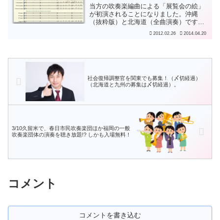
当方の吹奏楽編曲による「展覧会の絵」
が初演されることになりました。沖縄
（抜粋版）と北海道（全曲演奏）です
:)2012年3月4日（日）、沖縄県宜野湾市
2012.02.26
2014.04.20
立真志喜中学校様の演奏で、第37回中頭
地区中学校吹奏楽祭（於 沖縄市民会館）
において「第一...
社会復帰調整官を関東でも募集！（〆切経過）
（北海道と九州の募集は〆切経過）。
3/10久留米で、春日市民吹奏楽団ほか福岡の一般
吹奏楽団体の演奏を聴き放題!? しかも入場無料！
コメント
コメントを書き込む