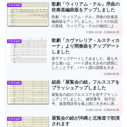
ちょうど通りかかった以前の恋人の旦那
歌劇「ウィリアム・テル」序曲の
吹奏楽編曲
に、事の次第を話します...
吹奏楽編曲版をアップしました
歌劇「ウィリアム・テル」序曲の吹奏楽
編曲版をアップしました。スイスの伝説
の英雄、ウィリアム・テルの物語による
歌劇の序曲として作曲されたものです。
2011.12.10
2019.01.05
当時の司政官ゲスラーが思いついた残酷
な刑罰として、息子の頭の上に乗せたリ
歌劇「カヴァレリア・ルスティカ
吹奏楽編曲
ンゴを的にして矢で射るこ...
ーナ」より間奏曲をアップデート
しました
若干アップデートしてみました。最も大
きな違いは、パート譜を大きめの譜面に
したことです。パート譜の譜面を大きめ
にした。冒頭のメロディにフレーズ用破
2020.05.02
線スラーを加えた。20小節目から、ホル
ン1,3に交替で休みを加え、ホルン1のフ
組曲「展覧会の絵」フルスコアを
吹奏楽編曲
レーズ用破線スラー...
ブラッシュアップしました
展覧会の絵のフルスコアを若干ブラッシ
ュアップしました。 練習番号、拍子記
号、速度標語等を最上段に大きめに表示
するようにしました。 音の誤りが数か所
2011.10.10
2019.01.05
あったのを修正しました。 コントラバ
ス・クラリネット（オプション）を加え
展覧会の絵が沖縄と北海道で初演
吹奏楽編曲
ました。
されます