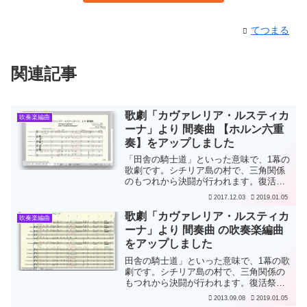
てつまる
関連記事
歌劇「カヴァレリア・ルスティカ
吹奏楽編曲
ーナ」より 間奏曲 【ホルン六重
奏】をアップしました
「田舎の騎士道」といった意味で、1幕の
歌劇です。シチリア島の村で、三角関係
のもつれから決闘が行われます。復活祭
の日の朝、青年が以前の恋人に誘われて
2017.12.03
2019.01.05
いちゃつくのに嫉妬して、青年の恋人
が、ちょうど通りかかった以前の恋人の
歌劇「カヴァレリア・ルスティカ
吹奏楽編曲
旦那に、事の次第を話しま...
ーナ」より 間奏曲 の吹奏楽編曲
をアップしました
田舎の騎士道」といった意味で、1幕の歌
劇です。シチリア島の村で、三角関係の
もつれから決闘が行われます。復活祭の
日の朝、青年が以前の恋人に誘われてい
2013.09.08
2019.01.05
ちゃつくのに嫉妬して、青年の恋人が、