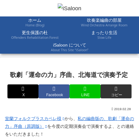
ホーム
吹奏楽編曲の部屋
Home (Blog)
Wind Orchestra Arrange Room
更生保護の杜
まったり生活
Offenders Rehabilitation Forest
Slow Life
iSaloon について
About This Site “iSaloon”
歌劇「運命の力」序曲、北海道で演奏予定
X
Facebook
LINE
コピー
2019.02.28
室蘭フォルクブラスカペレ様
から、
私の編曲版の、歌劇「運命の
力」序曲（原調版）
を今度の定期演奏会で演奏するよ、との連絡
をいただきました！