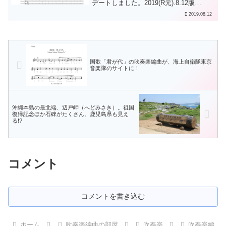
デートしました。2019(R元).8.12版
（v6）フルスコアの拍子番号を大きくし
2019.08.12
た。「夜明け」2小節目以降、テナー・サ
クソフォーンに、バス・クラリネットの
高音ソロ代奏...
国歌「君が代」の吹奏楽編曲が、海上自衛隊東京
音楽隊のサイトに！
沖縄本島の最北端、辺戸岬（へどみさき）。祖国
復帰記念ほか石碑がたくさん。鹿児島県も見え
る!?
コメント
コメントを書き込む
ホーム
吹奏楽編曲の部屋
吹奏楽
吹奏楽編