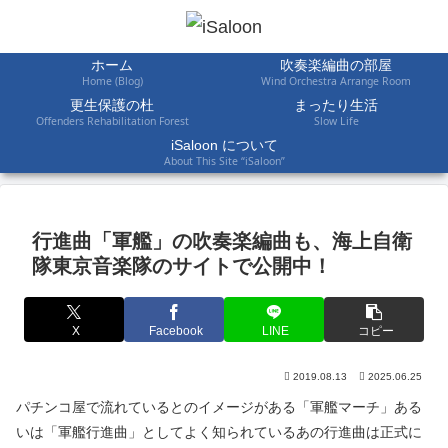
ホーム
吹奏楽編曲の部屋
Home (Blog)
Wind Orchestra Arrange Room
更生保護の杜
まったり生活
Offenders Rehabilitation Forest
Slow Life
iSaloon について
About This Site “iSaloon”
行進曲「軍艦」の吹奏楽編曲も、海上自衛
隊東京音楽隊のサイトで公開中！
X
Facebook
LINE
コピー
2019.08.13
2025.06.25
パチンコ屋で流れているとのイメージがある「軍艦マーチ」ある
いは「軍艦行進曲」としてよく知られているあの行進曲は正式に