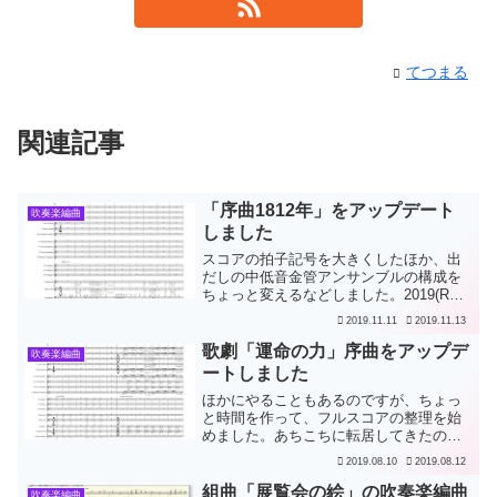
てつまる
関連記事
「序曲1812年」をアップデート
吹奏楽編曲
しました
スコアの拍子記号を大きくしたほか、出
だしの中低音金管アンサンブルの構成を
ちょっと変えるなどしました。2019(R
元).11.11版（v4）フルスコアの拍子記号
2019.11.11
2019.11.13
を大きくした。1〜23小節目、ユーフォニ
アムの音をトロンボーン3に移し、ホルン
歌劇「運命の力」序曲をアップデ
吹奏楽編曲
1の...
ートしました
ほかにやることもあるのですが、ちょっ
と時間を作って、フルスコアの整理を始
めました。あちこちに転居してきたので
著作権表示の住所地が以前のままになっ
2019.08.10
2019.08.12
ていたので、ここを「Japan」のみにし
て、サイトURLを入れています。また、
組曲「展覧会の絵」の吹奏楽編曲
吹奏楽編曲