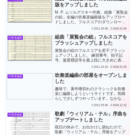
拍子記号を大きくし...
版をアップしました
M. P. ムソルグスキー作曲、組曲「展覧会
の絵」全編の吹奏楽編曲版をアップロー
ドしました。フルスコアのダウンロード
が可能です。この曲は、ムソルグスキー
2011.05.08
2019.01.05
が友人の画家ハルトマンの遺作展を主催
したスターソフに献呈したもので、ハル
組曲「展覧会の絵」フルスコアを
吹奏楽編曲
トマンの絵に寄せ...
ブラッシュアップしました
展覧会の絵のフルスコアを若干ブラッシ
ュアップしました。 練習番号、拍子記
号、速度標語等を最上段に大きめに表示
するようにしました。 音の誤りが数か所
2011.10.10
2019.01.05
あったのを修正しました。 コントラバ
ス・クラリネット（オプション）を加え
吹奏楽編曲の部屋をオープンしま
吹奏楽編曲
ました。
した
趣味で、著作権切れのクラシックを吹奏
楽に編曲しようというサイトです。気晴
らしで少しずつやっています。なかなか
進みませんが、温かく見守ってくださ
2011.05.06
2018.12.31
い。
歌劇「ウィリアム・テル」序曲を
吹奏楽編曲
アップデートしました
祝日の休みで、お出かけし損ねたので、
歌劇「ウィリアム・テル」序曲をアップ