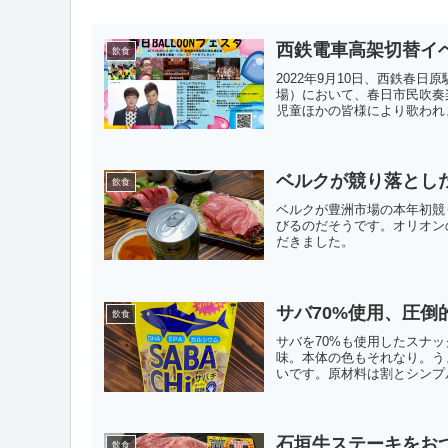
西鉄電車高架切替イ
飲食
2022年9月10日、西鉄春
場）において、春日市民吹奏
児童ほかの皆様により歌われま
ベルクが競り落とし
飲食
ベルクが豊洲市場の本年初競
びるのだそうです。オリオン
だきました。
サバ70%使用、圧倒
飲食
サバを70%も使用したスナ
味。本体の色もそれなり。う
いです。原材料は割とシンプル
石垣牛ステーキをお
飲食