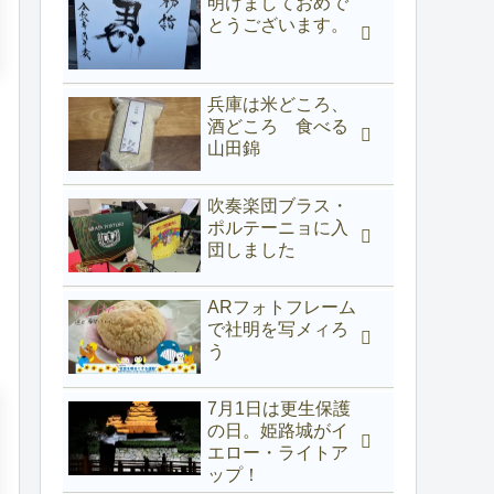
明けましておめで
とうございます。
兵庫は米どころ、
酒どころ 食べる
山田錦
吹奏楽団ブラス・
ポルテーニョに入
団しました
ARフォトフレーム
で社明を写メィろ
う
7月1日は更生保護
の日。姫路城がイ
エロー・ライトア
ップ！