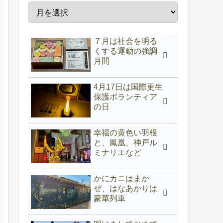
７月は社会を明る
くする運動の強調
月間
4月17日は国際更生
保護ボランティア
の日
幸福の黄色い羽根
と、鳳凰、神戸ル
ミナリエなど
かにカニはまか
ぜ、はなあかりは
豪華列車