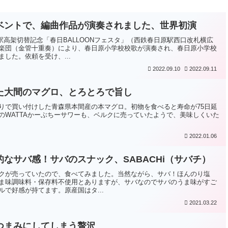
ベントで、編曲作品が演奏されました、世界初演
日原駅高架切替記念「春日BALLOONフェスタ」（西鉄春日原駅西口改札横広
楽団（金管十重奏）により、春日原小学校校歌が演奏され、春日原小学校
した。依頼を受け、...
2022.09.10
2022.09.11
た大間のマグロ、とろとろで旨し
りで買い付けした青森県本間産の本マグロ。初物を食べると寿命が75日延
のWATTAかーぶちーサワーも、ベルクに売っていたようで、美味しくいた
2022.01.06
的なサバ感！サバのスナック、SABACHi（サバチ）
ックが売っていたので、食べてみました。当然ながら、サバ！ほんのり塩
ま味調味料・保存料不使用とありますが、サバなのでサバのうま味がすご
で好感が持てます。原産国はタ...
2021.03.22
つまみにしてしまう贅沢