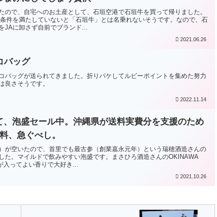
たので、自宅へのお土産として、石垣空港で石垣牛を買って帰りました。
、条件を満たしていないと「石垣牛」とは名乗れないそうです。なので、石
JAに卸さず自前でブランド...
2021.06.26
コバッグ
コバッグが送られてきました。折りパケしてルビーポイントを集めた努力
は良さそうです。
2022.11.14
けて、泡盛セール中。沖縄県が送料実費分を支援のため
料無料、急ぐべし。
）が空いたので、首里でも最古参（創業嘉永元年）という瑞穂酒造さんの
した。マイルドで飲みやすい泡盛です。まさひろ酒造さんのOKINAWA
が入ってよい香りで大好き...
2021.10.26