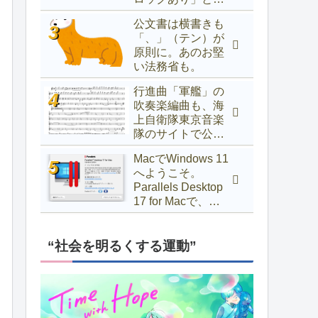
示されるときの対
公文書は横書きも
処法
「、」（テン）が
原則に。あのお堅
い法務省も。
行進曲「軍艦」の
吹奏楽編曲も、海
上自衛隊東京音楽
隊のサイトで公開
中！
MacでWindows 11
へようこそ。
Parallels Desktop
17 for Macで、
Windows 10以前か
らアップグレード
するには
“社会を明るくする運動”