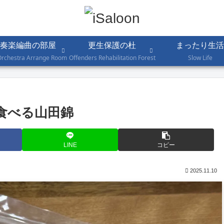
奏楽編曲の部屋
更生保護の杜
まったり生活
Orchestra Arrange Room
Offenders Rehabilitation Forest
Slow Life
食べる山田錦
LINE
コピー
2025.11.10