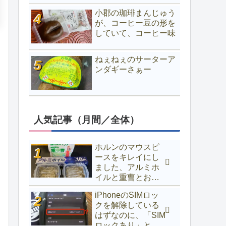
小郡の珈琲まんじゅう
が、コーヒー豆の形を
していて、コーヒー味
ねぇねぇのサーターア
ンダギーさぁー
人気記事（月間／全体）
ホルンのマウスピ
ースをキレイにし
ました、アルミホ
イルと重曹とお湯
でOK
iPhoneのSIMロッ
クを解除している
はずなのに、「SIM
ロックあり」と表