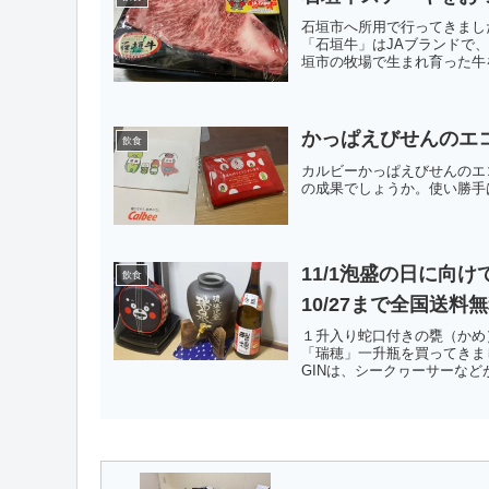
石垣市へ所用で行ってきまし
「石垣牛」はJAブランドで
垣市の牧場で生まれ育った牛を
かっぱえびせんのエ
飲食
カルビーかっぱえびせんのエ
の成果でしょうか。使い勝手
11/1泡盛の日に向
飲食
10/27まで全国送
１升入り蛇口付きの甕（かめ
「瑞穂」一升瓶を買ってきま
GINは、シークヮーサーなど