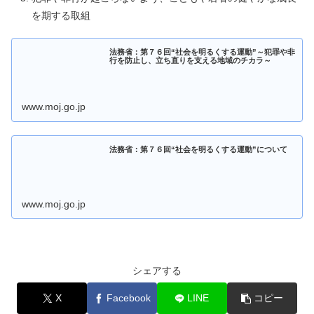
を期する取組
法務省：第７６回“社会を明るくする運動”～犯罪や非
行を防止し、立ち直りを支える地域のチカラ～
www.moj.go.jp
法務省：第７６回“社会を明るくする運動”について
www.moj.go.jp
シェアする
X
Facebook
LINE
コピー