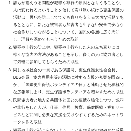
誰もが抱えうる問題が犯罪や非行の原因となりうることや、
人は変われるということを信じて寄り添い続ける更生保護の
活動は、再犯を防止してて立ち直りを支える大切な活動であ
るとともに、新たな被害者も加害者も生まない安全で安心な
社会作りにつながることについて、国民の各層に広く周知
し、理解を深めてもらうための取組
犯罪や非行の防止や、犯罪や非行をした人の立ち直りには
様々な協力の方法があることを示し、多くの人に協力者とし
て気軽に参加してもらうための取組
同じ地域社会の一員である保護司、更生保護女性会会員、
BBS会員、協力雇用主等の活動に対する支援の充実を図るほ
か、「国際更生保護ボランティアの日」と連動させた積極的
な広報等により、更生保護ボランティアを増やすための取組
民間協力者と地方公共団体と国との連携を強化しつつ、犯罪
や非行をした人が、仕事、住居、教育、保健医療・福祉サー
ビスなどに関し必要な支援を受けやすくするためのネットワ
ークを作る取組
犯罪や非行が起こらないよう、こどもや若者の健やかな成長