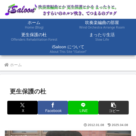
ホーム
吹奏楽編曲の部屋
Home (Blog)
Wind Orchestra Arrange Room
更生保護の杜
まったり生活
Offenders Rehabilitation Forest
Slow Life
iSaloon について
About This Site “iSaloon”
ホーム
更生保護の杜
X
Facebook
LINE
コピー
2012.01.08
2025.04.08