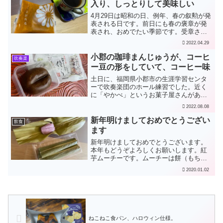
リーン車）、帰りは...
入り、しっとりして美味しい
4月29日は昭和の日、例年、春の叙勲が発
表される日です。前日にも春の褒章が発
表され、おめでたい季節です。受章され
た皆様おめでとうございます。先日、東
2022.04.29
京へ出張した帰りに、羽田空港でどらや
き「皇居外苑」がバラで売っていました
小郡の珈琲まんじゅうが、コーヒ
吹奏楽
ので、買って帰りまし...
ー豆の形をしていて、コーヒー味
土日に、福岡県小郡市の生涯学習センタ
ーで吹奏楽団のホール練習でした。近く
に「やかべ」というお菓子屋さんがあ
り、珈琲まんじゅう「傍ら」の幟が立っ
2022.08.08
ていました。面白そうなので買っていた
だきました。生地にも餡にもコーヒーが
新年明けましておめでとうござい
飲食
入っています。なかなか美味...
ます
新年明けましておめでとうございます。
本年もどうぞよろしくお願いします。紅
芋ムーチーです。ムーチーは餅（もち）
のことです。沖縄では旧暦12月8日
2020.01.02
（2020年は1月2日）が「ムーチーの日」
だそうです。旧暦カレンダーには、ムー
チー（鬼餅）と書いて...
ねこねこ食パン、ハロウィン仕様。