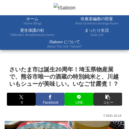
ホーム
吹奏楽編曲の部屋
Home (Blog)
Wind Orchestra Arrange Room
更生保護の杜
まったり生活
Offenders Rehabilitation Forest
Slow Life
iSaloon について
About This Site “iSaloon”
さいたま市は誕生20周年！埼玉県物産展
で、熊谷市唯一の酒蔵の特別純米と、川越
いもシューが美味しい。いなご甘露煮！？
X
Facebook
LINE
コピー
2021.10.14