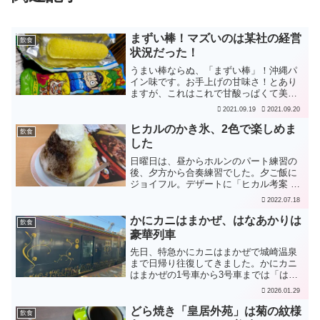
まずい棒！マズいのは某社の経営
飲食
状況だった！
うまい棒ならぬ、「まずい棒」！沖縄パ
イン味です。お手上げの甘味さ！とあり
ますが、これはこれで甘酸っぱくて美味
しい。マズいのは銚子電鉄の経営状況で
2021.09.19
2021.09.20
す（涙）、だそうです。うーん、自虐的
☺️
ヒカルのかき氷、2色で楽しめま
飲食
した
日曜日は、昼からホルンのパート練習の
後、夕方から合奏練習でした。夕ご飯に
ジョイフル。デザートに「ヒカル考案 冗
談抜きで旨いかき氷」をいただきまし
2022.07.18
た。コーラと瀬戸内レモンの2色、2味。
その上に、アイスクリームがでーん。大
かにカニはまかぜ、はなあかりは
飲食
きさは「かき氷（小）」...
豪華列車
先日、特急かにカニはまかぜで城崎温泉
まで日帰り往復してきました。かにカニ
はまかぜの1号車から3号車までは「はな
あかり」という豪華列車仕様になってい
2026.01.29
ます。1号車はスーベニアグリーン車で予
約できませんでしたが、行きは3号車（グ
どら焼き「皇居外苑」は菊の紋様
飲食