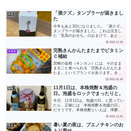
「酒クズ」タンブラーが届きまし
飲食
た
今年もあと3日になりました。「酒クズ」
タンブラーが届きました。これは注文し
た「至高のおせち」のおまけで、あとは
おせちの到着を待つだけです。至高のお
2022.12.29
せち/
完熟きんかんたまたまでビタミン
吹奏楽
Ｃ補給
宮崎の金柑（キンカン）には、そのまま
まるごと食べられる「完熟きんかんたま
たま」というブランドがあります。きん
かんたまたま、略してごらんよ、言えな
2022.01.30
くない？ とも歌われています。最高級
のは「完熟きんかんたまたまエクセレン
11月1日は、本格焼酎＆泡盛の
飲食
ト」というのがありますが...
日。泡盛をロックでまったりと。
今日、11月1日は、泡盛の日。と思ってい
たら、正確には「本格焼酎＆泡盛の日」
だそうです。本格焼酎といえば、球磨焼
酎（米）、壱岐焼酎（麦）をはじめ、
2021.11.01
芋、黒糖、にんじん、ピーマン、菱ほ
か、原料の良き香りが生きた美味しい蒸
暑い夏の夜は、ブエノチキンのお
飲食
留酒です。瑞泉の古酒（く...
トリ寄せ