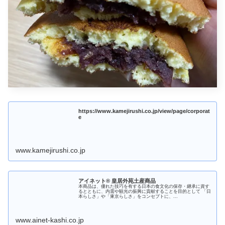
https://www.kamejirushi.co.jp/view/page/corporat
e
www.kamejirushi.co.jp
アイネット® 皇居外苑土産商品
本商品は、優れた技巧を有する日本の食文化の保存・継承に資す
るとともに、内需や観光の振興に貢献することを目的として 「日
本らしさ」や「東京らしさ」をコンセプトに、...
www.ainet-kashi.co.jp