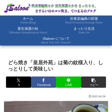
ホーム
吹奏楽編曲の部屋
Home (Blog)
Wind Orchestra Arrange Room
更生保護の杜
まったり生活
Offenders Rehabilitation Forest
Slow Life
iSaloon について
About This Site “iSaloon”
どら焼き「皇居外苑」は菊の紋様入り、し
っとりして美味しい
X
Facebook
LINE
コピー
2022.04.29