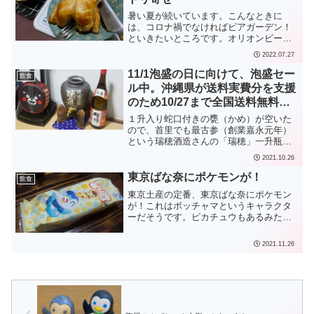
暑い夏が続いています。こんなときに
は、コロナ禍でなければビアガーデン！
といきたいところです。オリオンビール
さんが、沖縄では定番、ブエノチキンさ
2022.07.27
んのトリ丸焼き「ブエノチキン」とセッ
トで予約販売していたのを、カミさんが
11/1泡盛の日に向けて、泡盛セー
飲食
暑さに耐えかねて注文してい...
ル中。沖縄県が送料実費分を支援
のため10/27まで全国送料無料、
急ぐべし。
１升入り蛇口付きの甕（かめ）が空いた
ので、首里でも最古参（創業嘉永元年）
という瑞穂酒造さんの「瑞穂」一升瓶を
買ってきました。マイルドで飲みやすい
2021.10.26
泡盛です。まさひろ酒造さんの
OKINAWA GINは、シークヮーサーなど
東京ばな奈にポケモンが！
飲食
が入ってよい香りで大好き...
東京土産の定番、東京ばな奈にポケモン
が！これはポッチャマというキャラクタ
ーだそうです。ピカチュウもあるみたい
です。セブンイレブンで順次発売される
とのこと。
2021.11.26