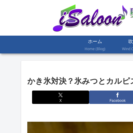
ホーム
吹
Home (Blog)
Wind 
かき氷対決？氷みつとカルピ
X
Facebook