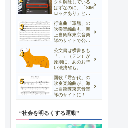
クを解除している
はずなのに、「SIM
ロックあり」と表
示されるときの対
行進曲「軍艦」の
処法
吹奏楽編曲も、海
上自衛隊東京音楽
隊のサイトで公開
中！
公文書は横書きも
「、」（テン）が
原則に。あのお堅
い法務省も。
国歌「君が代」の
吹奏楽編曲が、海
上自衛隊東京音楽
隊のサイトに！
“社会を明るくする運動”