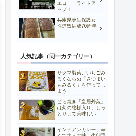
エロー・ライトア
ップ！
兵庫県更生保護女
性連盟結成70周年
人気記事（同一カテゴリー）
サクマ製菓、いちごみ
るくならぬ「さつまい
もみるく」を作ってし
まう
どら焼き「皇居外苑」
は菊の紋様入り、しっ
とりして美味しい
インデアンカレー、辛
くて大人の味。生卵乗