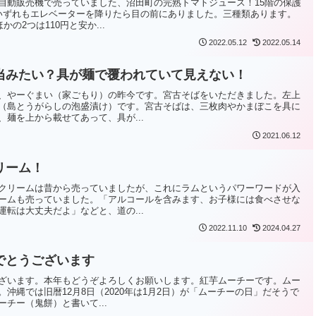
自動販売機で売っていました、沼田町の完熟トマトジュース！15階の保護
いずれもエレベーターを降りたら目の前にありました。三種類あります。
の2つは110円と安か...
2022.05.12
2022.05.14
当みたい？具が麺で覆われていて見えない！
、やーぐまい（家ごもり）の昨今です。宮古そばをいただきました。左上
（島とうがらしの泡盛漬け）です。宮古そばは、三枚肉やかまぼこを具に
麺を上から載せてあって、具が...
2021.06.12
リーム！
クリームは昔から売っていましたが、これにラムというパワーワードが入
ームも売っていました。「アルコールを含みます、お子様には食べさせな
転は大丈夫だよ」などと、道の...
2022.11.10
2024.04.27
でとうございます
ざいます。本年もどうぞよろしくお願いします。紅芋ムーチーです。ムー
沖縄では旧暦12月8日（2020年は1月2日）が「ムーチーの日」だそうで
チー（鬼餅）と書いて...