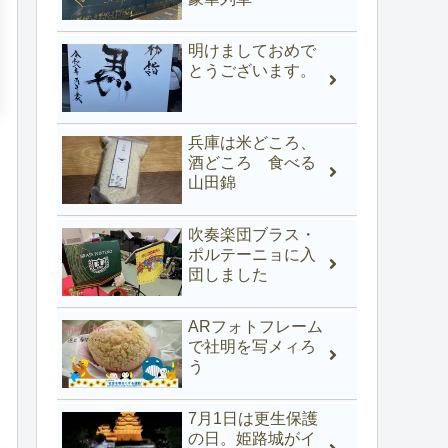
明けましておめで
とうございます。
兵庫は米どころ、
酒どころ 食べる
山田錦
吹奏楽団ブラス・
ポルテーニョに入
団しました
ARフォトフレーム
で社明を写メィろ
う
7月1日は更生保護
の日。姫路城がイ