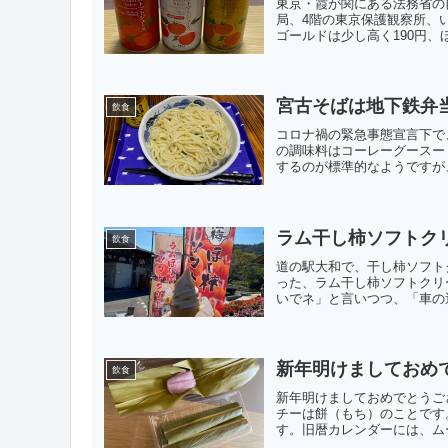
東京・霞が関にある法務省の
局、4階の東京保護観察所、
ゴールドは少し高く190円、ほか
宮古そばは地下鉄弁
飲食
コロナ禍の緊急事態宣言下で
の調味料はコーレーグースー
するのが標準的なようですが、
ラム干し柿ソフトク
飲食
道の駅大和で、干し柿ソフト
った、ラム干し柿ソフトクリ
いでネ」と言いつつ、「車の運
新年明けましておめ
飲食
新年明けましておめでとうご
チーは餅（もち）のことです。
す。旧暦カレンダーには、ムー