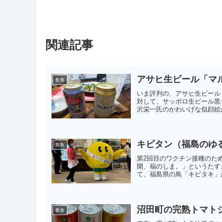
関連記事
アサヒ生ビール「マ
飲食
いま評判の、アサヒ生ビール
対して、サッポロ生ビール黒
沢栄一氏のかわいげな似顔絵
キビタン（福島のゆ
飲食
第2回目のワクチン接種のた
開、福のしま。」というたす
て、福島県の鳥「キビタキ」が
沼田町の完熟トマト
飲食