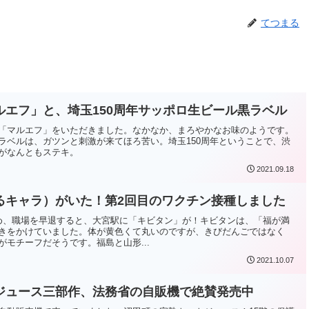
てつまる
ルエフ」と、埼玉150周年サッポロ生ビール黒ラベル
「マルエフ」をいただきました。なかなか、まろやかなお味のようです。
ラベルは、ガツンと刺激が来てほろ苦い。埼玉150周年ということで、渋
がなんともステキ。
2021.09.18
るキャラ）がいた！第2回目のワクチン接種しました
め、職場を早退すると、大宮駅に「キビタン」が！キビタンは、「福が満
きをかけていました。体が黄色くて丸いのですが、きびだんごではなく
モチーフだそうです。福島と山形...
2021.10.07
ジュース三部作、法務省の自販機で絶賛発売中