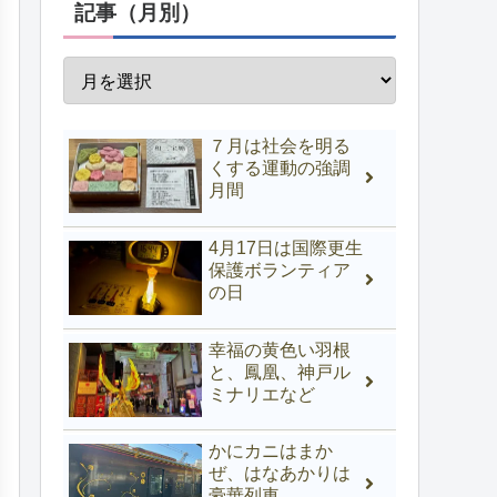
記事（月別）
７月は社会を明る
くする運動の強調
月間
4月17日は国際更生
保護ボランティア
の日
幸福の黄色い羽根
と、鳳凰、神戸ル
ミナリエなど
かにカニはまか
ぜ、はなあかりは
豪華列車