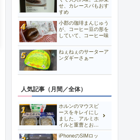
せ、カレースパもおす
すめ
小郡の珈琲まんじゅう
が、コーヒー豆の形を
していて、コーヒー味
ねぇねぇのサーターア
ンダギーさぁー
人気記事（月間／全体）
ホルンのマウスピ
ースをキレイにし
ました、アルミホ
イルと重曹とお湯
でOK
iPhoneのSIMロッ