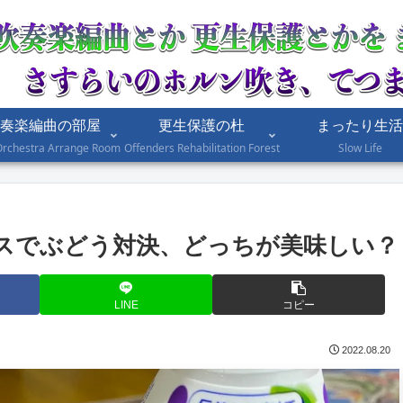
奏楽編曲の部屋
更生保護の杜
まったり生活
Orchestra Arrange Room
Offenders Rehabilitation Forest
Slow Life
スでぶどう対決、どっちが美味しい？
LINE
コピー
2022.08.20