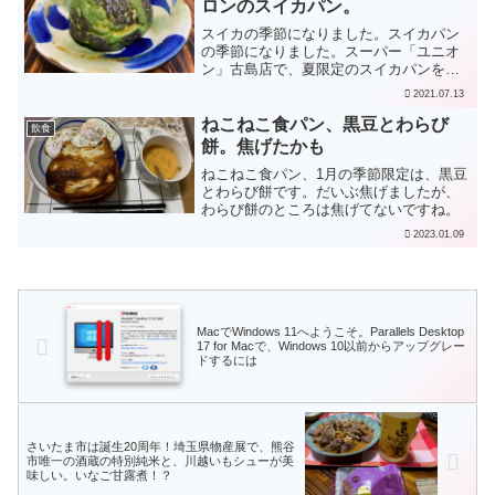
ロンのスイカパン。
スイカの季節になりました。スイカパン
の季節になりました。スーパー「ユニオ
ン」古島店で、夏限定のスイカパンを売
っていました。今回のスイカパンは、中
2021.07.13
身が黄色でした。甘くて美味しい！
ねこねこ食パン、黒豆とわらび
飲食
餅。焦げたかも
ねこねこ食パン、1月の季節限定は、黒豆
とわらび餅です。だいぶ焦げましたが、
わらび餅のところは焦げてないですね。
2023.01.09
MacでWindows 11へようこそ。Parallels Desktop
17 for Macで、Windows 10以前からアップグレー
ドするには
さいたま市は誕生20周年！埼玉県物産展で、熊谷
市唯一の酒蔵の特別純米と、川越いもシューが美
味しい。いなご甘露煮！？