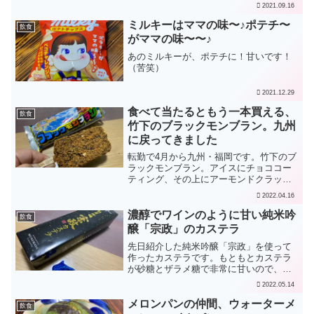
ビタミンＣを摂取しておくのが良いと聞
2021.09.16
き、沖縄のシークヮーサーを炭酸水で割
って飲むことにしました。夕食は、八重
ミルキーはママの味〜♪ポテチ〜
飲食
山そば。アセロラでビタミ...
がママの味〜〜♪
あのミルキーが、ポテチに！甘いです！
（苦笑）
2021.12.29
食べて当たるともう一本買える、
飲食
竹下のブラックモンブラン。九州
に戻ってきました
転勤で4月から九州・福岡です。竹下のブ
ラックモンブラン。アイスにチョココー
ティング、その上にアーモンドクラッシ
ュ。たまりません。九州のソウルフード
2022.04.16
の一つです。竹下製菓は佐賀の会社で
す。当たりが110点分になると、もう一本
濃醇でワインのように甘い純米吟
飲食
買えます。当たりは合...
醸「宗政」のカステラ
先日紹介した純米吟醸「宗政」を使って
作ったカステラです。もともとカステラ
が砂糖とザラメ糖で非常に甘いので、ワ
インのような「宗政」の甘さは際立ちま
2022.05.14
せんが、日本酒と酒粕の成分でちょっと
優しめのお味になっています。同じく有
メロンパンの仲間、ウォーターメ
飲食
田陶器市の休憩所に売って...