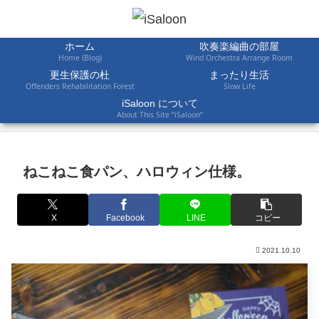
ホーム
吹奏楽編曲の部屋
Home (Blog)
Wind Orchestra Arrange Room
更生保護の杜
まったり生活
Offenders Rehabilitation Forest
Slow Life
iSaloon について
About This Site “iSaloon”
ねこねこ食パン、ハロウィン仕様。
X
Facebook
LINE
コピー
2021.10.10