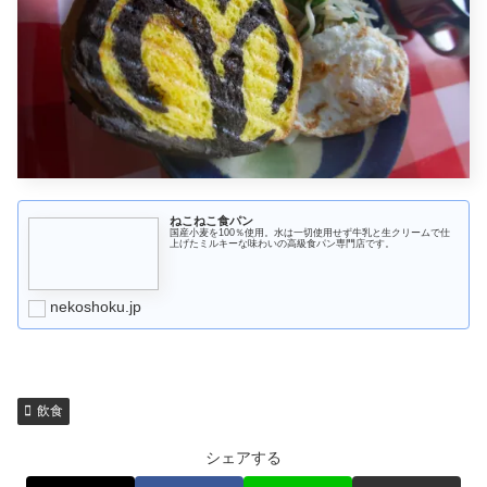
ねこねこ食パン
国産小麦を100％使用。水は一切使用せず牛乳と生クリームで仕
上げたミルキーな味わいの高級食パン専門店です。
nekoshoku.jp
飲食
シェアする