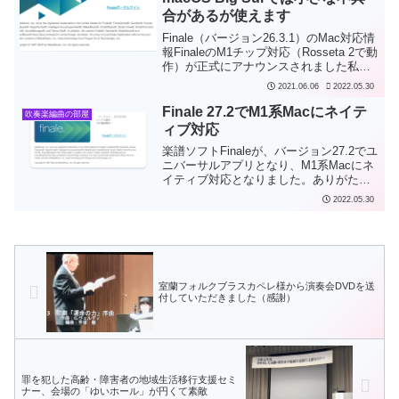
合があるが使えます
Finale（バージョン26.3.1）のMac対応情
報FinaleのM1チップ対応（Rosseta 2で動
作）が正式にアナウンスされました私は
楽譜作成ソフトとしてFinale（フィナー
2021.06.06
2022.05.30
レ）を愛用しています。現在の最新バー
ジョンは26.3.1...
Finale 27.2でM1系Macにネイテ
吹奏楽編曲の部屋
ィブ対応
楽譜ソフトFinaleが、バージョン27.2でユ
ニバーサルアプリとなり、M1系Macにネ
イティブ対応となりました。ありがたい
ことです。Finale 27.2 for Macについて最
2022.05.30
高のパフォーマンスと安定性を得るため
に、Finale 27...
室蘭フォルクブラスカペレ様から演奏会DVDを送
付していただきました（感謝）
罪を犯した高齢・障害者の地域生活移行支援セミ
ナー、会場の「ゆいホール」が円くて素敵