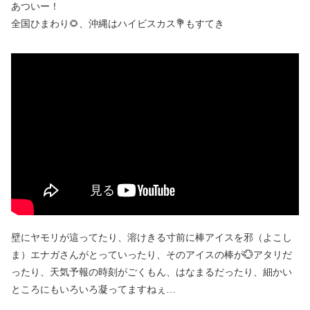
あついー！
全国ひまわり🌻、沖縄はハイビスカス💐もすてき
壁にヤモリが這ってたり、溶けきる寸前に棒アイスを邪（よこし
ま）エナガさんがとっていったり、そのアイスの棒が💮アタリだ
ったり、天気予報の時刻がごくもん、はなまるだったり、細かい
ところにもいろいろ凝ってますねぇ…