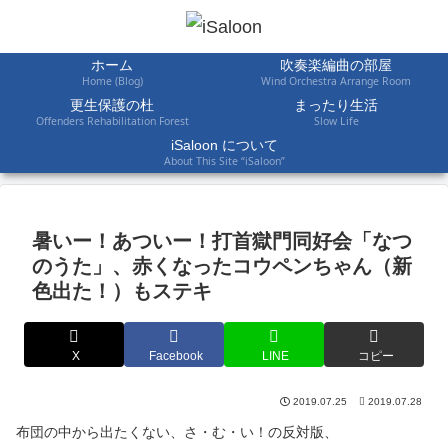
ホーム
吹奏楽編曲の部屋
Home (Blog)
Wind Orchestra Arrange Room
更生保護の杜
まったり生活
Offenders Rehabilitation Forest
Slow Life
iSaloon について
About This Site “iSaloon”
暑いー！あついー！打首獄門同好会「なつ
のうた」、赤くなったコウペンちゃん（新
色出た！）もステキ
X
Facebook
LINE
コピー
2019.07.25
2019.07.28
布団の中から出たくない、さ・む・い！の反対版、