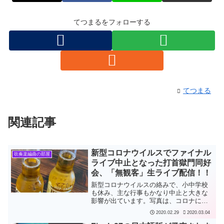
てつまるをフォローする
てつまる
関連記事
新型コロナウイルスでファイナル
吹奏楽編曲の部屋
ライブ中止となった打首獄門同好
会、「無観客」生ライブ配信！！
新型コロナウイルスの絡みで、小中学校
も休み、主な行事もかなり中止と大きな
影響が出ています。写真は、コロナに負
けるな、コロナを飲み干せ！ということ
2020.02.29
2020.03.04
で、メキシコのコロナ・エキストラ・ビ