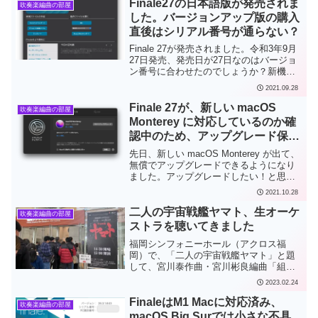
ール、もちろん買って応援、飲んで応援
Finale27の日本語版が発売されま
吹奏楽編曲の部屋
という趣旨です。打首獄門...
した。バージョンアップ版の購入
直後はシリアル番号が通らない？
Finale 27が発売されました。令和3年9月
27日発売、発売日が27日なのはバージョ
ン番号に合わせたのでしょうか？新機能
は次のとおり。3,000個近い音楽記号の追
2021.09.28
加Finale version 27用テンプレート集／拡
張ライブラリ（日本...
Finale 27が、新しい macOS
吹奏楽編曲の部屋
Monterey に対応しているのか確
認中のため、アップグレード保留
中ですが…
先日、新しい macOS Monterey が出て、
無償でアップグレードできるようになり
ました。アップグレードしたい！と思っ
たのですが、ここでやはり気になるの
2021.10.28
は、楽譜ソフト、Finaleの対応状況です。
アナウンスが早速出ていました。まだ公
二人の宇宙戦艦ヤマト、生オーケ
吹奏楽編曲の部屋
開...
ストラを聴いてきました
福岡シンフォニーホール（アクロス福
岡）で、「二人の宇宙戦艦ヤマト」と題
して、宮川泰作曲・宮川彬良編曲「組曲
宇宙戦艦ヤマト」と羽田健太郎作曲「交
2023.02.24
響曲 宇宙戦艦ヤマト」の全曲演奏を、宮
川彬良指揮・九州交響楽団の演奏でやっ
FinaleはM1 Macに対応済み、
吹奏楽編曲の部屋
ていましたので、聴いて...
macOS Big Surでは小さな不具