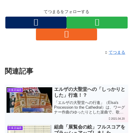
てつまるをフォローする
てつまる
関連記事
エルザの大聖堂への「しっかりと
吹奏楽編曲
した」行進！？
「エルザの大聖堂への行進」（Elsa's
Procession to the Cathedral）は、ワーグ
ナー作曲のゆったりとした楽曲で、歌劇
「ローエングリン」の中で使われている
2021.04.20
曲です。最近では「エルザの大聖堂への
行列」と訳されることの方...
組曲「展覧会の絵」フルスコアを
吹奏楽編曲
ブラッシュアップしました