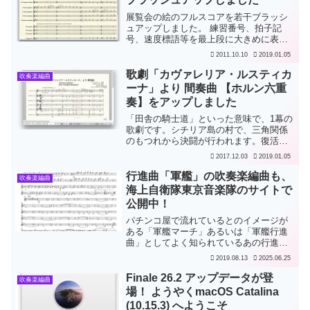
展覧会の絵のフルスコアを若干ブラッシ
ュアップしました。 練習番号、拍子記
号、速度標語等を最上段に大きめに表示
するようにしました。 音の誤りが数か所
2011.10.10
2019.01.05
あったのを修正しました。 コントラバ
ス・クラリネット（オプション）を加え
歌劇「カヴァレリア・ルスティカ
吹奏楽編曲
ました。
ーナ」より 間奏曲 【ホルン六重
奏】をアップしました
「田舎の騎士道」といった意味で、1幕の
歌劇です。シチリア島の村で、三角関係
のもつれから決闘が行われます。復活祭
の日の朝、青年が以前の恋人に誘われて
2017.12.03
2019.01.05
いちゃつくのに嫉妬して、青年の恋人
が、ちょうど通りかかった以前の恋人の
行進曲「軍艦」の吹奏楽編曲も、
吹奏楽編曲
旦那に、事の次第を話しま...
海上自衛隊東京音楽隊のサイトで
公開中！
パチンコ屋で流れているとのイメージが
ある「軍艦マーチ」あるいは「軍艦行進
曲」としてよく知られているあの行進曲
は正式には、行進曲「軍艦」といいま
2019.08.13
2025.06.25
す。海上自衛隊の各地の音楽隊のコンサ
ートではアンコールの最後に〆として必
Finale 26.2 アップデータが登
吹奏楽編曲
ず演奏されているように思い...
場！ ようやくmacOS Catalina
(10.15.3) へようこそ