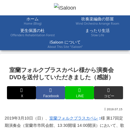
ホーム
吹奏楽編曲の部屋
Home (Blog)
Wind Orchestra Arrange Room
更生保護の杜
まったり生活
Offenders Rehabilitation Forest
Slow Life
iSaloon について
About This Site “iSaloon”
室蘭フォルクブラスカペレ様から演奏会
DVDを送付していただきました（感謝）
X
Facebook
LINE
コピー
2019.07.15
2019年3月10日（日）、
室蘭フォルクブラスカペレ
様 第17回定
期演奏会（室蘭市市民会館、13:30開場 14:00開演）において、歌