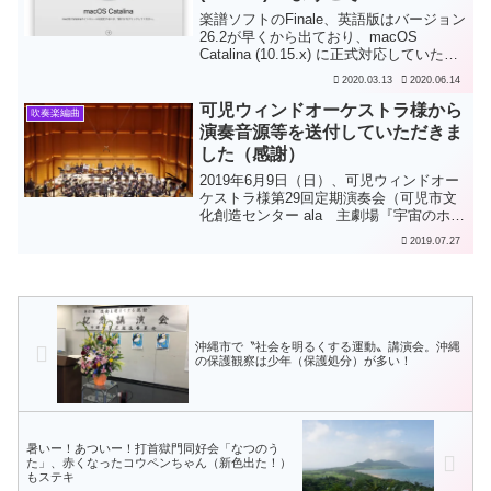
楽譜ソフトのFinale、英語版はバージョン
26.2が早くから出ており、macOS
Catalina (10.15.x) に正式対応していたの
ですが、その日本語版がなかなか出ず、
2020.03.13
2020.06.14
macOSも仕方なく10.14.xのままでずっと
使っていました...
可児ウィンドオーケストラ様から
吹奏楽編曲
演奏音源等を送付していただきま
した（感謝）
2019年6月9日（日）、可児ウィンドオー
ケストラ様第29回定期演奏会（可児市文
化創造センター ala 主劇場『宇宙のホー
ル』、13:30開場 14:00開演、入場無料）
2019.07.27
において、展覧会の絵が第2部で演奏され
ました（指揮：岩崎 千宏 氏）。...
沖縄市で〝社会を明るくする運動〟講演会。沖縄
の保護観察は少年（保護処分）が多い！
暑いー！あついー！打首獄門同好会「なつのう
た」、赤くなったコウペンちゃん（新色出た！）
もステキ