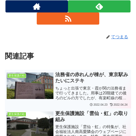
てつまる
関連記事
法務省の赤れんが棟が、東京駅み
更生保護の杜
たいにステキ
ちょっと出張で東京・霞が関の法務省ま
で行ってきました。用事は20階建ての後
ろのビルの方でしたが、有楽町線の桜田
門駅で降りたので、赤れんが棟側から入
2022.04.23
2022.04.24
りました。法務省の赤れんが棟（旧本
館）は、東京駅と同じく赤れんが壁が美
更生保護施設「雲仙・虹」の取り
更生保護の杜
しい建物です。設計者は東...
組み
更生保護施設「雲仙・虹」の特集が、社
会福祉法人南高愛隣会のウェブページに