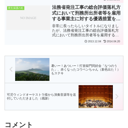
同時放送で、保護司を描いたドラマが全
８回で放送されます。法務省保護局が取
法務省発注工事の総合評価落札方
更生保護の杜
材協力に応じ...
式において刑務所出所者等を雇用
する事業主に対する優遇措置を導
入
非常に長ったらしいタイトルになりまし
たが、法務省発注工事の総合評価落札方
式において刑務所出所者等を雇用する事
業主に対する優遇措置を導入することに
2013.12.04
2014.04.20
ついて、法務省から発表（プレスリリー
ス）がありました。 刑務所出所者等を
雇用してくださる事業主の...
暑いー！あついー！打首獄門同好会「なつのう
た」、赤くなったコウペンちゃん（新色出た！）
もステキ
可児ウィンドオーケストラ様から演奏音源等を送
付していただきました（感謝）
コメント