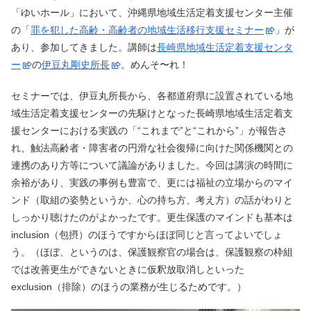
「ゆいホール」において、沖縄県地域生活定着支援センター主催
の「
罪を犯した高齢・高齢者の地域生活移行支援セミナー
」が
あり、参加してきました。講師は
長崎県地域生活定着支援センタ
ー
の
伊豆丸剛史所長
。めんそ〜れ！
セミナーでは、伊豆丸所長から、各都道府県に設置されている地
域生活定着支援センターの先駆けとなった長崎県地域生活定着支
援センターにおける実践の「“これまで”と“これから”」が報告さ
れ、触法高齢者・障害者の円滑な社会復帰に向けた関係機関との
連携のあり方等について議論がありました。今回は講演の時間に
余裕があり、実践の事例も豊富で、更には福祉の立場からのマイ
ンド（取組の姿勢というか、心の持ち方、考え方）の話がわりと
しっかり聴けたのがよかったです。更生保護のマインドも基本は
inclusion（包摂）のほうですからほぼ同じと言ってよいでしょ
う。（ほぼ、というのは、保護観察官の場合は、保護観察の枠組
では改善更生ができないときに仮釈放取消しといった
exclusion（排除）のほうの業務が生じるためです。）