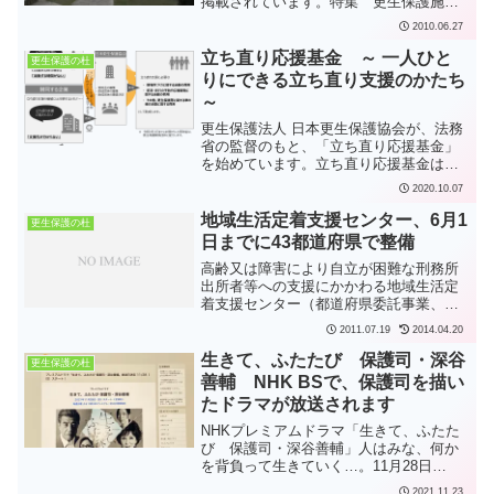
掲載されています。特集 更生保護施設
「雲仙・虹」の取り組み 司法から福祉
2010.06.27
にバトンをつなぐ同施設は平成21年4月か
ら運営開始され、当初の名称は「虹」で
立ち直り応援基金 ～ 一人ひと
更生保護の杜
したが、地元の地名を...
りにできる立ち直り支援のかたち
～
更生保護法人 日本更生保護協会が、法務
省の監督のもと、「立ち直り応援基金」
を始めています。立ち直り応援基金は、
立ち直り支援に賛同する思いと、立ち直
2020.10.07
り支援への助成を必要とする団体とをつ
なぎます。クレジットによる寄附を受け
地域生活定着支援センター、6月1
更生保護の杜
付けています。更生保護...
日までに43都道府県で整備
高齢又は障害により自立が困難な刑務所
出所者等への支援にかかわる地域生活定
着支援センター（都道府県委託事業、国
庫補助10/10）が、平成23年6月1日現在
2011.07.19
2014.04.20
で、全国43都道府県に設置されていると
のことです（うち北海道は道内3か所に設
生きて、ふたたび 保護司・深谷
更生保護の杜
置）。6月1...
善輔 NHK BSで、保護司を描い
たドラマが放送されます
NHKプレミアムドラマ「生きて、ふたた
び 保護司・深谷善輔」人はみな、何か
を背負って生きていく…。11月28日
（日）からNHK BSプレミアム・BS 4K
2021.11.23