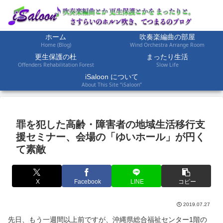
ホーム
吹奏楽編曲の部屋
Home (Blog)
Wind Orchestra Arrange Room
更生保護の杜
まったり生活
Offenders Rehabilitation Forest
Slow Life
iSaloon について
About This Site “iSaloon”
罪を犯した高齢・障害者の地域生活移行支
援セミナー、会場の「ゆいホール」が円く
て素敵
X
Facebook
LINE
コピー
2019.07.27
先日、もう一週間以上前ですが、沖縄県総合福祉センター1階の