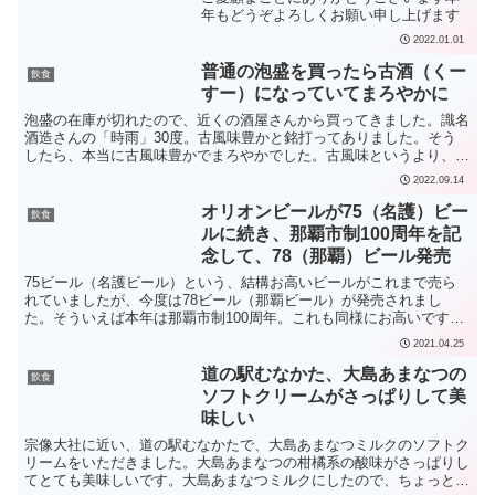
年もどうぞよろしくお願い申し上げます
2022.01.01
普通の泡盛を買ったら古酒（くー
飲食
すー）になっていてまろやかに
泡盛の在庫が切れたので、近くの酒屋さんから買ってきました。識名
酒造さんの「時雨」30度。古風味豊かと銘打ってありました。そう
したら、本当に古風味豊かでまろやかでした。古風味というより、本
当に古いもので、古酒（くーすー）と化していました。20...
2022.09.14
オリオンビールが75（名護）ビー
飲食
ルに続き、那覇市制100周年を記
念して、78（那覇）ビール発売
75ビール（名護ビール）という、結構お高いビールがこれまで売ら
れていましたが、今度は78ビール（那覇ビール）が発売されまし
た。そういえば本年は那覇市制100周年。これも同様にお高いです。
生ビール（非熱処理）で、アルコール分5%。原材料は麦芽...
2021.04.25
道の駅むなかた、大島あまなつの
飲食
ソフトクリームがさっぱりして美
味しい
宗像大社に近い、道の駅むなかたで、大島あまなつミルクのソフトク
リームをいただきました。大島あまなつの柑橘系の酸味がさっぱりし
てとても美味しいです。大島あまなつミルクにしたので、ちょっとま