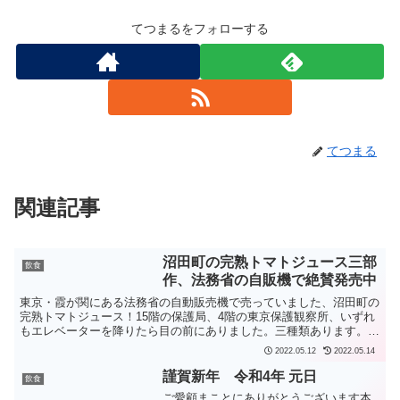
てつまるをフォローする
てつまる
関連記事
沼田町の完熟トマトジュース三部
飲食
作、法務省の自販機で絶賛発売中
東京・霞が関にある法務省の自動販売機で売っていました、沼田町の
完熟トマトジュース！15階の保護局、4階の東京保護観察所、いずれ
もエレベーターを降りたら目の前にありました。三種類あります。ゴ
ールドは少し高く190円、ほかの2つは110円と安か...
2022.05.12
2022.05.14
謹賀新年 令和4年 元日
飲食
ご愛顧まことにありがとうございます本