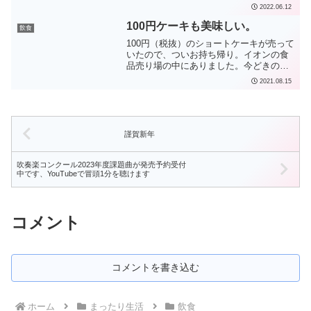
ろやかな感じになりました。
2022.06.12
100円ケーキも美味しい。
飲食
100円（税抜）のショートケーキが売って
いたので、ついお持ち帰り。イオンの食
品売り場の中にありました。今どきの個
包装で、いちごケーキなどたくさんの種
2021.08.15
類がありました。「イオン 100円ケー
キ」で検索すると、メイプリーズ（大阪
府の井上商事）がヒ...
謹賀新年
吹奏楽コンクール2023年度課題曲が発売予約受付
中です、YouTubeで冒頭1分を聴けます
コメント
コメントを書き込む
ホーム
まったり生活
飲食