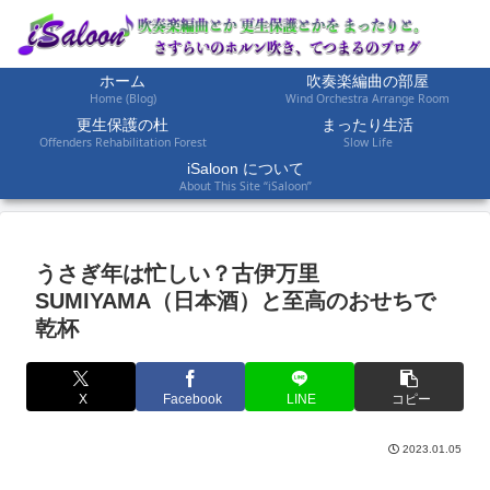
ホーム
吹奏楽編曲の部屋
Home (Blog)
Wind Orchestra Arrange Room
更生保護の杜
まったり生活
Offenders Rehabilitation Forest
Slow Life
iSaloon について
About This Site “iSaloon”
うさぎ年は忙しい？古伊万里
SUMIYAMA（日本酒）と至高のおせちで
乾杯
X
Facebook
LINE
コピー
2023.01.05