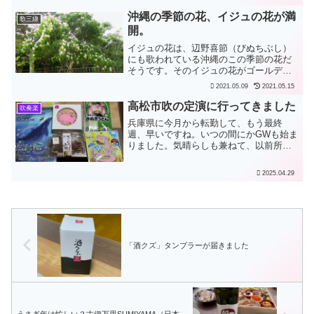
「希望」の文字の間に首里城の絵がどー
んと描いてあって圧巻でした。
沖縄の季節の花、イジュの花が満
歌三線
開。
イジュの花は、辺野喜節（びぬちぶし）
にも歌われている沖縄のこの季節の花だ
そうです。そのイジュの花がゴールデン
ウィークの5月5日に満開だったと聞きま
2021.05.09
2021.05.15
した。伊集の木の花や あんきよらさ咲
きゅい、 わぬも伊集やとて 真白咲か
高松市吹の定演に行ってきました
吹奏楽
な。（うんじゅぬきぬは...
兵庫県に今月から転勤して、もう最終
週、早いですね。いつの間にかGWも始ま
りました。気晴らしも兼ねて、以前所属
していました高松市民吹奏楽団の定期演
奏会を久々に聴いてきました。オリジナ
2025.04.29
ルも良かったし、アニメ特集もノリが良
くて楽しかったです。香川...
「酒クズ」タンブラーが届きました