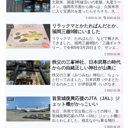
久留米、国道3号線沿いの老舗、丸星ラー
メン。福岡市方面から南へは、久留米市
に入り宝満川を渡ったらそろそろ。久留
米市中心部から北へは、筑後川を渡った
2019.01.20
2019.02.03
らそろそろ。お値段も400円、替え玉100
円と良心的です。がっつり脂ぎってます
リラックマとかたれぱんだとか、
旅行
が意外と優しいお...
福岡三越9階にいました
リラックマ、たれぱんだ、などで癒され
てきました。福岡三越9階の「三越ギャラ
リー」で令和5年3月26日まで、サンエッ
クス90周年「うちのコたちの大展覧会」
2023.03.06
をやっています（入場料あり）。
秩父の三峯神社、日本武尊の時代
旅行
からの由緒正しい神社が山奥に
秩父の三峯（みつみね）神社に、ちょっ
と行ってみました。日本武尊（やまとた
けるのみこと）が伊弉諾尊（いざなぎの
みこと）・伊弉册尊（いざなみのみこ
2022.03.26
と）をお祀りしたのが始まりだそうで
す。かなり古くからある神社のようで
首里城復興応援のJTA（JAL）ジ
旅行
す。古代の日本は大和朝廷に統一...
ェット機がかっこいい
先日、所用で宮古島に行っての帰り、首
里城復興応援のJTA（JAL）ジェット機に
出くわしました。残念ながら乗る飛行機
ではなくて、横から見るだけでしたが、
2020.02.23