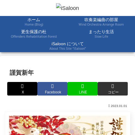
ホーム
吹奏楽編曲の部屋
Home (Blog)
Wind Orchestra Arrange Room
更生保護の杜
まったり生活
Offenders Rehabilitation Forest
Slow Life
iSaloon について
About This Site “iSaloon”
謹賀新年
X
Facebook
LINE
コピー
2023.01.01