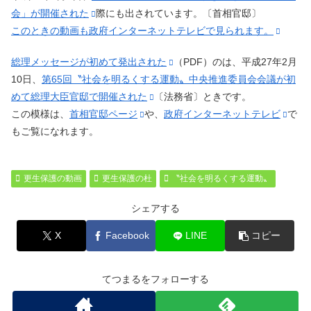
会」が開催された
際にも出されています。〔首相官邸〕
このときの動画も政府インターネットテレビで見られます。
総理メッセージが初めて発出された
（PDF）のは、平成27年2月
10日、
第65回〝社会を明るくする運動〟中央推進委員会会議が初
めて総理大臣官邸で開催された
〔法務省〕ときです。
この模様は、
首相官邸ページ
や、
政府インターネットテレビ
で
もご覧になれます。
更生保護の動画
更生保護の杜
〝社会を明るくする運動〟
シェアする
X
Facebook
LINE
コピー
てつまるをフォローする