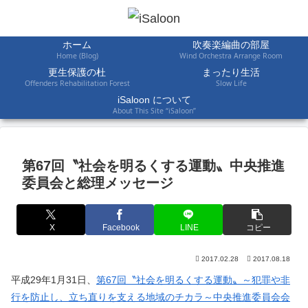
ホーム
吹奏楽編曲の部屋
Home (Blog)
Wind Orchestra Arrange Room
更生保護の杜
まったり生活
Offenders Rehabilitation Forest
Slow Life
iSaloon について
About This Site “iSaloon”
第67回〝社会を明るくする運動〟中央推進
委員会と総理メッセージ
X
Facebook
LINE
コピー
2017.02.28
2017.08.18
平成29年1月31日、
第67回〝社会を明るくする運動〟～犯罪や非
行を防止し、立ち直りを支える地域のチカラ～中央推進委員会会