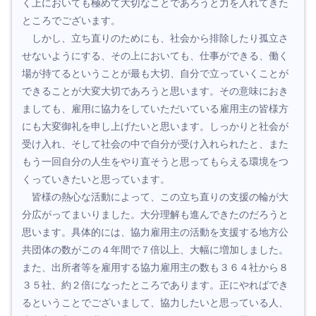
く上においても極めて大切なことであろうと力を入れてきた
ところでございます。
しかし、立ち直りのためにも、社会から排除したり孤立さ
せないようにする、その上においても、仕事ができる、働く
場が持てるということが最も大切、自分で立っていくことが
できることが大変大切であろうと思います。その意味におき
ましても、雇用に協力をしていただいている雇用主の皆様方
にも大変御礼を申し上げたいと思います。しっかりと社会が
受け入れ、そして社会の中で自分が受け入れられたと、また
もう一回自分の人生をやり直そうと思ってもらえる環境をつ
くっていきたいと思っています。
皆様の熱心な活動によって、この立ち直りの支援の輪が大
分広がってまいりました。大分理解も進んできたのだろうと
思います。具体的には、協力雇用主の活動を支援する地方公
共団体の数がこの４年間で７倍以上、大幅に増加しました。
また、出所者等を雇用する協力雇用主の数も３６４社から８
３５社、約２倍になったところであります。正にやればでき
るということでございまして、協力したいと思っている人、