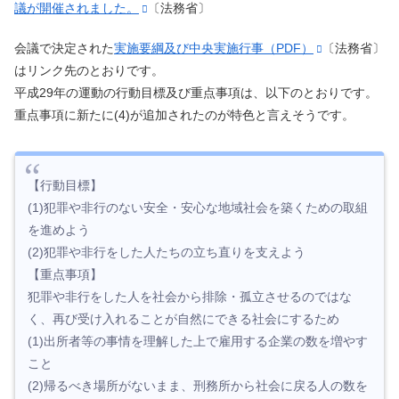
議が開催されました。
〔法務省〕
会議で決定された
実施要綱及び中央実施行事（PDF）
〔法務省〕
はリンク先のとおりです。
平成29年の運動の行動目標及び重点事項は、以下のとおりです。
重点事項に新たに(4)が追加されたのが特色と言えそうです。
【行動目標】
(1)犯罪や非行のない安全・安心な地域社会を築くための取組
を進めよう
(2)犯罪や非行をした人たちの立ち直りを支えよう
【重点事項】
犯罪や非行をした人を社会から排除・孤立させるのではな
く、再び受け入れることが自然にできる社会にするため
(1)出所者等の事情を理解した上で雇用する企業の数を増やす
こと
(2)帰るべき場所がないまま、刑務所から社会に戻る人の数を