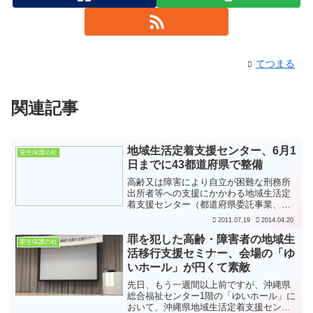
てつまる
関連記事
地域生活定着支援センター、6月1
更生保護の杜
日までに43都道府県で整備
高齢又は障害により自立が困難な刑務所
出所者等への支援にかかわる地域生活定
着支援センター（都道府県委託事業、国
庫補助10/10）が、平成23年6月1日現在
2011.07.19
2014.04.20
で、全国43都道府県に設置されていると
のことです（うち北海道は道内3か所に設
罪を犯した高齢・障害者の地域生
更生保護の杜
置）。6月1...
活移行支援セミナー、会場の「ゆ
いホール」が円くて素敵
先日、もう一週間以上前ですが、沖縄県
総合福祉センター1階の「ゆいホール」に
おいて、沖縄県地域生活定着支援センタ