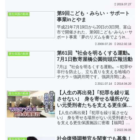
ー主催の「罪を犯した高齢・高齢者の地
2019.07.27
域生活移行支援セミナー」があり、参加
してきました。講師は長崎県地域生活定
第9回こども・みらい・サポート
更生保護の動画
着支援センターの伊豆丸...
事業inとやま
平成21年7月19日から20日の3日間、富山
市で開催された、第9回こども･みらい･サ
ポート事業「夢のリズムを奏でようinと
やま」の動画がアップされています。詳
2009.07.20
2012.02.18
細はリンク先を参照してください。 平成
21年度こども・みらい・サポート事業
第61回〝社会を明るくする運動〟
更生保護の動画
「夢のリ...
7月1日数寄屋橋公園街頭広報活動
7月は〝社会を明るくする運動〟～犯罪や
非行を防止し、立ち直りを支える地域の
チカラ～強調月間です。強調月間にあた
り、〝社会を明るくする運動〟発祥の地
2011.07.14
2014.04.20
『銀座』で街頭広報活動を行い、江田法
務大臣、矢田中央区長、本運動フラッグ
【人生の再出発】｢犯罪を繰り返
更生保護の動画
アーティスト・谷村新司...
させない｣ 身を寄せる場所がな
い元受刑者たちを支える更生保護
施設に密着【福岡】
【人生の再出発】｢犯罪を繰り返させな
い｣ 身を寄せる場所がない元受刑者たち
を支える更生保護施設に密着【福岡】更
生保護施設 福岡弥生寮で、訪問支援事業
2022.09.05
を行っている様子を、大阪の ABCテレビ
が取材して放映されたものが、YouTube
社会復帰調整官を関東でも募集！
更生保護の杜