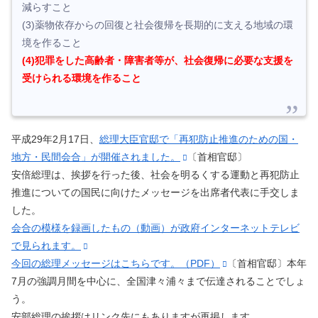
減らすこと
(3)薬物依存からの回復と社会復帰を長期的に支える地域の環
境を作ること
(4)犯罪をした高齢者・障害者等が、社会復帰に必要な支援を
受けられる環境を作ること
平成29年2月17日、
総理大臣官邸で「再犯防止推進のための国・
地方・民間会合」が開催されました。
〔首相官邸〕
安倍総理は、挨拶を行った後、社会を明るくする運動と再犯防止
推進についての国民に向けたメッセージを出席者代表に手交しま
した。
会合の模様を録画したもの（動画）が政府インターネットテレビ
で見られます。
今回の総理メッセージはこちらです。（PDF）
〔首相官邸〕本年
7月の強調月間を中心に、全国津々浦々まで伝達されることでしょ
う。
安部総理の挨拶はリンク先にもありますが再掲します。