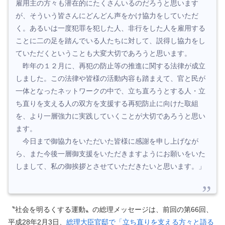
雇用主の方々も潜在的にたくさんいるのだろうと思います
が、そういう皆さんにどんどん声をかけ協力をしていただ
く。あるいは一度犯罪を犯した人、非行をした人を雇用する
ことに二の足を踏んでいる人たちに対して、説得し協力をし
ていただくということも大変大切であろうと思います。
昨年の１２月に、再犯の防止等の推進に関する法律が成立
しました。この法律や皆様の活動内容も踏まえて、官と民が
一体となったネットワークの中で、立ち直ろうとする人・立
ち直りを支える人の双方を支援する再犯防止に向けた取組
を、より一層強力に実践していくことが大切であろうと思い
ます。
今日まで御協力をいただいた皆様に感謝を申し上げなが
ら、また今後一層御支援をいただきますようにお願いをいた
しまして、私の御挨拶とさせていただきたいと思います。」
〝社会を明るくする運動〟の総理メッセージは、前回の第66回、
平成28年2月3日、
総理大臣官邸で「立ち直りを支える方々と語る