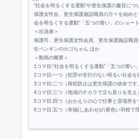
“社会を明るくする運動”や更生保護の趣旨に
保護女性会、更生保護施設職員の方々を始めと
会を明るくする運動”「五つの誓い」のショー
＜出演者＞
保護司、更生保護女性会員、更生保護施設職員
生ペンギンのホゴちゃん ほか
＜動画の概要＞
1コマ目:“社会を明るくする運動”「五つの誓い
2コマ目:一つ（犯罪や非行のない明るい社会を
3コマ目:二つ（再犯防止は更生保護の使命です
4コマ目:三つ（地域のチカラで立ち直りを支え
5コマ目:四つ（おかえりの心で仕事と居場所を
6コマ目:五つ（幸福(しあわせ)の黄色い羽根