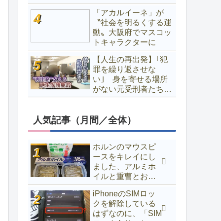
「アカルイーネ」が
〝社会を明るくする運
動〟大阪府でマスコッ
トキャラクターに
【人生の再出発】｢犯
罪を繰り返させな
い｣ 身を寄せる場所
がない元受刑者たちを
支える更生保護施設に
密着【福岡】
人気記事（月間／全体）
ホルンのマウスピ
ースをキレイにし
ました、アルミホ
イルと重曹とお湯
でOK
iPhoneのSIMロッ
クを解除している
はずなのに、「SIM