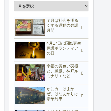
７月は社会を明る
くする運動の強調
月間
4月17日は国際更生
保護ボランティア
の日
幸福の黄色い羽根
と、鳳凰、神戸ル
ミナリエなど
かにカニはまか
ぜ、はなあかりは
豪華列車