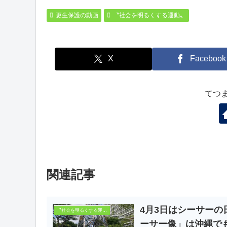
更生保護の動画
〝社会を明るくする運動〟
X
Facebook
てつ
関連記事
4月3日はシーサー
〝社会を明るくする運動〟
ーサー像」は沖縄で