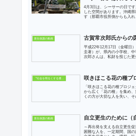
4月3日は、シーサーの日で
した空間があります。沖縄県
す（那覇市役所側からも入れま
古賀常次郎氏からの
更生保護の動画
平成22年12月17日（金曜
圭著）が、県内の小学校、中
次郎さんは、私財を投じた更生
咲きほこる花の種プ
〝社会を明るくする運動〟
「咲きほこる花の種プロジェ
から広く「花の種」を集め、
くの方が大切な人を失い、その
自立更生のために（
更生保護の動画
～再出発を支える自立更生促
困難な人を、一定期間、国の