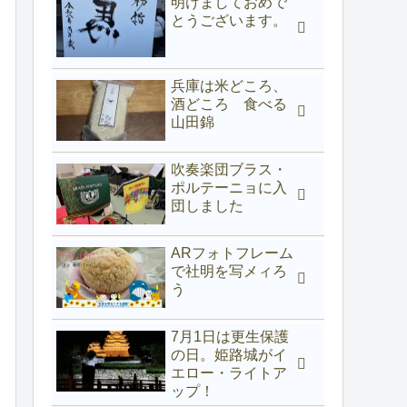
明けましておめで
とうございます。
兵庫は米どころ、
酒どころ 食べる
山田錦
吹奏楽団ブラス・
ポルテーニョに入
団しました
ARフォトフレーム
で社明を写メィろ
う
7月1日は更生保護
の日。姫路城がイ
エロー・ライトア
ップ！