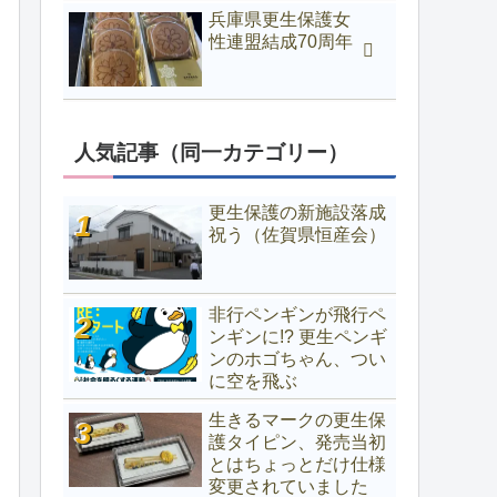
兵庫県更生保護女
性連盟結成70周年
人気記事（同一カテゴリー）
更生保護の新施設落成
祝う（佐賀県恒産会）
非行ペンギンが飛行ペ
ンギンに!? 更生ペンギ
ンのホゴちゃん、つい
に空を飛ぶ
生きるマークの更生保
護タイピン、発売当初
とはちょっとだけ仕様
変更されていました