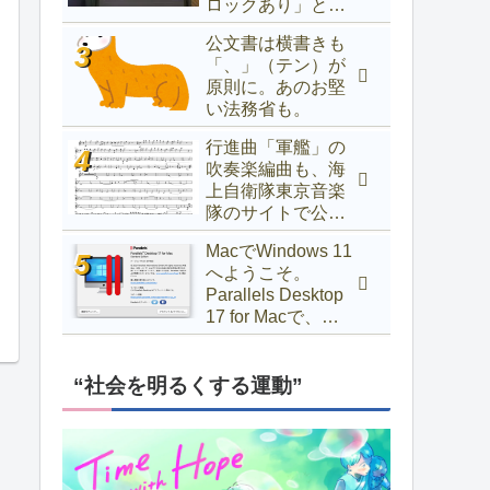
ロックあり」と表
示されるときの対
公文書は横書きも
処法
「、」（テン）が
原則に。あのお堅
い法務省も。
行進曲「軍艦」の
吹奏楽編曲も、海
上自衛隊東京音楽
隊のサイトで公開
中！
MacでWindows 11
へようこそ。
Parallels Desktop
17 for Macで、
Windows 10以前か
らアップグレード
するには
“社会を明るくする運動”