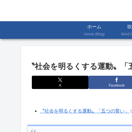
ホーム
吹
Home (Blog)
Wind 
〝社会を明るくする運動〟「
X
Facebook
〝社会を明るくする運動〟「五つの誓い」