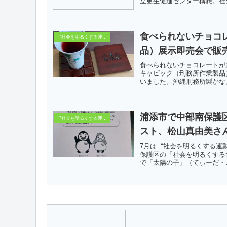
立更生促進セン­ター構想。社
食べられないチョコ
〝社会を明るくする運動〟
品）展示即売会で販
食べられないチョコレートが
キャピック（刑務所作業製品
いました。沖縄刑務所製かな。
浦添市で中部南保護
〝社会を明るくする運動〟
スト、松山真由美さ
7月は〝社会を明るくする運
保護区の「社会を明るくする
で「太陽の子」（てぃーだ・こ