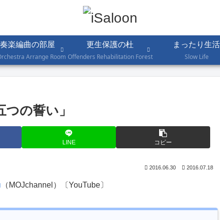
奏楽編曲の部屋
更生保護の杜
まったり生活
Orchestra Arrange Room
Offenders Rehabilitation Forest
Slow Life
五つの誓い」
LINE
コピー
2016.06.30
2016.07.18
（MOJchannel）〔YouTube〕