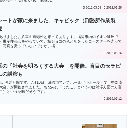
会の安全・安心のため、地域の...
2011.03.09
2012.01.28
レートが家に来ました、キャピック（刑務所作業製
売
ありました。八重山琉球松と彫ってあります。福岡市内のイオン笹丘で、
）展示即売会をやっていて、板チョコの色と形をしたコースターを売って
写真を撮っていないですが、福...
2022.05.16
区の「社会を明るくする大会」を開催。盲目のセラピ
んの講演も
動〟強調月間です。7月10日、浦添市てだこホール（小ホール）で、中部南
大会」が開催されました。ちなみに「てだこ」というのは浦添方面の方言
）という意味だそうです。...
2019.07.12