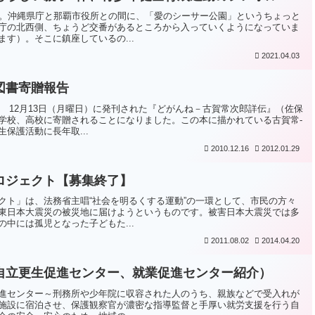
す。沖縄県庁と那覇市役所との間に、「愛のシーサー公園」というちょっと
庁の北西側、ちょうど交番があるところから入っていくようになっていま
す）。そこに鎮座しているの...
2021.04.03
図書寄贈報告
日） 12月13日（月曜日）に発刊された『どがんね－古賀常次郎詳伝』（佐保
学校、高校に寄贈されることになりました。この本に描かれている古賀常­
保護活動に長年取...
2010.12.16
2012.01.29
ロジェクト【募集終了】
クト」は、法務省主唱“社会を明るくする運動”の一環として、市民の方々
東日本大震災の被災地に届けようというものです。被害日本大震災では多
中には孤児となった子どもた...
2011.08.02
2014.04.20
自立更生促進センター、就業促進センター紹介）
進センター～刑務所や少年院に収容された人のうち、親族などで受入れが
施設に宿泊させ、保護観察官が濃密な指導監督と手厚い就労支援を行う自