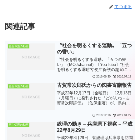
てつまる
関連記事
〝社会を明るくする運動〟「五つ
更生保護の動画
の誓い」
〝社会を明るくする運動〟「五つの誓
い」（MOJchannel）〔YouTube〕“社会
を明るくする運動”や更生保護の趣旨につ
いて、多くの皆さんに知っていただくた
2016.06.30
2016.07.18
めに、保護司、更生保護女性会、更生保
護施設職員の方々を始めとする更生保護
古賀常次郎氏からの図書寄贈報告
更生保護の動画
ボランテ...
平成22年12月17日（金曜日） 12月13日
（月曜日）に発刊された『どがんね－古
賀常次郎詳伝』（佐保圭著）が、県内の
小学校、中学校、高校に寄贈されること
になりました。この本に描かれている古
2010.12.16
2012.01.29
賀常­次郎さんは、私財を投じた更生保護
活動に長年取...
総理の動き – 兵庫県下視察 – 平成
更生保護の動画
22年8月29日
平成22年8月29日、菅総理は兵庫県を訪問