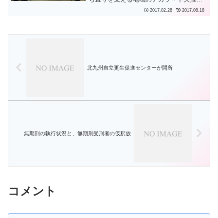
委員会会議が開催されました。〔法務
2017.02.28
2017.08.18
省〕会議で決定された実施要綱及び中央
実施行事（PDF）〔法務省〕はリンク先
のとおりです。平成...
北九州自立更生促進センターが開所
無期刑の執行状況と、無期刑受刑者の仮釈放
コメント