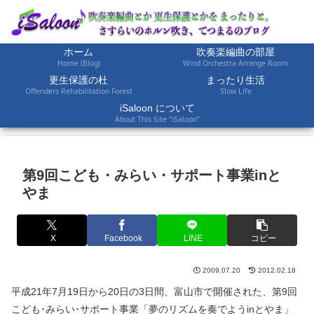
ホーム
吹奏楽編曲の部屋
Home (Blog)
Wind Orchestra Arrange Room
更生保護の杜
まったり生活
Offenders Rehabilitation Forest
Slow Life
iSaloon について
About This Site “iSaloon”
第9回こども・みらい・サポート事業inと
やま
X
Facebook
LINE
コピー
2009.07.20
2012.02.18
平成21年7月19日から20日の3日間、富山市で開催された、第9回
こども･みらい･サポート事業「夢のリズムを奏でようinとやま」