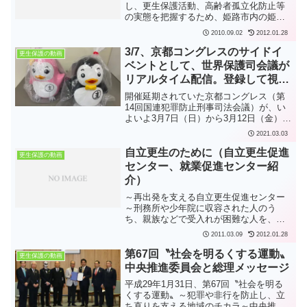
し、更生保護活動、高齢者孤立化防止等
の実態を把握するため、姫路市内の姫路
更生保護活動サポートセンター、芦屋市
2010.09.02
2012.01.28
内の南芦屋浜シルバーハウジングLSAを
視察しました。 総理の動き-兵庫県下視
3/7、京都コングレスのサイドイ
更生保護の動画
察-平成22年...
ベントとして、世界保護司会議が
リアルタイム配信。登録して視聴
しましょう！
開催延期されていた京都コングレス（第
14回国連犯罪防止刑事司法会議）が、い
よいよ3月7日（日）から3月12日（金）ま
で開催されますが、そのサイドイベント
2021.03.03
として、3月7日（日）午後、世界保護司
会議が開催されます。京都コングレスの
自立更生のために（自立更生促進
更生保護の動画
サイトにあるリ...
センター、就業促進センター紹
介）
～再出発を支える自立更生促進センター
～刑務所や少年院に収容された人のう
ち、親族などで受入れが困難な人を、一
定期間、国の施設に宿泊させ、保護観察
2011.03.09
2012.01.28
官が濃密な指導監督と手厚い就労支援を
行う自立更生促進セン­ター構想。社会の
第67回〝社会を明るくする運動〟
更生保護の動画
安全・安心のため、地域の...
中央推進委員会と総理メッセージ
平成29年1月31日、第67回〝社会を明る
くする運動〟～犯罪や非行を防止し、立
ち直りを支える地域のチカラ～中央推進