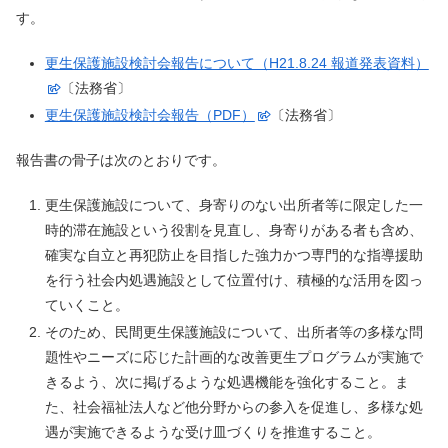
す。
更生保護施設検討会報告について（H21.8.24 報道発表資料）
〔法務省〕
更生保護施設検討会報告（PDF）
〔法務省〕
報告書の骨子は次のとおりです。
更生保護施設について、身寄りのない出所者等に限定した一
時的滞在施設という役割を見直し、身寄りがある者も含め、
確実な自立と再犯防止を目指した強力かつ専門的な指導援助
を行う社会内処遇施設として位置付け、積極的な活用を図っ
ていくこと。
そのため、民間更生保護施設について、出所者等の多様な問
題性やニーズに応じた計画的な改善更生プログラムが実施で
きるよう、次に掲げるような処遇機能を強化すること。ま
た、社会福祉法人など他分野からの参入を促進し、多様な処
遇が実施できるような受け皿づくりを推進すること。