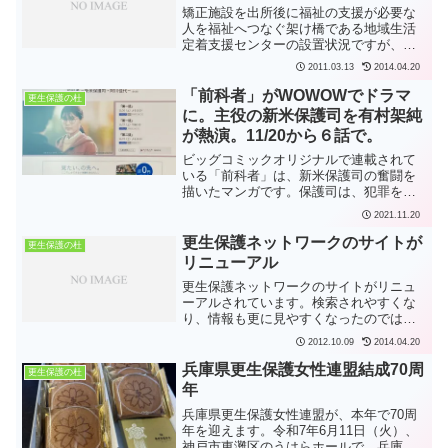
矯正施設を出所後に福祉の支援が必要な
人を福祉へつなぐ架け橋である地域生活
定着支援センターの設置状況ですが、平
成23年1月までに38道府県に整備されてい
2011.03.13
2014.04.20
るようです。同月までに未整備の9都県を
挙げますと、次のとおりです。青森県、
「前科者」がWOWOWでドラマ
更生保護の杜
福島県、東京都、...
に。主役の新米保護司を有村架純
が熱演。11/20から６話で。
ビッグコミックオリジナルで連載されて
いる「前科者」は、新米保護司の奮闘を
描いたマンガです。保護司は、犯罪をし
た者や非行のある少年の立ち直りを支え
2021.11.20
るボランティア。これが、WOWOWでド
ラマ化され、有村架純が新米保護司・阿
更生保護ネットワークのサイトが
更生保護の杜
川佳代の役で出演します...
リニューアル
更生保護ネットワークのサイトがリニュ
ーアルされています。検索されやすくな
り、情報も更に見やすくなったのではな
いでしょうか。
2012.10.09
2014.04.20
兵庫県更生保護女性連盟結成70周
更生保護の杜
年
兵庫県更生保護女性連盟が、本年で70周
年を迎えます。令和7年6月11日（火）、
神戸市東灘区のうはらホールで、兵庫県