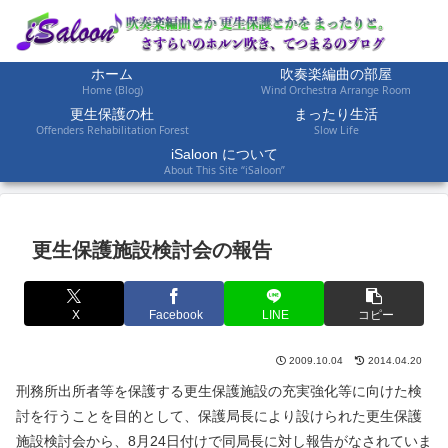
ホーム
吹奏楽編曲の部屋
Home (Blog)
Wind Orchestra Arrange Room
更生保護の杜
まったり生活
Offenders Rehabilitation Forest
Slow Life
iSaloon について
About This Site “iSaloon”
更生保護施設検討会の報告
X
Facebook
LINE
コピー
2009.10.04
2014.04.20
刑務所出所者等を保護する更生保護施設の充実強化等に向けた検
討を行うことを目的として、保護局長により設けられた更生保護
施設検討会から、8月24日付けで同局長に対し報告がなされていま