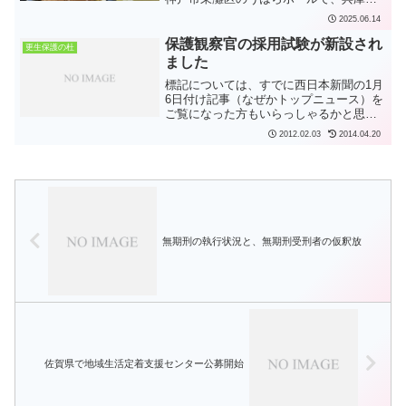
更生保護女性連盟結成70周年記念大会が
2025.06.14
開催されました。記念に、更生保護女性
会のマークを冠した瓦せんべいが作成さ
保護観察官の採用試験が新設され
更生保護の杜
れています。亀井...
ました
標記については、すでに西日本新聞の1月
6日付け記事（なぜかトップニュース）を
ご覧になった方もいらっしゃるかと思い
ますが、法務省専門職員（人間科学）採
2012.02.03
2014.04.20
用試験が新設され、保護観察官区分の試
験が新しくできました。これまでも法務
教官（主に少年院、少...
無期刑の執行状況と、無期刑受刑者の仮釈放
佐賀県で地域生活定着支援センター公募開始