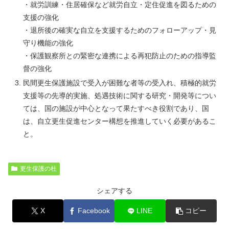
・就労訓練・住居確保など就労自立・定住促進を図るための
支援の強化
・退所後の確実な自立を支援するためのフォローアップ・見
守り機能の強化
・保護観察所との緊密な連携による再犯防止のための指導監
督の強化
民間更生保護施設で受入が困難な者等の受入れ、積極的就労
支援等の先導的実施、処遇技術に関する研究・開発等につい
ては、国の施設が中心となって果たすべき役割であり、国
は、自立更生促進センター構想を推進していく必要があるこ
と。
更生保護の杜
シェアする
X
Facebook
LINE
コピー