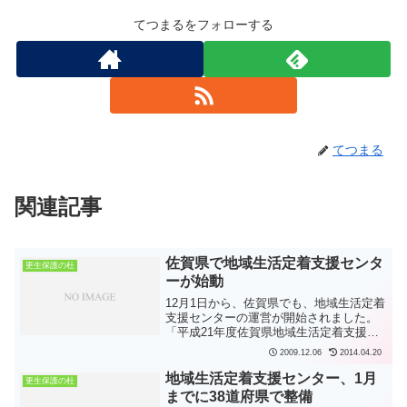
てつまるをフォローする
てつまる
関連記事
佐賀県で地域生活定着支援センタ
更生保護の杜
ーが始動
12月1日から、佐賀県でも、地域生活定着
支援センターの運営が開始されました。
「平成21年度佐賀県地域生活定着支援セ
ンター運営業務委託」業務委託先の決定
2009.12.06
2014.04.20
について〔佐賀県〕地域生活定着支援セ
ンターの設置は、これまで5県（静岡、滋
地域生活定着支援センター、1月
更生保護の杜
賀、和歌山、山...
までに38道府県で整備