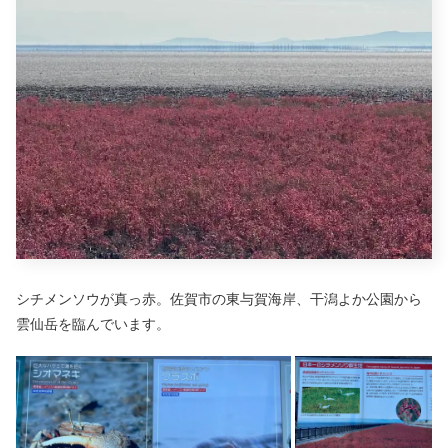
シチメンソウが真っ赤。佐賀市の東与賀海岸、干潟よか公園から
雲仙岳を臨んでいます。