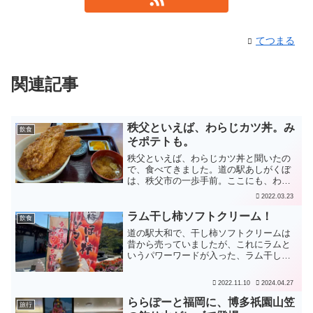
てつまる
関連記事
秩父といえば、わらじカツ丼。み
飲食
そポテトも。
秩父といえば、わらじカツ丼と聞いたの
で、食べてきました。道の駅あしがくぼ
は、秩父市の一歩手前。ここにも、わら
じカツ丼があったので、お昼で混む前に
2022.03.23
いただくことにしました。わらじカツは
もちろん豚肉。厚くはないですが、でか
ラム干し柿ソフトクリーム！
飲食
いので結果として量は多い...
道の駅大和で、干し柿ソフトクリームは
昔から売っていましたが、これにラムと
いうパワーワードが入った、ラム干し柿
ソフトクリームも売っていました。「ア
ルコールを含みます、お子様には食べさ
2022.11.10
2024.04.27
せないでネ」と言いつつ、「車の運転は
大丈夫だよ」などと、道の...
ららぽーと福岡に、博多祇園山笠
旅行