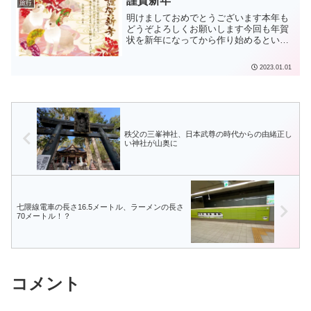
謹賀新年
旅行
明けましておめでとうございます本年も
どうぞよろしくお願いします今回も年賀
状を新年になってから作り始めるとい
う、旧いしきたりに倣っています。ご容
赦のほど。年末年始は、息子と地下鉄お
2023.01.01
出かけモードです。降りる駅が事前にわ
からないので１日乗車券です...
秩父の三峯神社、日本武尊の時代からの由緒正し
い神社が山奥に
七隈線電車の長さ16.5メートル、ラーメンの長さ
70メートル！？
コメント