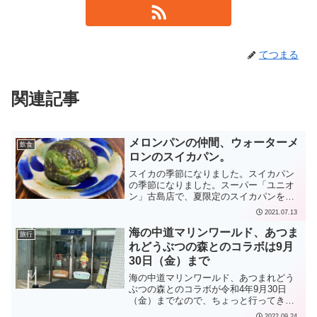
てつまる
関連記事
メロンパンの仲間、ウォーターメ
飲食
ロンのスイカパン。
スイカの季節になりました。スイカパン
の季節になりました。スーパー「ユニオ
ン」古島店で、夏限定のスイカパンを売
っていました。今回のスイカパンは、中
2021.07.13
身が黄色でした。甘くて美味しい！
海の中道マリンワールド、あつま
旅行
れどうぶつの森とのコラボは9月
30日（金）まで
海の中道マリンワールド、あつまれどう
ぶつの森とのコラボが令和4年9月30日
（金）までなので、ちょっと行ってきま
した。
2022.09.24