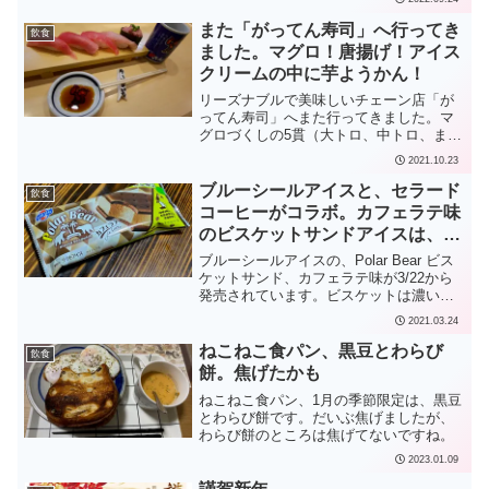
また「がってん寿司」へ行ってき
飲食
ました。マグロ！唐揚げ！アイス
クリームの中に芋ようかん！
リーズナブルで美味しいチェーン店「が
ってん寿司」へまた行ってきました。マ
グロづくしの5貫（大トロ、中トロ、まぐ
ろ、トロびんちょう、上ネギトロ巻）。
2021.10.23
タレ漬け油揚げとご飯4貫分の上に刺身の
切れ端がたんまり乗った「宝船」。カレ
ブルーシールアイスと、セラード
飲食
イの唐揚げ。皮と身は...
コーヒーがコラボ。カフェラテ味
のビスケットサンドアイスは、香
料を使わず本物のコーヒーで味付
ブルーシールアイスの、Polar Bear ビス
け。
ケットサンド、カフェラテ味が3/22から
発売されています。ビスケットは濃い茶
色のカカオビスケット。コーヒーアイス
2021.03.24
は香料を使わずに！エチオピア産とベト
ナム産のコーヒーを使用。セラードコー
ねこねこ食パン、黒豆とわらび
飲食
ヒーさん...
餅。焦げたかも
ねこねこ食パン、1月の季節限定は、黒豆
とわらび餅です。だいぶ焦げましたが、
わらび餅のところは焦げてないですね。
2023.01.09