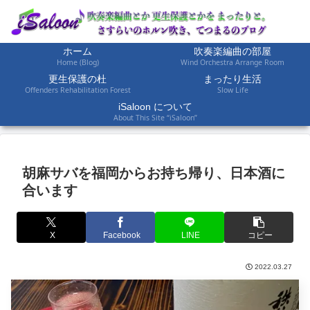
ホーム
吹奏楽編曲の部屋
Home (Blog)
Wind Orchestra Arrange Room
更生保護の杜
まったり生活
Offenders Rehabilitation Forest
Slow Life
iSaloon について
About This Site “iSaloon”
胡麻サバを福岡からお持ち帰り、日本酒に
合います
X
Facebook
LINE
コピー
2022.03.27