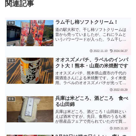
関連記事
ラム干し柿ソフトクリーム！
飲食
道の駅大和で、干し柿ソフトクリームは
昔から売っていましたが、これにラムと
いうパワーワードが入った、ラム干し柿
ソフトクリームも売っていました。「ア
ルコールを含みます、お子様には食べさ
2022.11.10
2024.04.27
せないでネ」と言いつつ、「車の運転は
大丈夫だよ」などと、道の...
オオスズメバチ、ラベルのインパ
飲食
クト大！熊本・山鹿の米焼酎です
オオスズメバチ、熊本県山鹿市の千代の
園酒造さんによる米焼酎です。タイ米使
用。ラベルのオオスズメバチが光ってい
てインパクト大！味は円やかです。
2022.03.29
兵庫は米どころ、酒どころ 食べ
飲食
る山田錦
兵庫は米どころ、酒どころ！山田錦とい
えば酒米ですが、先日、食用のうるち米
が県産品フェアで売られていたので買っ
てきました。米粒は小さく見えましたが
2025.11.10
大きいらしいです。白いところが大きい
のが特徴っぽいです。炊飯すると味はと