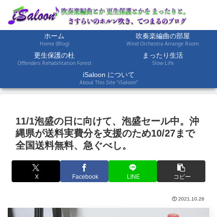
ホーム
吹奏楽編曲の部屋
Home (Blog)
Wind Orchestra Arrange Room
更生保護の杜
まったり生活
Offenders Rehabilitation Forest
Slow Life
iSaloon について
About This Site “iSaloon”
11/1泡盛の日に向けて、泡盛セール中。沖
縄県が送料実費分を支援のため10/27まで
全国送料無料、急ぐべし。
X
Facebook
LINE
コピー
2021.10.26