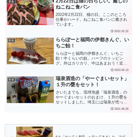
2月22日は猫の日らしい。癒しの
飲食
ても良いですが、表面がつ...
ねこねこ食パン
2022年2月22日、猫の日。ここのところ
仕事がハード。ねこねこ食パンに癒され
ています。
2022.02.22
ららぽーと福岡の伊都きんぐ、い
飲食
ちご飴！
ららぽーと福岡の伊都きんぐ、いちご
飴！中くらいの奴。ハーフのトッピン
グ。外はカリカリ、中はあまおう！近く
のハニー珈琲本店で豆を買ったサービス
2023.05.13
ドリンクとともに。
瑞泉酒造の「やーぐまいセット」
飲食
１升の甕をセット！
さいたまでも、琉球泡盛「瑞泉酒造」の
やーぐまいセットのおまけ、１升の甕を
セットしました。埼玉には瑞泉が売って
いなかったので、泡盛「まさひろ」30度
2021.08.29
の紙パックを入れておきました。ちびち
び飲みたいと思います。
また「がってん寿司」へ行ってきました。マグ