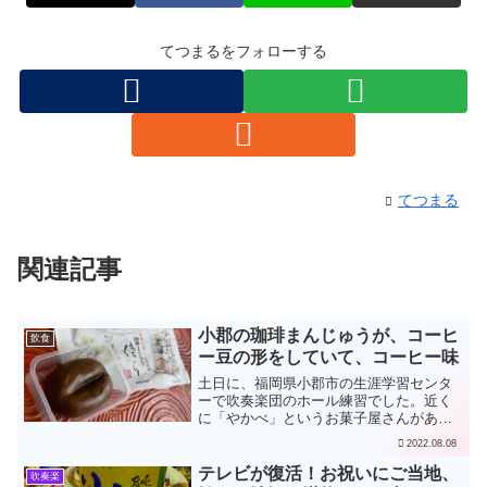
てつまるをフォローする
てつまる
関連記事
小郡の珈琲まんじゅうが、コーヒ
飲食
ー豆の形をしていて、コーヒー味
土日に、福岡県小郡市の生涯学習センタ
ーで吹奏楽団のホール練習でした。近く
に「やかべ」というお菓子屋さんがあ
り、珈琲まんじゅう「傍ら」の幟が立っ
2022.08.08
ていました。面白そうなので買っていた
だきました。生地にも餡にもコーヒーが
テレビが復活！お祝いにご当地、
吹奏楽