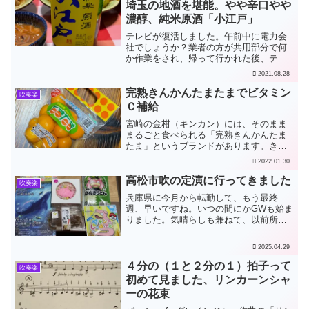
入っています。なかなか美味...
埼玉の地酒を堪能。やや辛口やや
濃醇、純米原酒「小江戸」
テレビが復活しました。午前中に電力会
社でしょうか？業者の方が共用部分で何
か作業をされ、帰って行かれた後、テレ
ビの電波が通るようになったので、テレ
2021.08.28
ビの地域チャンネル設定を再設定してバ
ッチリ映るようになりました。テレ玉と
完熟きんかんたまたまでビタミン
吹奏楽
いう地域密着系のテレビ局...
Ｃ補給
宮崎の金柑（キンカン）には、そのまま
まるごと食べられる「完熟きんかんたま
たま」というブランドがあります。きん
かんたまたま、略してごらんよ、言えな
2022.01.30
くない？ とも歌われています。最高級
のは「完熟きんかんたまたまエクセレン
高松市吹の定演に行ってきました
吹奏楽
ト」というのがありますが...
兵庫県に今月から転勤して、もう最終
週、早いですね。いつの間にかGWも始ま
りました。気晴らしも兼ねて、以前所属
していました高松市民吹奏楽団の定期演
奏会を久々に聴いてきました。オリジナ
2025.04.29
ルも良かったし、アニメ特集もノリが良
くて楽しかったです。香川...
４分の（１と２分の１）拍子って
吹奏楽
初めて見ました、リンカーンシャ
ーの花束