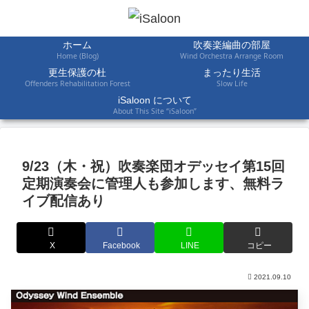
ホーム
吹奏楽編曲の部屋
Home (Blog)
Wind Orchestra Arrange Room
更生保護の杜
まったり生活
Offenders Rehabilitation Forest
Slow Life
iSaloon について
About This Site “iSaloon”
9/23（木・祝）吹奏楽団オデッセイ第15回
定期演奏会に管理人も参加します、無料ラ
イブ配信あり
X
Facebook
LINE
コピー
2021.09.10