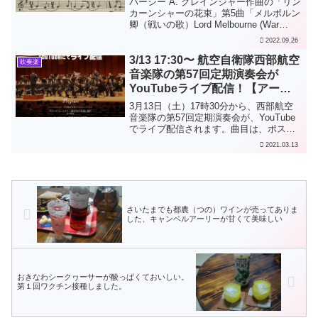
パーシー A. グレインジャー作曲の「リン
カーンシャーの花束」第5曲「メルボルン
卿（戦いの歌）Lord Melbourne (War
Song)」です。（F. フェネル校訂版、4th
2022.09.26
Hornパート譜の一部分）冒頭の拍子なし
（Free ti...
3/13 17:30〜 航空自衛隊西部航空
吹奏楽
音楽隊の第57回定期演奏会が
YouTubeライブ配信！【アーカ
イブあり】
3月13日（土）17時30分から、西部航空
音楽隊の第57回定期演奏会が、YouTube
でライブ配信されます。曲目は、ポスタ
ーにあるとおりで予定されています。ア
2021.03.13
ーカイブが残っていて、後からでも聴け
ますね。素晴らしい！
さいたまでも都農（つの）ワインが売ってありま
した、キャンベルアーリーが甘くて美味しい
おきなわシークヮーサーが酸っぱくておいしい。
第１回ワクチン接種しました。