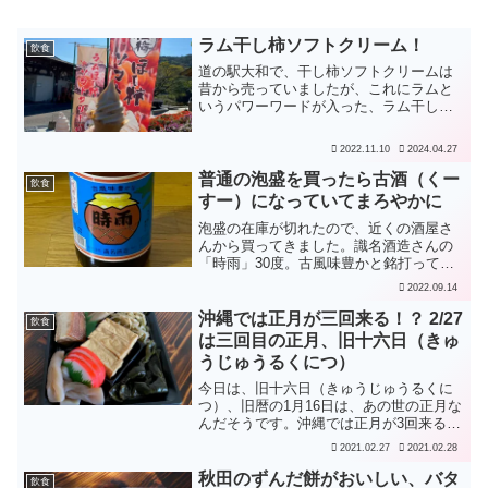
ラム干し柿ソフトクリーム！
飲食
道の駅大和で、干し柿ソフトクリームは
昔から売っていましたが、これにラムと
いうパワーワードが入った、ラム干し柿
ソフトクリームも売っていました。「ア
ルコールを含みます、お子様には食べさ
2022.11.10
2024.04.27
せないでネ」と言いつつ、「車の運転は
大丈夫だよ」などと、道の...
普通の泡盛を買ったら古酒（くー
飲食
すー）になっていてまろやかに
泡盛の在庫が切れたので、近くの酒屋さ
んから買ってきました。識名酒造さんの
「時雨」30度。古風味豊かと銘打ってあ
りました。そうしたら、本当に古風味豊
2022.09.14
かでまろやかでした。古風味というよ
り、本当に古いもので、古酒（くーす
沖縄では正月が三回来る！？ 2/27
飲食
ー）と化していました。20...
は三回目の正月、旧十六日（きゅ
うじゅうるくにつ）
今日は、旧十六日（きゅうじゅうるくに
つ）、旧暦の1月16日は、あの世の正月な
んだそうです。沖縄では正月が3回来るん
だそうで、1月1日、旧暦の1月1日（中国
2021.02.27
2021.02.28
での「春節」）と、あの世の正月である
旧十六日。ということで、オードブルの
秋田のずんだ餅がおいしい、バタ
飲食