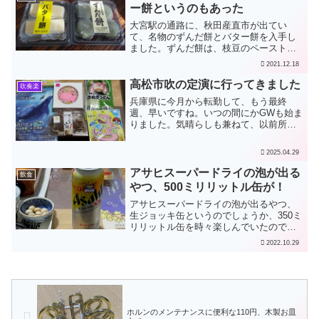
「お供えセット...
ー餅というのもあった
大宮駅の通路に、秋田産直市が出てい
て、名物のずんだ餅とバター餅を入手し
ました。ずんだ餅は、枝豆のペースト
（ずんだ）入りのお餅です。うん、定番
2021.12.18
のおいしさ。中は白あんでした。バター
餅というのは初めて知りました。テレビ
高松市吹の定演に行ってきました
吹奏楽
でも出て話題になったそうです...
兵庫県に今月から転勤して、もう最終
週、早いですね。いつの間にかGWも始ま
りました。気晴らしも兼ねて、以前所属
していました高松市民吹奏楽団の定期演
奏会を久々に聴いてきました。オリジナ
2025.04.29
ルも良かったし、アニメ特集もノリが良
くて楽しかったです。香川...
アサヒスーパードライの泡が出る
飲食
やつ、500ミリリットル缶が！
アサヒスーパードライの泡が出るやつ、
生ジョッキ缶というのでしょうか、350ミ
リリットル缶を時々楽しんでいたのです
が、最近、500ミリリットル缶（ロング
2022.10.29
缶）が出たようです。やっぱりビールに
は泡ですよね。
ホルンのメンテナンスに便利な110円、木製お皿