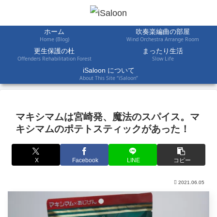
ホーム
吹奏楽編曲の部屋
Home (Blog)
Wind Orchestra Arrange Room
更生保護の杜
まったり生活
Offenders Rehabilitation Forest
Slow Life
iSaloon について
About This Site “iSaloon”
マキシマムは宮崎発、魔法のスパイス。マ
キシマムのポテトスティックがあった！
X
Facebook
LINE
コピー
2021.06.05