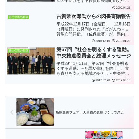
帰の手助けをする佐賀市長瀬町の更生保
護施設「佐賀県恒産会」（古賀常次郎理
2009.04.23
事長）の新築落成式が4月22日、佐賀市の
ホテルニューオータニ佐賀であり、古川
古賀常次郎氏からの図書寄贈報告
更生保護の動画
康知事...
平成22年12月17日（金曜日） 12月13日
（月曜日）に発刊された『どがんね－古
賀常次郎詳伝』（佐保圭著）が、県内の
小学校、中学校、高校に寄贈されること
2010.12.16
2012.01.29
になりました。この本に描かれている古
賀常­次郎さんは、私財を投じた更生保護
第67回〝社会を明るくする運動〟
更生保護の動画
活動に長年取...
中央推進委員会と総理メッセージ
平成29年1月31日、第67回〝社会を明る
くする運動〟～犯罪や非行を防止し、立
ち直りを支える地域のチカラ～中央推進
委員会会議が開催されました。〔法務
2017.02.28
2017.08.18
省〕会議で決定された実施要綱及び中央
実施行事（PDF）〔法務省〕はリンク先
のとおりです。平成...
糸島真鯛フェア！天然物の真鯛づくしで満足