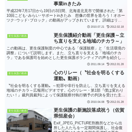
事業inきたみ
平成22年7月17日から19日の3日間、北海道北見市で開催された「第
10回こども･みらい･サポートinきたみ 想像の世界を造ろう！オホー
ツク･ウッド･ブロック」の動画がアップされています。詳細はリン
ク先を参照してください。 平成22年度こど...
2010.07.21
2012.02.18
更生保護紹介動画「更生保護～立
更生保護の動画
ち直りを支える地域のチカラ～」
この動画は、更生保護制度の中心である「保護観察」と「生活環境の
調整」について説明します。また、立ち直りを支える「地域のチカ
ラ」である保護司を始めとした更生保護ボ­ランティアの声を紹介しま
す。 更生保護紹介動画「更生保護～立ち直りを支える地域...
2011.09.14
2012.01.28
心のリレー（〝社会を明るくする
更生保護の動画
運動〟動画）
〝社会を明るくする運動〟～犯罪や非行を防止し、立ち直りを支える
地域のチカラ～広報用ビデオです。心のリレー・第1部『僕は変わり
たい！』裁判員裁判によって保護観察付執行猶予の判決を受けた主人
公は、仕事を探してもなかなか見つからず、ようやく新聞販...
2010.04.08
2012.01.28
更生保護の新施設落成祝う（佐賀
更生保護の動画
県恒産会）
Exif_JPEG_PICTURE刑務所などから出
所した人たちを一定期間保護し、社会復