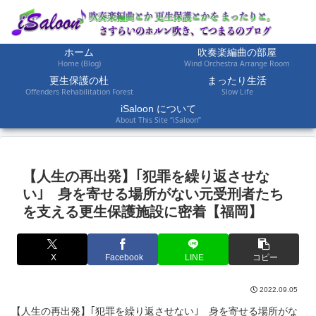
ホーム
吹奏楽編曲の部屋
Home (Blog)
Wind Orchestra Arrange Room
更生保護の杜
まったり生活
Offenders Rehabilitation Forest
Slow Life
iSaloon について
About This Site “iSaloon”
【人生の再出発】｢犯罪を繰り返させな
い｣ 身を寄せる場所がない元受刑者たち
を支える更生保護施設に密着【福岡】
X
Facebook
LINE
コピー
2022.09.05
【人生の再出発】｢犯罪を繰り返させない｣ 身を寄せる場所がな