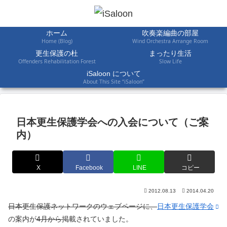
ホーム
吹奏楽編曲の部屋
Home (Blog)
Wind Orchestra Arrange Room
更生保護の杜
まったり生活
Offenders Rehabilitation Forest
Slow Life
iSaloon について
About This Site “iSaloon”
日本更生保護学会への入会について（ご案
内）
X
Facebook
LINE
コピー
2012.08.13
2014.04.20
日本更生保護ネットワークのウェブページに、
日本更生保護学会
の案内が
4月から
掲載されていました。