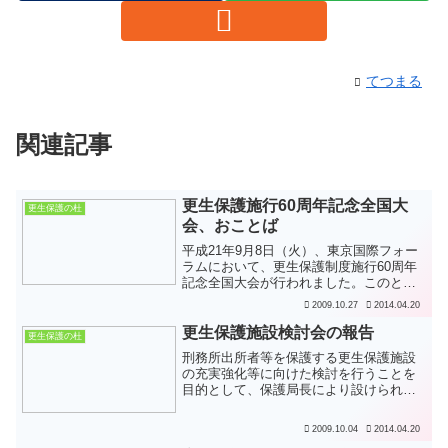
てつまる
関連記事
更生保護施行60周年記念全国大
更生保護の杜
会、おことば
平成21年9月8日（火）、東京国際フォー
ラムにおいて、更生保護制度施行60周年
記念全国大会が行われました。このとき
の、天皇陛下のおことばが宮内庁サイト
2009.10.27
2014.04.20
に掲載されています。 更生保護制度施行
60周年記念全国大会における天皇陛下の
更生保護施設検討会の報告
更生保護の杜
おことば〔宮内...
刑務所出所者等を保護する更生保護施設
の充実強化等に向けた検討を行うことを
目的として、保護局長により設けられた
更生保護施設検討会から、8月24日付けで
同局長に対し報告がなされています。 更
2009.10.04
2014.04.20
生保護施設検討会報告について