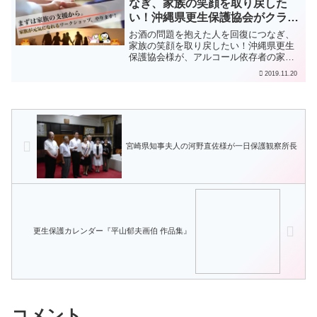
なぎ、家族の笑顔を取り戻した
い！沖縄県更生保護協会がクラウ
ドファンディングに初挑戦
お酒の問題を抱えた人を回復につなぎ、
家族の笑顔を取り戻したい！沖縄県更生
保護協会様が、アルコール依存者の家族
向け支援プログラム「クラフト」の普及
2019.11.20
促進のワークショップを開催するため、
クラウドファンディングに挑戦します。
11月21日（木）午前8...
宮崎県知事夫人の河野直佐様が一日保護観察所長
更生保護カレンダー『平山郁夫画伯 作品集』
コメント