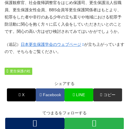
保護観察官、社会復帰調整官をはじめ保護司、更生保護法人役職
員、更生保護女性会員、BBS会員等更生保護関係者はもとより、
犯罪をした者や非行のある少年の立ち直りや地域における犯罪予
防活動に関心を抱く方々に広く入会をしていただきたいとのこと
です。関心の高い方はぜひ検討されてみてはいかがでしょうか。
（追記）
日本更生保護学会のウェブページ
が立ち上がっています
ので、そちらをご覧ください。
更生保護の杜
シェアする
X
Facebook
LINE
コピー
てつまるをフォローする