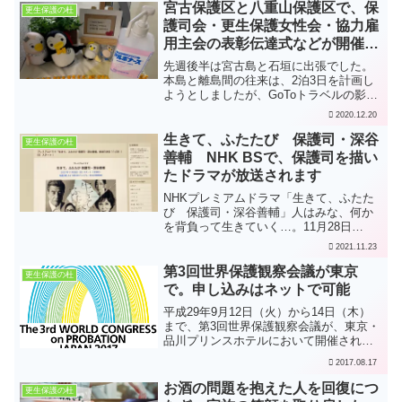
（H21.8.24 報道発...
宮古保護区と八重山保護区で、保
更生保護の杜
護司会・更生保護女性会・協力雇
用主会の表彰伝達式などが開催さ
れました
先週後半は宮古島と石垣に出張でした。
本島と離島間の往来は、2泊3日を計画し
ようとしましたが、GoToトラベルの影響
があったのか？宮古島から石垣への航空
2020.12.20
便が満席でとれず。日帰りと1泊2日とな
りました。いずれにしても必要最小限と
生きて、ふたたび 保護司・深谷
更生保護の杜
いうことで。本年...
善輔 NHK BSで、保護司を描い
たドラマが放送されます
NHKプレミアムドラマ「生きて、ふたた
び 保護司・深谷善輔」人はみな、何か
を背負って生きていく…。11月28日
（日）からNHK BSプレミアム・BS 4K
2021.11.23
同時放送で、保護司を描いたドラマが全
８回で放送されます。法務省保護局が取
第3回世界保護観察会議が東京
更生保護の杜
材協力に応じ...
で。申し込みはネットで可能
平成29年9月12日（火）から14日（木）
まで、第3回世界保護観察会議が、東京・
品川プリンスホテルにおいて開催されま
す。世界保護観察会議は、犯罪者の社会
2017.08.17
内処遇の発展とこの分野における国際ネ
ットワークの拡大を目的として、世界各
お酒の問題を抱えた人を回復につ
更生保護の杜
国における実務・...