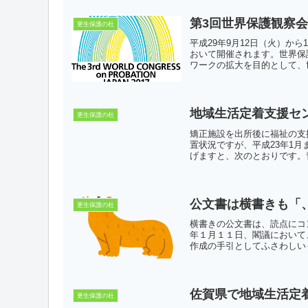
第3回世界保護観察
更生保護の杜
平成29年9月12日（火）か
おいて開催されます。世界保
ワークの拡大を目的として、世
地域生活定着支援セン
更生保護の杜
矯正施設を出所後に福祉の支
置状況ですが、平成23年1
げますと、次のとおりです。青
公文書は横書きも「
更生保護の杜
横書きの公文書は、読点にコ
年１月１１日、閣議において
作成の手引としてふさわしいも
佐賀県で地域生活定
更生保護の杜