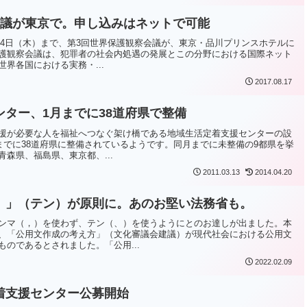
会議が東京で。申し込みはネットで可能
ら14日（木）まで、第3回世界保護観察会議が、東京・品川プリンスホテルに
護観察会議は、犯罪者の社会内処遇の発展とこの分野における国際ネット
界各国における実務・...
2017.08.17
ター、1月までに38道府県で整備
援が必要な人を福祉へつなぐ架け橋である地域生活定着支援センターの設
月までに38道府県に整備されているようです。同月までに未整備の9都県を挙
森県、福島県、東京都、...
2011.03.13
2014.04.20
、」（テン）が原則に。あのお堅い法務省も。
ンマ（，）を使わず、テン（、）を使うようにとのお達しが出ました。本
、「公用文作成の考え方」（文化審議会建議）が現代社会における公用文
のであるとされました。「公用...
2022.02.09
着支援センター公募開始