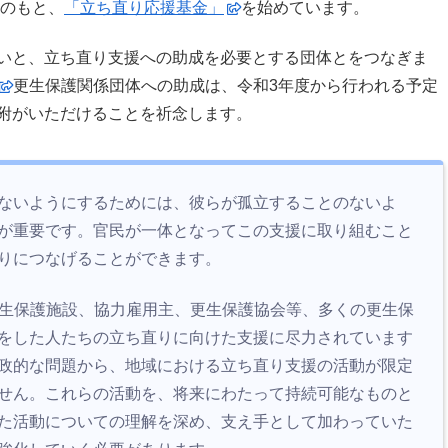
督のもと、
「立ち直り応援基金」
を始めています。
いと、立ち直り支援への助成を必要とする団体とをつなぎま
更生保護関係団体への助成は、令和3年度から行われる予定
附がいただけることを祈念します。
ないようにするためには、彼らが孤立することのないよ
が重要です。官民が一体となってこの支援に取り組むこと
りにつなげることができます。
更生保護施設、協力雇用主、更生保護協会等、多くの更生保
をした人たちの立ち直りに向けた支援に尽力されています
政的な問題から、地域における立ち直り支援の活動が限定
せん。これらの活動を、将来にわたって持続可能なものと
た活動についての理解を深め、支え手として加わっていた