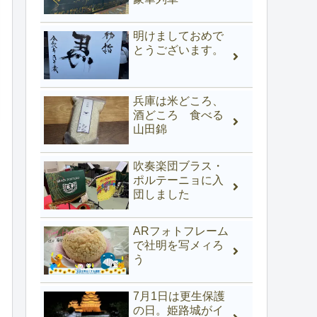
明けましておめで
とうございます。
兵庫は米どころ、
酒どころ 食べる
山田錦
吹奏楽団ブラス・
ポルテーニョに入
団しました
ARフォトフレーム
で社明を写メィろ
う
7月1日は更生保護
の日。姫路城がイ