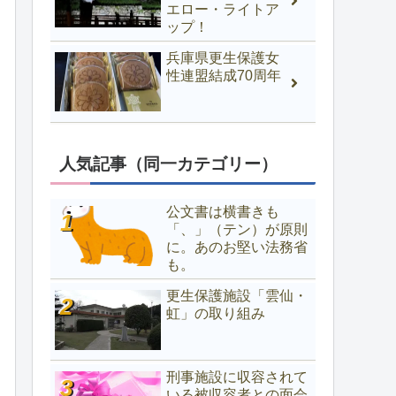
エロー・ライトア
ップ！
兵庫県更生保護女
性連盟結成70周年
人気記事（同一カテゴリー）
公文書は横書きも
「、」（テン）が原則
に。あのお堅い法務省
も。
更生保護施設「雲仙・
虹」の取り組み
刑事施設に収容されて
いる被収容者との面会