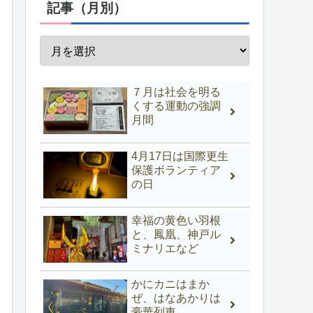
記事（月別）
７月は社会を明る
くする運動の強調
月間
4月17日は国際更生
保護ボランティア
の日
幸福の黄色い羽根
と、鳳凰、神戸ル
ミナリエなど
かにカニはまか
ぜ、はなあかりは
豪華列車