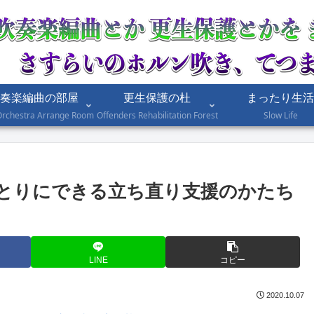
奏楽編曲の部屋
更生保護の杜
まったり生活
Orchestra Arrange Room
Offenders Rehabilitation Forest
Slow Life
ひとりにできる立ち直り支援のかたち
LINE
コピー
2020.10.07