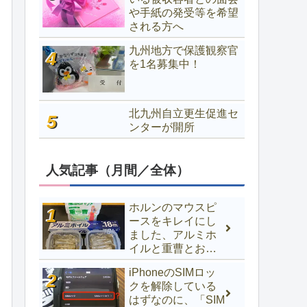
や手紙の発受等を希望
される方へ
九州地方で保護観察官
を1名募集中！
北九州自立更生促進セ
ンターが開所
人気記事（月間／全体）
ホルンのマウスピ
ースをキレイにし
ました、アルミホ
イルと重曹とお湯
でOK
iPhoneのSIMロッ
クを解除している
はずなのに、「SIM