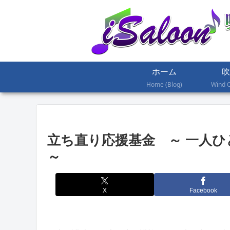
ホーム
吹
Home (Blog)
Wind 
立ち直り応援基金 ～ 一人
～
X
Facebook