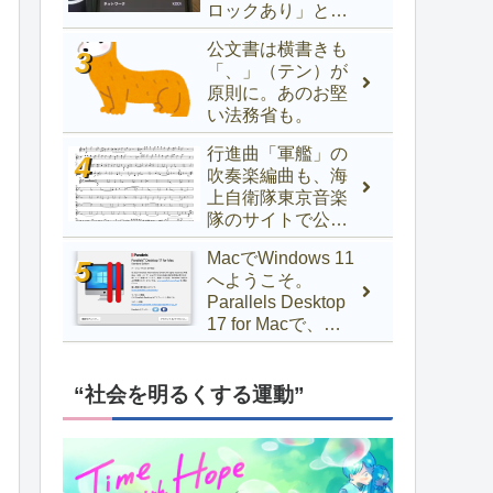
ロックあり」と表
示されるときの対
公文書は横書きも
処法
「、」（テン）が
原則に。あのお堅
い法務省も。
行進曲「軍艦」の
吹奏楽編曲も、海
上自衛隊東京音楽
隊のサイトで公開
中！
MacでWindows 11
へようこそ。
Parallels Desktop
17 for Macで、
Windows 10以前か
らアップグレード
するには
“社会を明るくする運動”