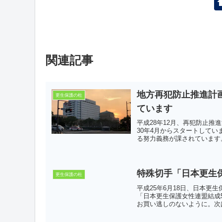
関連記事
地方再犯防止推進計
更生保護の杜
ています
平成28年12月、再犯防止推
30年4月からスタートして
る努力義務が課されています。
特殊切手「日本更生
更生保護の杜
平成25年6月18日、日本更
「日本更生保護女性連盟結成
お買い逃しのないように。次は