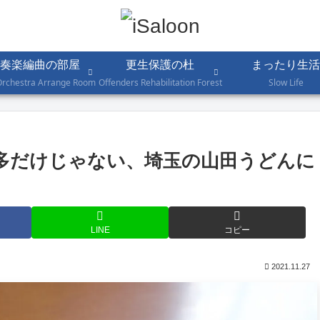
奏楽編曲の部屋
更生保護の杜
まったり生活
Orchestra Arrange Room
Offenders Rehabilitation Forest
Slow Life
多だけじゃない、埼玉の山田うどんに
LINE
コピー
2021.11.27