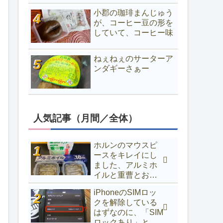
小郡の珈琲まんじゅう
が、コーヒー豆の形を
していて、コーヒー味
ねぇねぇのサーターア
ンダギーさぁー
人気記事（月間／全体）
ホルンのマウスピ
ースをキレイにし
ました、アルミホ
イルと重曹とお湯
でOK
iPhoneのSIMロッ
クを解除している
はずなのに、「SIM
ロックあり」と表