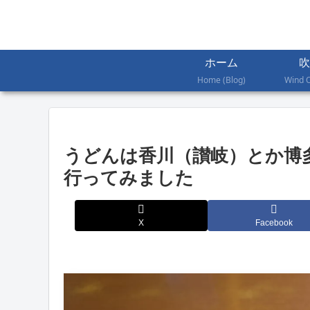
ホーム
吹
Home (Blog)
Wind 
うどんは香川（讃岐）とか博
行ってみました
X
Facebook