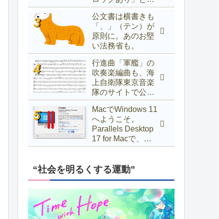
示されるときの対
公文書は横書きも
処法
「、」（テン）が
原則に。あのお堅
い法務省も。
行進曲「軍艦」の
吹奏楽編曲も、海
上自衛隊東京音楽
隊のサイトで公開
中！
MacでWindows 11
へようこそ。
Parallels Desktop
17 for Macで、
Windows 10以前か
らアップグレード
するには
“社会を明るくする運動”