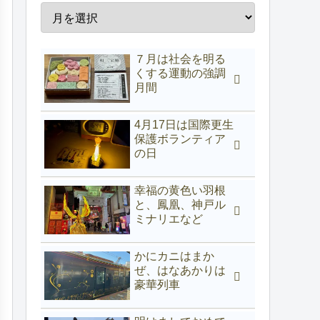
７月は社会を明る
くする運動の強調
月間
4月17日は国際更生
保護ボランティア
の日
幸福の黄色い羽根
と、鳳凰、神戸ル
ミナリエなど
かにカニはまか
ぜ、はなあかりは
豪華列車