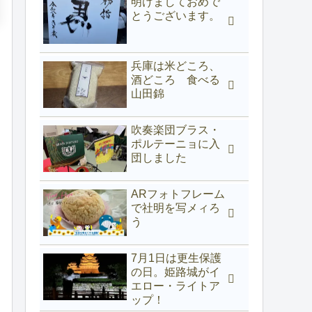
明けましておめで
とうございます。
兵庫は米どころ、
酒どころ 食べる
山田錦
吹奏楽団ブラス・
ポルテーニョに入
団しました
ARフォトフレーム
で社明を写メィろ
う
7月1日は更生保護
の日。姫路城がイ
エロー・ライトア
ップ！