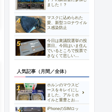
ました！？
マスクに込められた
愛、新型コロナウイル
ス感染防止
今日は衆議院選挙の投
票日。今回はいま住ん
でいるところで投票で
きなくて悲しい…
人気記事（月間／全体）
ホルンのマウスピ
ースをキレイにし
ました、アルミホ
イルと重曹とお湯
でOK
iPhoneのSIMロッ