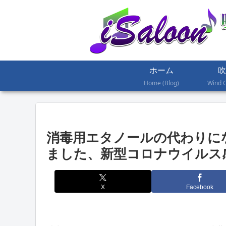
ホーム
吹
Home (Blog)
Wind 
消毒用エタノールの代わりに
ました、新型コロナウイルス
X
Facebook