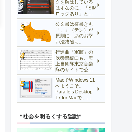
クを解除している
はずなのに、「SIM
ロックあり」と表
示されるときの対
公文書は横書きも
処法
「、」（テン）が
原則に。あのお堅
い法務省も。
行進曲「軍艦」の
吹奏楽編曲も、海
上自衛隊東京音楽
隊のサイトで公開
中！
MacでWindows 11
へようこそ。
Parallels Desktop
17 for Macで、
Windows 10以前か
らアップグレード
するには
“社会を明るくする運動”