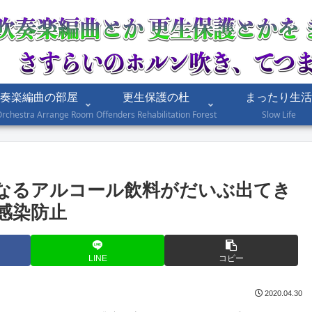
奏楽編曲の部屋
更生保護の杜
まったり生活
Orchestra Arrange Room
Offenders Rehabilitation Forest
Slow Life
なるアルコール飲料がだいぶ出てき
感染防止
LINE
コピー
2020.04.30