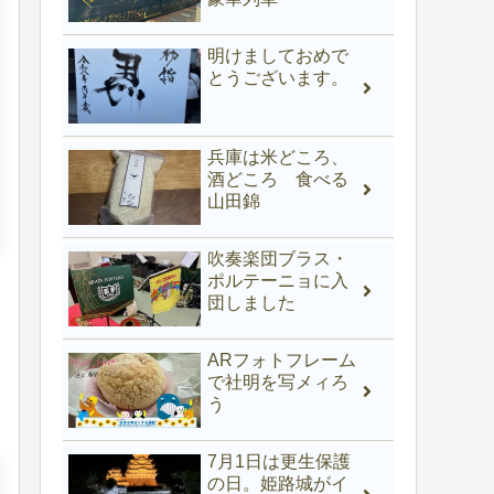
明けましておめで
とうございます。
兵庫は米どころ、
酒どころ 食べる
山田錦
吹奏楽団ブラス・
ポルテーニョに入
団しました
ARフォトフレーム
で社明を写メィろ
う
7月1日は更生保護
の日。姫路城がイ