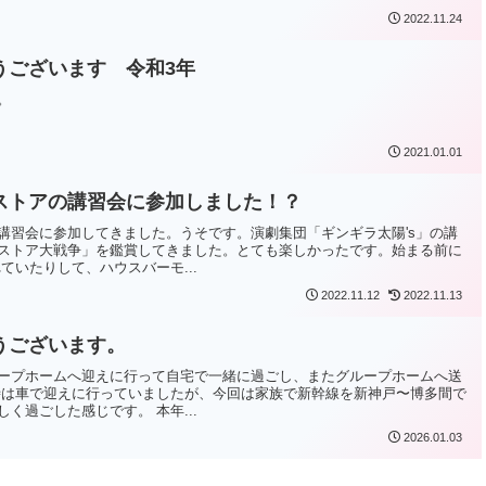
2022.11.24
うございます 令和3年
。
2021.01.01
ストアの講習会に参加しました！？
講習会に参加してきました。うそです。演劇集団「ギンギラ太陽's」の講
ストア大戦争」を鑑賞してきました。とても楽しかったです。始まる前に
ていたりして、ハウスバーモ...
2022.11.12
2022.11.13
うございます。
ープホームへ迎えに行って自宅で一緒に過ごし、またグループホームへ送
時は車で迎えに行っていましたが、今回は家族で新幹線を新神戸〜博多間で
く過ごした感じです。 本年...
2026.01.03