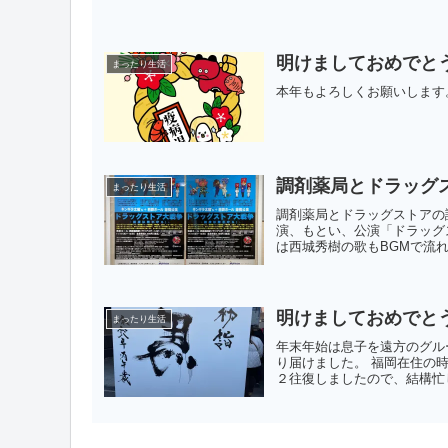
明けましておめでと
まったり生活
本年もよろしくお願いします
調剤薬局とドラッグ
まったり生活
調剤薬局とドラッグストアの
演、もとい、公演「ドラッグ
は西城秀樹の歌もBGMで流れ
明けましておめでと
まったり生活
年末年始は息子を遠方のグル
り届けました。 福岡在住の
２往復しましたので、結構忙し