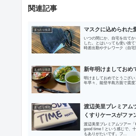
関連記事
マスクに込められた
まったり生活
いつの間にか、自宅を出てか
した。とはいっても使い捨て
時差出勤やテレワーク（自宅勤
新年明けましておめ
まったり生活
明けましておめでとうござい
年早々、能登半島方面で震度
渡辺美里プレミアムツア
まったり生活
くすりケースがファ
渡辺美里プレミアムツアー「Goo
good time ! という
もありがたいです。フ...