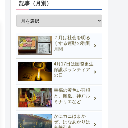
記事（月別）
７月は社会を明る
くする運動の強調
月間
4月17日は国際更生
保護ボランティア
の日
幸福の黄色い羽根
と、鳳凰、神戸ル
ミナリエなど
かにカニはまか
ぜ、はなあかりは
豪華列車