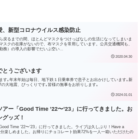
愛、新型コロナウイルス感染防止
ら戻るまでの間、ほとんどマスクをつけっぱなしの生活になってしまいま
マスクの在庫がないので、布マスクを常用しています。公共交通機関も、
務）の導入の影響でだいぶ空い...
2020.04.30
でとうございます
ます｡年末年始は毎日、地下鉄１日乗車券で息子とお出かけしています｡新
7の大地震、びっくりです｡皆様の無事をお祈りします｡
2024.01.01
ー「Good Time ’22〜’23」に行ってきました。お
ングッズ！
d Time ’22〜’23」に行ってきました。ライブは久しぶり！Have a
感じで、十分楽しめました。お帰りにチョコレート効果72%を一人一箱いただけたの