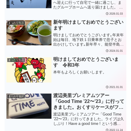
へ迎えに行って自宅で一緒に過ごし、ま
たグループホームへ送り届けました。 福
岡在住の時は車で迎えに行っていました
2026.01.03
が、今回は家族で新幹線を新神戸〜博多
間で２往復しましたので、結構忙しく過
新年明けましておめでとうござい
まったり生活
ごした感じです。 本年...
ます
明けましておめでとうございます｡年末年
始は毎日、地下鉄１日乗車券で息子とお
出かけしています｡新年早々、能登半島方
面で震度7の大地震、びっくりです｡皆様
2024.01.01
の無事をお祈りします｡
明けましておめでとうございま
まったり生活
す 令和3年
本年もよろしくお願いします。
2021.01.01
渡辺美里プレミアムツアー
まったり生活
「Good Time ’22〜’23」に行って
きました。おくすりケースがファ
ングッズ！
渡辺美里プレミアムツアー「Good Time
’22〜’23」に行ってきました。ライブは久
しぶり！Have a good time ! という感じ
で、十分楽しめました。お帰りにチョコ
2022.11.24