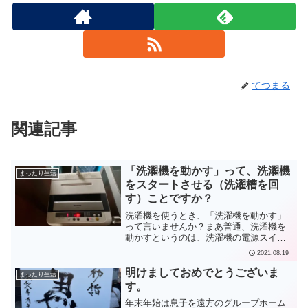
てつまる
関連記事
「洗濯機を動かす」って、洗濯機
まったり生活
をスタートさせる（洗濯槽を回
す）ことですか？
洗濯機を使うとき、「洗濯機を動かす」
って言いませんか？まあ普通、洗濯機を
動かすというのは、洗濯機の電源スイッ
チを入れて、スタートボタンを押して
2021.08.19
「洗い」の工程を始める、つまり洗濯槽
を回すことを言うのではないかと思いま
明けましておめでとうございま
まったり生活
す。我が家の洗濯機は、使う...
す。
年末年始は息子を遠方のグループホーム