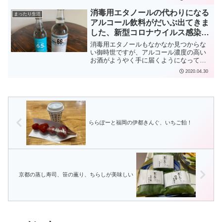
レート効果72%を一人一箱いただけたの
もありがたいです。フ...
消毒用エタノールの代わりになる
まったり生活
アルコール飲料がだいぶ出てきま
した、新型コロナウイルス感染防
止
消毒用エタノールもなかなか見つからな
い御時世ですが、アルコール濃度の高い
お酒がようやく手に届くようになってき
ました。沖縄では泡盛の醸造所がかなり
2020.04.30
がんばっていただいているようで、忠孝
酒造の泡盛「Alcohol 65% CHUKO
AWAMOR...
ららぽーと福岡の伊都きんぐ、いちご飴！
京都の蒸し寿司、笹の薫り、ちらしが美味しい