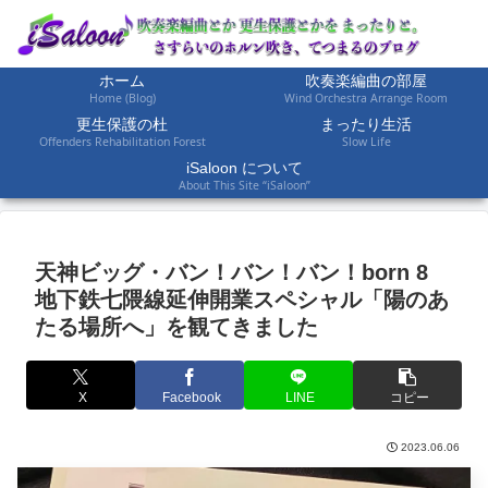
ホーム
吹奏楽編曲の部屋
Home (Blog)
Wind Orchestra Arrange Room
更生保護の杜
まったり生活
Offenders Rehabilitation Forest
Slow Life
iSaloon について
About This Site “iSaloon”
天神ビッグ・バン！バン！バン！born 8
地下鉄七隈線延伸開業スペシャル「陽のあ
たる場所へ」を観てきました
X
Facebook
LINE
コピー
2023.06.06