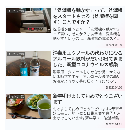
「洗濯機を動かす」って、洗濯機
まったり生活
をスタートさせる（洗濯槽を回
す）ことですか？
洗濯機を使うとき、「洗濯機を動かす」
って言いませんか？まあ普通、洗濯機を
動かすというのは、洗濯機の電源スイッ
チを入れて、スタートボタンを押して
2021.08.19
「洗い」の工程を始める、つまり洗濯槽
を回すことを言うのではないかと思いま
消毒用エタノールの代わりになる
まったり生活
す。我が家の洗濯機は、使う...
アルコール飲料がだいぶ出てきま
した、新型コロナウイルス感染防
止
消毒用エタノールもなかなか見つからな
い御時世ですが、アルコール濃度の高い
お酒がようやく手に届くようになってき
ました。沖縄では泡盛の醸造所がかなり
2020.04.30
がんばっていただいているようで、忠孝
酒造の泡盛「Alcohol 65% CHUKO
新年明けましておめでとうござい
まったり生活
AWAMOR...
ます
明けましておめでとうございます｡年末年
始は毎日、地下鉄１日乗車券で息子とお
出かけしています｡新年早々、能登半島方
面で震度7の大地震、びっくりです｡皆様
2024.01.01
の無事をお祈りします｡