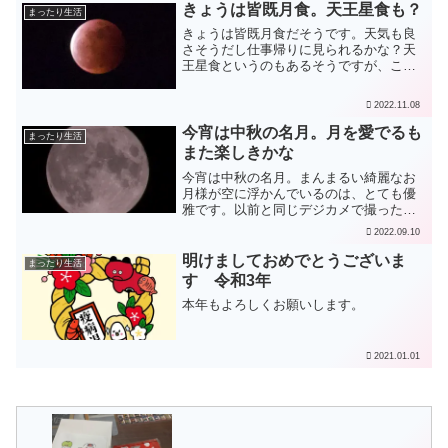
きょうは皆既月食。天王星食も？
まったり生活
きょうは皆既月食だそうです。天気も良
さそうだし仕事帰りに見られるかな？天
王星食というのもあるそうですが、これ
は肉眼で見えるのだろうか？赤い月、皆
既月食がきれいです☺️
2022.11.08
今宵は中秋の名月。月を愛でるも
まったり生活
また楽しきかな
今宵は中秋の名月。まんまるい綺麗なお
月様が空に浮かんでいるのは、とても優
雅です。以前と同じデジカメで撮ったも
のをトリミングしました。参照したサイ
2022.09.10
トが違うので、設定は以前とちょっと違
ったかも。久しぶりにマニュアルモード
明けましておめでとうございま
まったり生活
を使ったので、設定の仕方...
す 令和3年
本年もよろしくお願いします。
2021.01.01