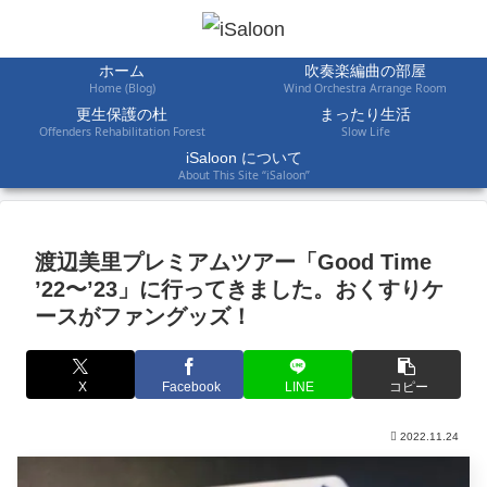
ホーム
吹奏楽編曲の部屋
Home (Blog)
Wind Orchestra Arrange Room
更生保護の杜
まったり生活
Offenders Rehabilitation Forest
Slow Life
iSaloon について
About This Site “iSaloon”
渡辺美里プレミアムツアー「Good Time
’22〜’23」に行ってきました。おくすりケ
ースがファングッズ！
X
Facebook
LINE
コピー
2022.11.24