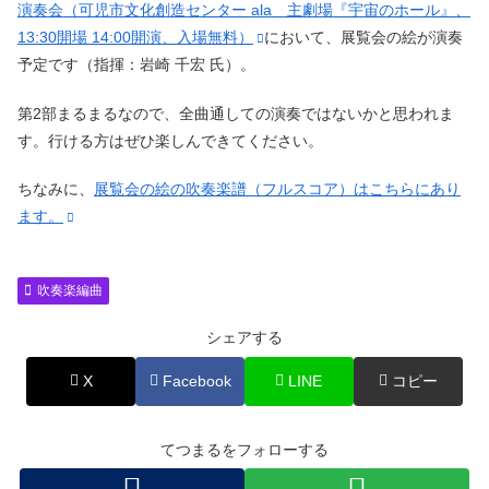
演奏会（可児市文化創造センター ala 主劇場『宇宙のホール』、
13:30開場 14:00開演、入場無料）
において、展覧会の絵が演奏
予定です（指揮：岩崎 千宏 氏）。
第2部まるまるなので、全曲通しての演奏ではないかと思われま
す。行ける方はぜひ楽しんできてください。
ちなみに、
展覧会の絵の吹奏楽譜（フルスコア）はこちらにあり
ます。
吹奏楽編曲
シェアする
X
Facebook
LINE
コピー
てつまるをフォローする