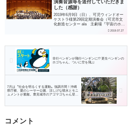
演奏音源等を送付していただきま
した（感謝）
2019年6月9日（日）、可児ウィンドオー
ケストラ様第29回定期演奏会（可児市文
化創造センター ala 主劇場『宇宙のホー
ル』、13:30開場 14:00開演、入場無料）
2019.07.27
において、展覧会の絵が第2部で演奏され
ました（指揮：岩崎 千宏 氏）。...
非行ペンギンが飛行ペンギンに!? 更生ペンギンの
ホゴちゃん、ついに空を飛ぶ
7月は〝社会を明るくする運動〟強調月間！沖縄
県庁横、愛のシーサー公園、涼しげな噴水とモニ
ュメントが素敵。豊見城市のアゴマゴちゃん登
場！
コメント