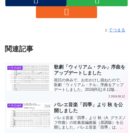
てつまる
関連記事
歌劇「ウィリアム・テル」序曲を
吹奏楽編曲
アップデートしました
祝日の休みで、お出かけし損ねたので、
歌劇「ウィリアム・テル」序曲をアップ
デートしました。2019(R元).8.12版
（v6）フルスコアの拍子番号を大きくし
2019.08.12
た。「夜明け」2小節目以降、テナー・サ
クソフォーンに、バス・クラリネットの
バレエ音楽「四季」より 秋 を公
吹奏楽編曲
高音ソロ代奏...
開しました
バレエ音楽「四季」より 秋（A. グラズノ
フ作曲）の吹奏楽編曲版（原調版）を公
開しました。バレエ音楽「四季」は、ク
ラシックバレエの付随音楽として書かれ