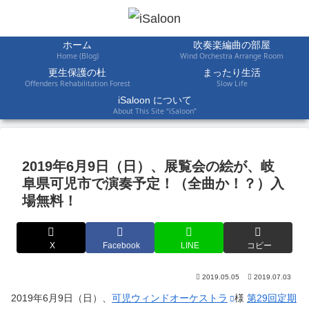
ホーム
吹奏楽編曲の部屋
Home (Blog)
Wind Orchestra Arrange Room
更生保護の杜
まったり生活
Offenders Rehabilitation Forest
Slow Life
iSaloon について
About This Site “iSaloon”
2019年6月9日（日）、展覧会の絵が、岐
阜県可児市で演奏予定！（全曲か！？）入
場無料！
X
Facebook
LINE
コピー
2019.05.05
2019.07.03
2019年6月9日（日）、
可児ウィンドオーケストラ
様
第29回定期