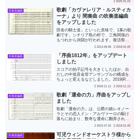
2025.01.03
1900年に初演された1幕4場の曲で、ロシ
アの四季折々を絵画のように風景描写し
歌劇「カヴァレリア・ルスティカ
吹奏楽編曲
ていきます。...
ーナ」より 間奏曲 の吹奏楽編曲
をアップしました
田舎の騎士道」といった意味で、1幕の歌
劇です。シチリア島の村で、三角関係の
もつれから決闘が行われます。復活祭の
日の朝、青年が以前の恋人に誘われてい
2013.09.08
2019.01.05
ちゃつくのに嫉妬して、青年の恋人が、
ちょうど通りかかった以前の恋人の旦那
「序曲1812年」をアップデート
吹奏楽編曲
に、事の次第を話します...
しました
スコアの拍子記号を大きくしたほか、出
だしの中低音金管アンサンブルの構成を
ちょっと変えるなどしました。2019(R
元).11.11版（v4）フルスコアの拍子記号
2019.11.11
2019.11.13
を大きくした。1〜23小節目、ユーフォニ
アムの音をトロンボーン3に移し、ホルン
歌劇「運命の力」序曲をアップし
吹奏楽編曲
1の...
ました
歌劇「運命の力」は、公爵の娘レオノー
ラとその恋人ドン・アルヴァーロの駆け
落ちに始まり、数奇な運命に翻弄されて
登場人物の様々な苦難と死が重なってい
2015.07.02
2019.01.05
く悲劇です。主な登場人物全員が死亡す
るほかセンセーショナルな台詞を含んだ
可児ウィンドオーケストラ様から
吹奏楽編曲
原典版はロシアで初演され...