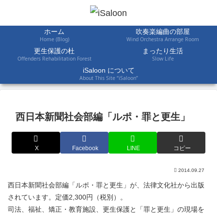
ホーム
吹奏楽編曲の部屋
Home (Blog)
Wind Orchestra Arrange Room
更生保護の杜
まったり生活
Offenders Rehabilitation Forest
Slow Life
iSaloon について
About This Site “iSaloon”
西日本新聞社会部編「ルポ・罪と更生」
X
Facebook
LINE
コピー
2014.09.27
西日本新聞社会部編「ルポ・罪と更生」が、法律文化社から出版
されています。定価2,300円（税別）。
司法、福祉、矯正・教育施設、更生保護と「罪と更生」の現場を