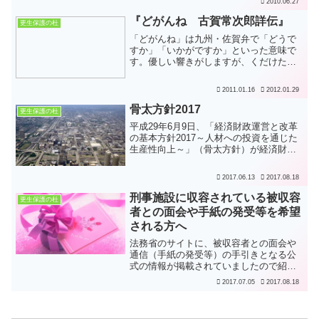
2010.06.27
にバトンをつなぐ同施設は平成21年4月か
ら運営開始され、当初の名称は「虹」で
『どがんね 古賀常次郎詳伝』
更生保護の杜
したが、地元の地名を...
「どがんね」は九州・佐賀弁で「どうで
すか」「いかがですか」といった意味で
す。優しい響きがしますが、くだけた感
じもするので、「どうね」「どうよ」の
語感の方が近いでしょうか。福岡方面で
2011.01.16
2012.01.29
は「どげんね」、南の方へ行くと「どぎ
ゃんね」となります。佐賀...
骨太方針2017
更生保護の杜
平成29年6月9日、「経済財政運営と改革
の基本方針2017～人材への投資を通じた
生産性向上～」（骨太方針）が経済財政
諮問会議での答申を経て、閣議決定され
ました。このうち更生保護に関係する記
2017.06.13
2017.08.18
述は、「第2章 成長と分配の好循環の拡
大と中長期の発...
刑事施設に収容されている被収容
更生保護の杜
者との面会や手紙の発受等を希望
される方へ
法務省のサイトに、被収容者との面会や
通信（手紙の発受等）の手引きとなる公
式の情報が掲載されていましたので紹介
します。法務省矯正局のページで、一番
2017.07.05
2017.08.18
下の「その他 お知らせ」のコーナーにリ
ンクがあり、そこからもたどり着けま
す。あるいは、刑事政策の...