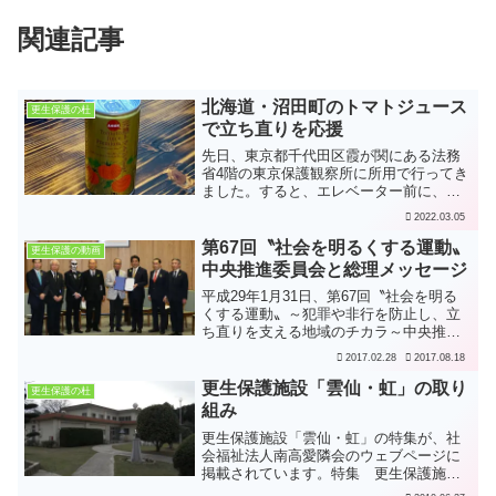
関連記事
北海道・沼田町のトマトジュース
更生保護の杜
で立ち直りを応援
先日、東京都千代田区霞が関にある法務
省4階の東京保護観察所に所用で行ってき
ました。すると、エレベーター前に、更
生ペンギンのホゴちゃん、サラちゃんが
2022.03.05
描かれた「立ち直り応援基金」の寄付型
自動販売機が。北海道・沼田町にある沼
第67回〝社会を明るくする運動〟
更生保護の動画
田町就業支援センターで...
中央推進委員会と総理メッセージ
平成29年1月31日、第67回〝社会を明る
くする運動〟～犯罪や非行を防止し、立
ち直りを支える地域のチカラ～中央推進
委員会会議が開催されました。〔法務
2017.02.28
2017.08.18
省〕会議で決定された実施要綱及び中央
実施行事（PDF）〔法務省〕はリンク先
更生保護施設「雲仙・虹」の取り
更生保護の杜
のとおりです。平成...
組み
更生保護施設「雲仙・虹」の特集が、社
会福祉法人南高愛隣会のウェブページに
掲載されています。特集 更生保護施設
「雲仙・虹」の取り組み 司法から福祉