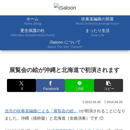
ホーム
吹奏楽編曲の部屋
Home (Blog)
Wind Orchestra Arrange Room
更生保護の杜
まったり生活
Offenders Rehabilitation Forest
Slow Life
iSaloon について
About This Site “iSaloon”
展覧会の絵が沖縄と北海道で初演されます
X
Facebook
LINE
コピー
2012.02.26
2014.04.20
当方の吹奏楽編曲による「展覧会の絵」
が初演されることになり
ました。沖縄（抜粋版）と北海道（全曲演奏）です 🙂