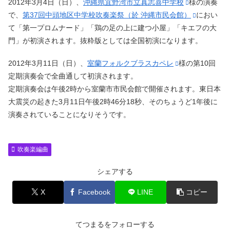
2012年3月4日（日）、
沖縄県宜野湾市立真志喜中学校
様の演奏
で、
第37回中頭地区中学校吹奏楽祭（於 沖縄市民会館）
におい
て「第一プロムナード」「鶏の足の上に建つ小屋」「キエフの大
門」が初演されます。抜粋版としては全国初演になります。
2012年3月11日（日）、
室蘭フォルクブラスカペレ
様の第10回
定期演奏会で全曲通して初演されます。
定期演奏会は午後2時から室蘭市市民会館で開催されます。東日本
大震災の起きた3月11日午後2時46分18秒、そのちょうど1年後に
演奏されていることになりそうです。
吹奏楽編曲
シェアする
X
Facebook
LINE
コピー
てつまるをフォローする