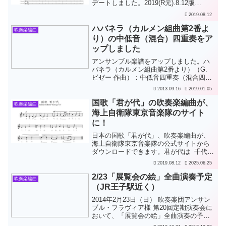
デートしました。2019(R元).8.12版
（v6）フルスコアの拍子番号を大きくし
2019.08.12
た。「夜明け」2小節目以降、テナー・サ
クソフォーンに、バス・クラリネットの
ハバネラ（カルメン組曲第2番よ
吹奏楽編曲
高音ソロ代奏...
り）の中低音（混合）四重奏をア
ップしました
アンサンブル楽譜をアップしました。ハ
バネラ（カルメン組曲第2番より）（G.
ビゼー 作曲）：中低音四重奏（混合四重
奏）です。カルメンが「恋は野の鳥」と
2013.09.16
2019.01.05
歌うアリアです。実は、敬老会での余興
として演奏するために編曲したもので、
国歌「君が代」の吹奏楽編曲が、
吹奏楽編曲
バス・クラリネット...
海上自衛隊東京音楽隊のサイト
に！
日本の国歌「君が代」、吹奏楽編曲が、
海上自衛隊東京音楽隊の公式サイトから
ダウンロードできます。君が代は 千代に
八千代に さざれ石の 巖となりて 苔の
2019.08.12
2025.06.25
むすまで東京音楽隊使用楽譜だけでな
く、東京音楽隊演奏音源もダウンロード
2/23「展覧会の絵」全曲演奏予定
吹奏楽編曲
できます。海上自...
（JR王子駅近く）
2014年2月23日（日） 吹奏楽団アンサン
ブル・フラヴィア様 第20回定期演奏会に
おいて、「展覧会の絵」全曲演奏の予定
です。（3部構成のうち第2部）午後2時開