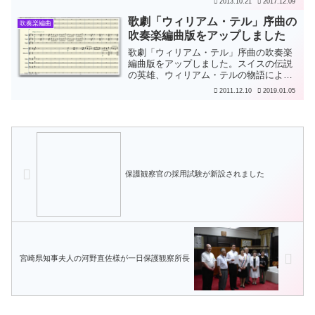
2013.10.21
2017.12.09
演（午後1時半 開場）北とぴあ 大ホール
お近くの方はぜひどうぞ。
歌劇「ウィリアム・テル」序曲の
吹奏楽編曲
吹奏楽編曲版をアップしました
歌劇「ウィリアム・テル」序曲の吹奏楽
編曲版をアップしました。スイスの伝説
の英雄、ウィリアム・テルの物語による
歌劇の序曲として作曲されたものです。
2011.12.10
2019.01.05
当時の司政官ゲスラーが思いついた残酷
な刑罰として、息子の頭の上に乗せたリ
ンゴを的にして矢で射るこ...
保護観察官の採用試験が新設されました
宮崎県知事夫人の河野直佐様が一日保護観察所長