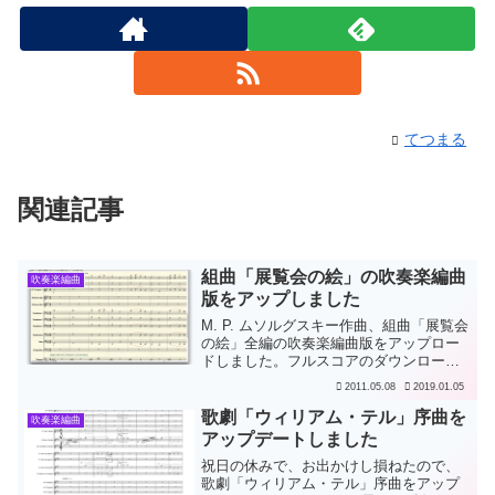
てつまる
関連記事
組曲「展覧会の絵」の吹奏楽編曲
吹奏楽編曲
版をアップしました
M. P. ムソルグスキー作曲、組曲「展覧会
の絵」全編の吹奏楽編曲版をアップロー
ドしました。フルスコアのダウンロード
が可能です。この曲は、ムソルグスキー
2011.05.08
2019.01.05
が友人の画家ハルトマンの遺作展を主催
したスターソフに献呈したもので、ハル
歌劇「ウィリアム・テル」序曲を
吹奏楽編曲
トマンの絵に寄せ...
アップデートしました
祝日の休みで、お出かけし損ねたので、
歌劇「ウィリアム・テル」序曲をアップ