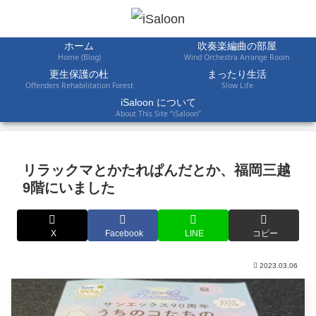
ホーム
吹奏楽編曲の部屋
Home (Blog)
Wind Orchestra Arrange Room
更生保護の杜
まったり生活
Offenders Rehabilitation Forest
Slow Life
iSaloon について
About This Site “iSaloon”
リラックマとかたれぱんだとか、福岡三越
9階にいました
X
Facebook
LINE
コピー
2023.03.06