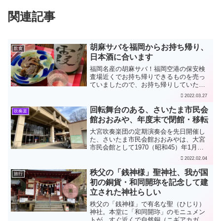
関連記事
胡麻サバを福岡からお持ち帰り、
飲食
日本酒に合います
福岡名産の胡麻サバ！福岡空港の保安検
査場近くでお持ち帰りできるものを売っ
ていましたので、お持ち帰りしていただ
きました。これが日本酒にとても合いま
2022.03.27
す。細切りの海苔を乗せるとまた風流に
なるのですが、そのままいただきまし
回転舞台のある、さいたま市民会
吹奏楽
た。胡麻サバがお持ち帰りな...
館おおみや、年度末で閉館・移転
大宮吹奏楽団の定期演奏会を先日開催し
た、さいたま市民会館おおみやは、大宮
市民会館として1970（昭和45）年1月に
完成し、築50年以上になりますが、老朽
2022.02.04
化などのため2022（令和4）年3月末で閉
館し、同年4月、大宮駅東口の RaiBoC
秩父の「銭神様」聖神社、我が国
旅行
H...
初の銅貨・和同開珎を記念して建
立された神社らしい
秩父の「銭神様」で有名な聖（ひじり）
神社。本堂に「和同開珎」のモニュメン
トが。すぐ近くで自然銅（ニギアカガ