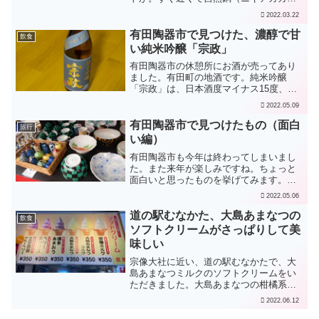
ネ）が露天掘りで産出され、これを使っ
2022.03.22
て我が国初の銅貨・和同開珎（わどうか
いちん）が作られたとのこと。これを記
有田陶器市で見つけた、濃醇で甘
飲食
念して元号も西暦708年か...
い純米吟醸「宗政」
有田陶器市の休憩所にお酒が売ってあり
ました。有田町の地酒です。純米吟醸
「宗政」は、日本酒度マイナス15度、も
うむちゃくちゃ甘いです。といっても砂
2022.05.09
糖を舐めたような感じではなく、お米が
材料なのに、飲み口はワイン、という感
有田陶器市で見つけたもの（面白
旅行
じです。似た傾向の「お米...
い編）
有田陶器市も今年は終わってしまいまし
た。また来年が楽しみですね。ちょっと
面白いと思ったものを挙げてみます。あ
のアニメを意識しているとしか思えない
2022.05.06
格子模様の陶器。靴もありました。具体
的なことは何も書かれていませんし、模
道の駅むなかた、大島あまなつの
飲食
様自体は一般的な和柄です...
ソフトクリームがさっぱりして美
味しい
宗像大社に近い、道の駅むなかたで、大
島あまなつミルクのソフトクリームをい
ただきました。大島あまなつの柑橘系の
酸味がさっぱりしてとても美味しいで
2022.06.12
す。大島あまなつミルクにしたので、ち
ょっとまろやかな感じになりました。