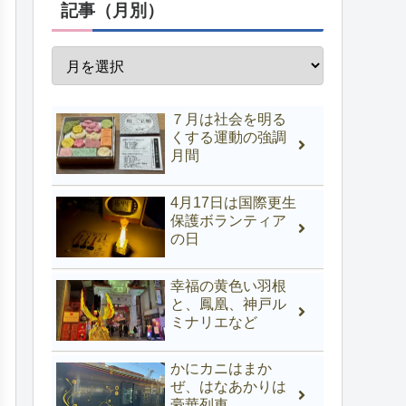
記事（月別）
７月は社会を明る
くする運動の強調
月間
4月17日は国際更生
保護ボランティア
の日
幸福の黄色い羽根
と、鳳凰、神戸ル
ミナリエなど
かにカニはまか
ぜ、はなあかりは
豪華列車