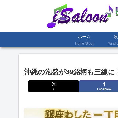
ホーム
吹
Home (Blog)
Wind 
沖縄の泡盛が39銘柄も三線に
X
Facebook