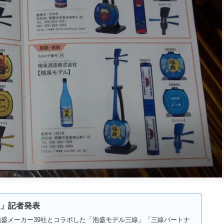
」記者発表
盛メーカー39社とコラボした「泡盛モデル三線」「三線パートナ