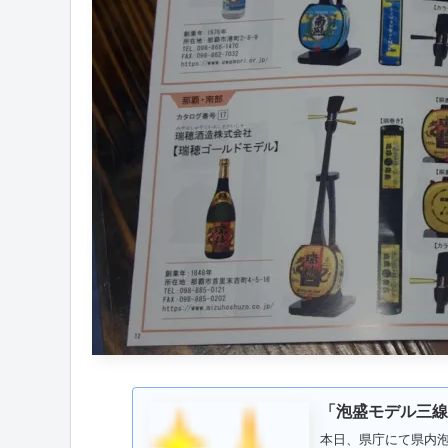
「泡盛モデル三線
本日、県庁にて県内泡