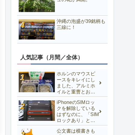
沖縄の泡盛が39銘柄も
三線に！
人気記事（月間／全体）
ホルンのマウスピ
ースをキレイにし
ました、アルミホ
イルと重曹とお湯
でOK
iPhoneのSIMロッ
クを解除している
はずなのに、「SIM
ロックあり」と表
示されるときの対
公文書は横書きも
処法