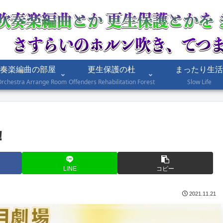
奏楽編曲の部屋
更生保護の杜
まったり生活
Orchestra Arrange Room
Offenders Rehabilitation Forest
Slow Life
！
LINE
コピー
2021.11.21