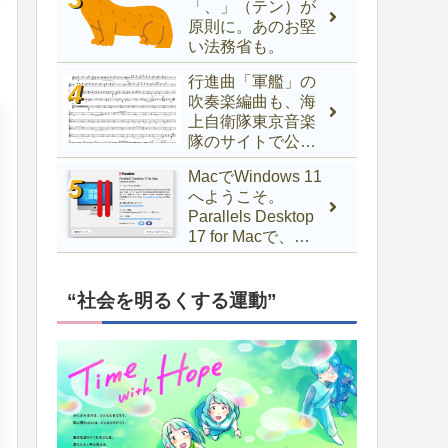
「、」（テン）が
原則に。あのお堅
い法務省も。
行進曲「軍艦」の
吹奏楽編曲も、海
上自衛隊東京音楽
隊のサイトで公開
中！
MacでWindows 11
へようこそ。
Parallels Desktop
17 for Macで、
Windows 10以前か
らアップグレード
するには
“社会を明るくする運動”