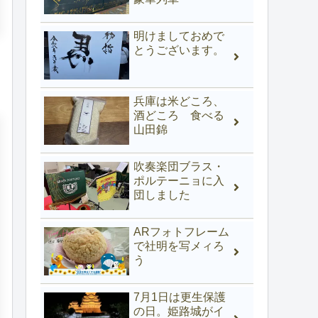
明けましておめで
とうございます。
兵庫は米どころ、
酒どころ 食べる
山田錦
吹奏楽団ブラス・
ポルテーニョに入
団しました
ARフォトフレーム
で社明を写メィろ
う
7月1日は更生保護
の日。姫路城がイ