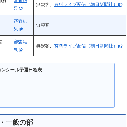
都府
審査結
無観客、
有料ライブ配信（朝日新聞社）
果
審査結
無観客
果
館
審査結
無観客、
有料ライブ配信（朝日新聞社）
果
楽コンクール予選日程表
・一般の部