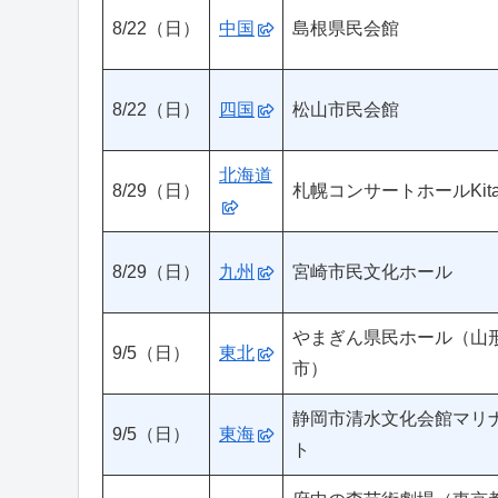
8/22（日）
中国
島根県民会館
8/22（日）
四国
松山市民会館
北海道
8/29（日）
札幌コンサートホールKita
8/29（日）
九州
宮崎市民文化ホール
やまぎん県民ホール（山
9/5（日）
東北
市）
静岡市清水文化会館マリ
9/5（日）
東海
ト