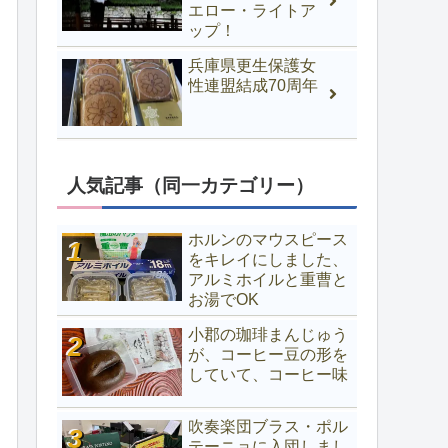
エロー・ライトア
ップ！
兵庫県更生保護女
性連盟結成70周年
人気記事（同一カテゴリー）
ホルンのマウスピース
をキレイにしました、
アルミホイルと重曹と
お湯でOK
小郡の珈琲まんじゅう
が、コーヒー豆の形を
していて、コーヒー味
吹奏楽団ブラス・ポル
テーニョに入団しまし