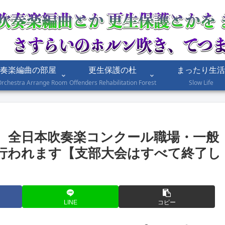
奏楽編曲の部屋
更生保護の杜
まったり生活
Orchestra Arrange Room
Offenders Rehabilitation Forest
Slow Life
。全日本吹奏楽コンクール職場・一般
行われます【支部大会はすべて終了し
LINE
コピー