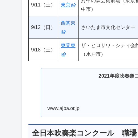
府中の森芸術劇場（東京
9/11（土）
東京
中市）
西関東
9/12（日）
さいたま市文化センター
東関東
ザ・ヒロサワ・シティ会
9/18（土）
（水戸市）
2021年度吹奏
www.ajba.or.jp
全日本吹奏楽コンクール 職場