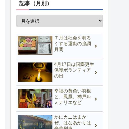
記事（月別）
７月は社会を明る
くする運動の強調
月間
4月17日は国際更生
保護ボランティア
の日
幸福の黄色い羽根
と、鳳凰、神戸ル
ミナリエなど
かにカニはまか
ぜ、はなあかりは
豪華列車