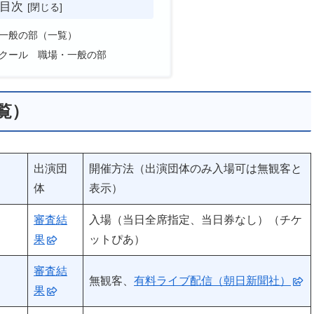
目次
一般の部（一覧）
クール 職場・一般の部
覧）
出演団
開催方法（出演団体のみ入場可は無観客と
体
表示）
審査結
入場（当日全席指定、当日券なし）（チケ
果
ットぴあ）
審査結
無観客、
有料ライブ配信（朝日新聞社）
果