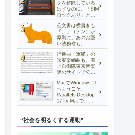
クを解除している
はずなのに、「SIM
ロックあり」と表
示されるときの対
公文書は横書きも
処法
「、」（テン）が
原則に。あのお堅
い法務省も。
行進曲「軍艦」の
吹奏楽編曲も、海
上自衛隊東京音楽
隊のサイトで公開
中！
MacでWindows 11
へようこそ。
Parallels Desktop
17 for Macで、
Windows 10以前か
らアップグレード
するには
“社会を明るくする運動”