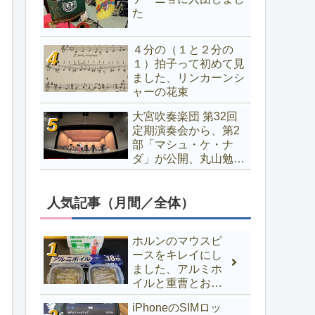
た
４分の（１と２分の
１）拍子って初めて見
ました、リンカーンシ
ャーの花束
大宮吹奏楽団 第32回
定期演奏会から、第2
部「マシュ・ケ・ナ
ダ」が公開、丸山勉プ
ロなど堪能できます
人気記事（月間／全体）
ホルンのマウスピ
ースをキレイにし
ました、アルミホ
イルと重曹とお湯
でOK
iPhoneのSIMロッ