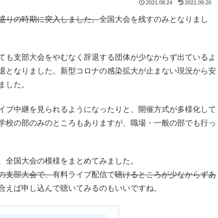
2021.08.24
2021.09.20
盛りの時期に突入しました。
全国大会を残すのみとなりまし
ても支部大会をやむなく辞退する団体が少なからず出ているよ
退となりました。新型コロナの感染拡大が止まない現況から安
ました。
イブ中継を見られるようになったりと、開催方式が多様化して
学校の部のみのところもありますが、職場・一般の部でも行っ
、全国大会の模様をまとめてみました。
の支部大会で、
有料ライブ配信で
聴けるところが少なからずあ
合えば申し込んで聴いてみるのもいいですね。