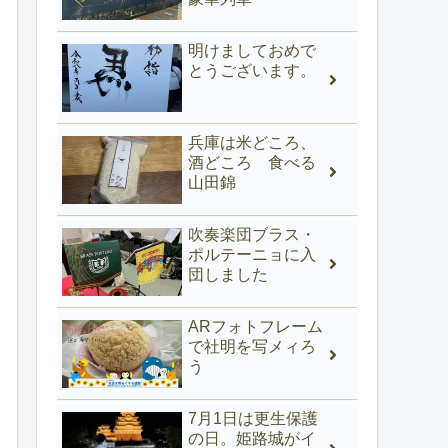
明けましておめで
とうございます。
兵庫は米どころ、
酒どころ 食べる
山田錦
吹奏楽団ブラス・
ポルテーニョに入
団しました
ARフォトフレーム
で社明を写メィろ
う
7月1日は更生保護
の日。姫路城がイ