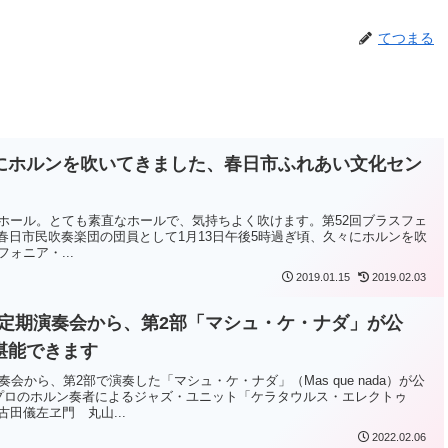
てつまる
にホルンを吹いてきました、春日市ふれあい文化セン
ホール。とても素直なホールで、気持ちよく吹けます。第52回ブラスフェ
ar で、春日市民吹奏楽団の団員として1月13日午後5時過ぎ頃、久々にホルンを吹
ォニア・...
2019.01.15
2019.02.03
回定期演奏会から、第2部「マシュ・ケ・ナダ」が公
堪能できます
会から、第2部で演奏した「マシュ・ケ・ナダ」（Mas que nada）が公
プロのホルン奏者によるジャズ・ユニット「ケラタウルス・エレクトゥ
田儀左ヱ門 丸山...
2022.02.06