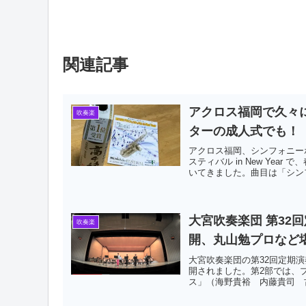
関連記事
アクロス福岡で久々
吹奏楽
ターの成人式でも！
アクロス福岡、シンフォニー
スティバル in New Ye
いてきました。曲目は「シンフ
大宮吹奏楽団 第32
吹奏楽
開、丸山勉プロなど
大宮吹奏楽団の第32回定期演奏
開されました。第2部では、
ス」（海野貴裕 内藤貴司 古