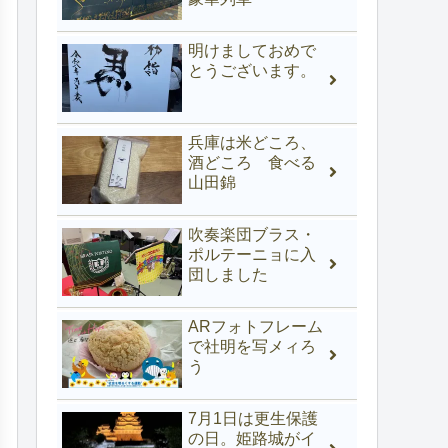
明けましておめで
とうございます。
兵庫は米どころ、
酒どころ 食べる
山田錦
吹奏楽団ブラス・
ポルテーニョに入
団しました
ARフォトフレーム
で社明を写メィろ
う
7月1日は更生保護
の日。姫路城がイ