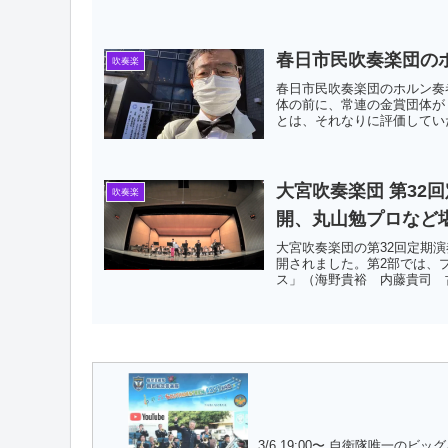
春日市民吹奏楽団の
吹奏楽
春日市民吹奏楽団のホルン奏
体の前に、常連の金賞団体が
とは、それなりに評価していた
大宮吹奏楽団 第32
吹奏楽
開、丸山勉プロなど
大宮吹奏楽団の第32回定期演奏
開されました。第2部では、
ス」（海野貴裕 内藤貴司 古
3/6 19:00〜 自衛隊唯一のビッ