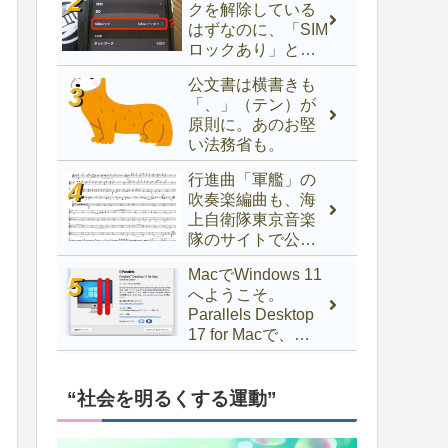
クを解除している
はずなのに、「SIM
ロックあり」と表
示されるときの対
公文書は横書きも
処法
「、」（テン）が
原則に。あのお堅
い法務省も。
行進曲「軍艦」の
吹奏楽編曲も、海
上自衛隊東京音楽
隊のサイトで公開
中！
MacでWindows 11
へようこそ。
Parallels Desktop
17 for Macで、
Windows 10以前か
らアップグレード
するには
“社会を明るくする運動”