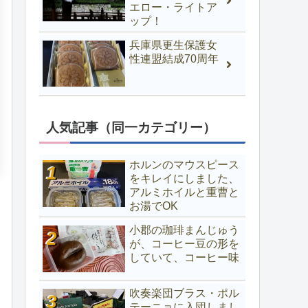
エロー・ライトア
ップ！
兵庫県更生保護女
性連盟結成70周年
人気記事（同一カテゴリー）
ホルンのマウスピース
をキレイにしました、
アルミホイルと重曹と
お湯でOK
小郡の珈琲まんじゅう
が、コーヒー豆の形を
していて、コーヒー味
吹奏楽団ブラス・ポル
テーニョに入団しまし