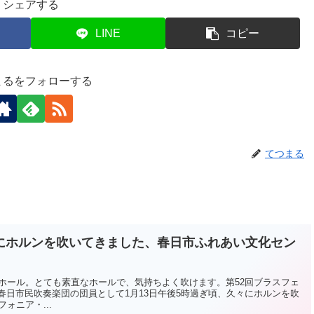
シェアする
LINE
コピー
まるをフォローする
てつまる
にホルンを吹いてきました、春日市ふれあい文化セン
ホール。とても素直なホールで、気持ちよく吹けます。第52回ブラスフェ
ar で、春日市民吹奏楽団の団員として1月13日午後5時過ぎ頃、久々にホルンを吹
ォニア・...