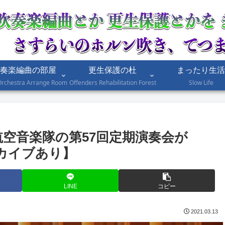
奏楽編曲の部屋
更生保護の杜
まったり生活
Orchestra Arrange Room
Offenders Rehabilitation Forest
Slow Life
西部航空音楽隊の第57回定期演奏会が
ーカイブあり】
LINE
コピー
2021.03.13