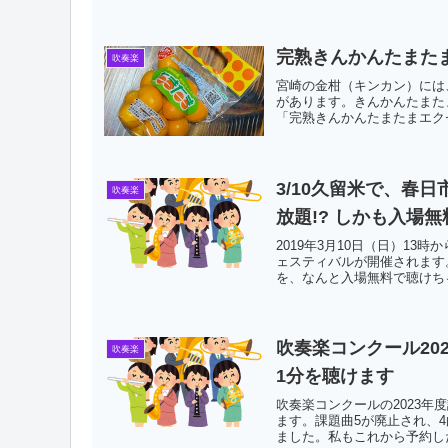
完熟きんかんたまた
吹奏楽
宮崎の金柑（キンカン）には
があります。きんかんたまた
「完熟きんかんたまたまエクセ
3/10久留米で、春
吹奏楽
放題!? しかも入場無
2019年3月10日（日）1
ェスティバルが開催されます
を、なんと入場無料で聴けちゃ
吹奏楽コンクール20
吹奏楽
1分を聴けます
吹奏楽コンクールの2023
ます。課題曲5が廃止され、
ました。私もこれから予約した