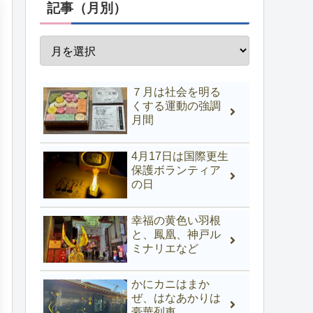
記事（月別）
７月は社会を明る
くする運動の強調
月間
4月17日は国際更生
保護ボランティア
の日
幸福の黄色い羽根
と、鳳凰、神戸ル
ミナリエなど
かにカニはまか
ぜ、はなあかりは
豪華列車