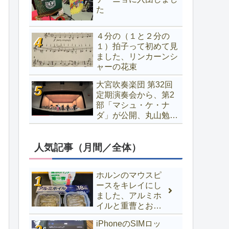
た
４分の（１と２分の
１）拍子って初めて見
ました、リンカーンシ
ャーの花束
大宮吹奏楽団 第32回
定期演奏会から、第2
部「マシュ・ケ・ナ
ダ」が公開、丸山勉プ
ロなど堪能できます
人気記事（月間／全体）
ホルンのマウスピ
ースをキレイにし
ました、アルミホ
イルと重曹とお湯
でOK
iPhoneのSIMロッ