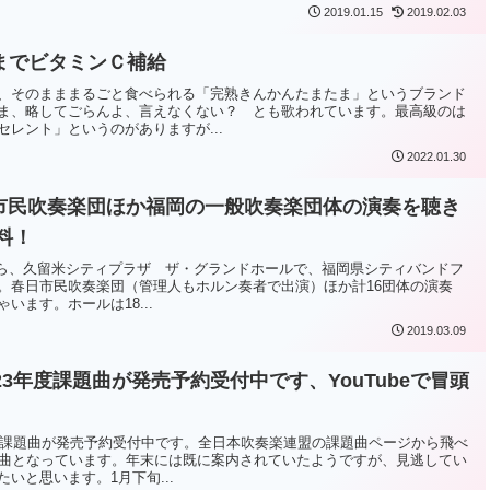
2019.01.15
2019.02.03
までビタミンＣ補給
、そのまままるごと食べられる「完熟きんかんたまたま」というブランド
ま、略してごらんよ、言えなくない？ とも歌われています。最高級のは
レント」というのがありますが...
2022.01.30
日市民吹奏楽団ほか福岡の一般吹奏楽団体の演奏を聴き
料！
3時から、久留米シティプラザ ザ・グランドホールで、福岡県シティバンドフ
。春日市民吹奏楽団（管理人もホルン奏者で出演）ほか計16団体の演奏
います。ホールは18...
2019.03.09
23年度課題曲が発売予約受付中です、YouTubeで冒頭
年度課題曲が発売予約受付中です。全日本吹奏楽連盟の課題曲ページから飛べ
4曲となっています。年末には既に案内されていたようですが、見逃してい
いと思います。1月下旬...