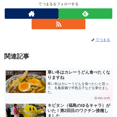
てつまるをフォローする
てつまる
関連記事
寒い冬はカレーうどん食べたくな
飲食
りますね
寒い冬はカレーうどんを食べたいと思っ
て、丸亀製麺で半熟玉子などを乗せまし
た。
2021.12.05
キビタン（福島のゆるキャラ）が
飲食
いた！第2回目のワクチン接種し
ました