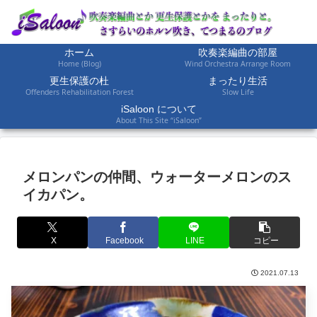
ホーム
吹奏楽編曲の部屋
Home (Blog)
Wind Orchestra Arrange Room
更生保護の杜
まったり生活
Offenders Rehabilitation Forest
Slow Life
iSaloon について
About This Site “iSaloon”
メロンパンの仲間、ウォーターメロンのス
イカパン。
X
Facebook
LINE
コピー
2021.07.13