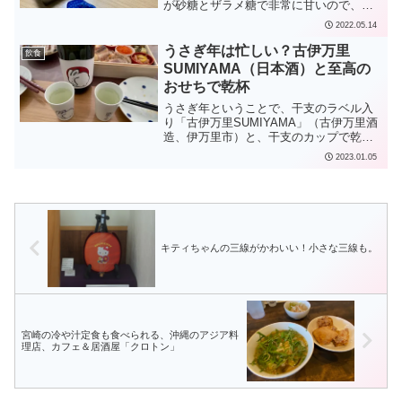
が砂糖とザラメ糖で非常に甘いので、ワ
インのような「宗政」の甘さは際立ちま
2022.05.14
せんが、日本酒と酒粕の成分でちょっと
優しめのお味になっています。同じく有
うさぎ年は忙しい？古伊万里
飲食
田陶器市の休憩所に売って...
SUMIYAMA（日本酒）と至高の
おせちで乾杯
うさぎ年ということで、干支のラベル入
り「古伊万里SUMIYAMA」（古伊万里酒
造、伊万里市）と、干支のカップで乾
杯！ リュウジさんの至高のおせちがつ
2023.01.05
まみです。
キティちゃんの三線がかわいい！小さな三線も。
宮崎の冷や汁定食も食べられる、沖縄のアジア料
理店、カフェ＆居酒屋「クロトン」