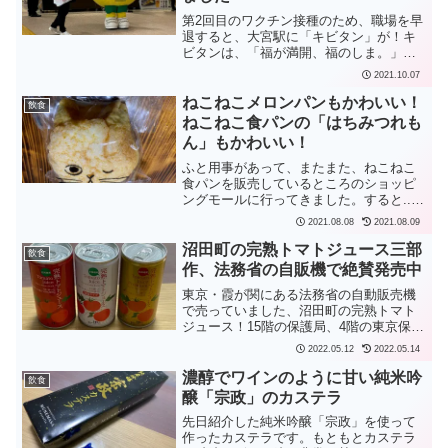
第2回目のワクチン接種のため、職場を早
退すると、大宮駅に「キビタン」が！キ
ビタンは、「福が満開、福のしま。」と
いうたすきをかけていました。体が黄色
2021.10.07
くて丸いのですが、きびだんごではなく
て、福島県の鳥「キビタキ」がモチーフ
ねこねこメロンパンもかわいい！
飲食
だそうです。福島と山形...
ねこねこ食パンの「はちみつれも
ん」もかわいい！
ふと用事があって、またまた、ねこねこ
食パンを販売しているところのショッピ
ングモールに行ってきました。すると...
ねこねこメロンパンがお出迎え！（この
2021.08.08
2021.08.09
前行ったときにも、いたのですが）ボロ
ボロこぼれて食べるのは大変でしたが、
沼田町の完熟トマトジュース三部
飲食
美味しゅうございまし...
作、法務省の自販機で絶賛発売中
東京・霞が関にある法務省の自動販売機
で売っていました、沼田町の完熟トマト
ジュース！15階の保護局、4階の東京保護
観察所、いずれもエレベーターを降りた
2022.05.12
2022.05.14
ら目の前にありました。三種類ありま
す。ゴールドは少し高く190円、ほかの2
濃醇でワインのように甘い純米吟
飲食
つは110円と安か...
醸「宗政」のカステラ
先日紹介した純米吟醸「宗政」を使って
作ったカステラです。もともとカステラ