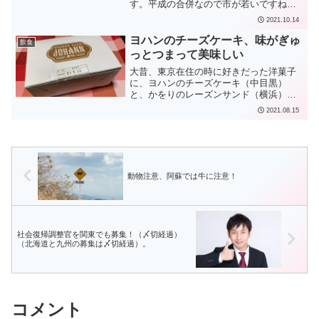
す。平成の合併なので市が若いですね。
確か那覇市は本年で市政施行100周年だっ
2021.10.14
たような。熊谷市唯一の酒蔵、権田酒造
さんが特別純米「直実」（なおざね）を
ヨハンのチーズケーキ、味がぎゅ
飲食
販売していたので...
っとつまって美味しい
大昔、東京在住の時に好きだった洋菓子
に、ヨハンのチーズケーキ（中目黒）
と、かをりのレーズンサンド（横浜）が
ありました。ヨハンのチーズケーキを久
2021.08.15
しぶりに食することができました。伝統
的なメロー、甘味を抑えたナチュラル、
あっさりとした口当たりのブ...
動物注意、阿蘇では牛に注意！
社会復帰調整官を関東でも募集！（〆切経過）
（北海道と九州の募集は〆切経過）。
コメント