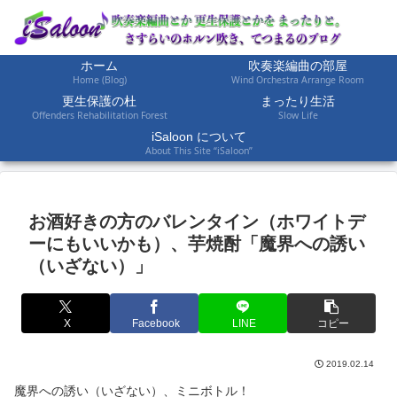
ホーム
吹奏楽編曲の部屋
Home (Blog)
Wind Orchestra Arrange Room
更生保護の杜
まったり生活
Offenders Rehabilitation Forest
Slow Life
iSaloon について
About This Site “iSaloon”
お酒好きの方のバレンタイン（ホワイトデ
ーにもいいかも）、芋焼酎「魔界への誘い
（いざない）」
X
Facebook
LINE
コピー
2019.02.14
魔界への誘い（いざない）、ミニボトル！