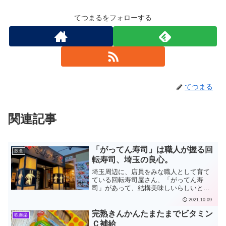
てつまるをフォローする
てつまる
関連記事
「がってん寿司」は職人が握る回
飲食
転寿司、埼玉の良心。
埼玉周辺に、店員をみな職人として育て
ている回転寿司屋さん、「がってん寿
司」があって、結構美味しいらしいとテ
レビで知りました。うちのカミさんが行
2021.10.09
ってみたいというので、試しに行ってみ
ました。回転寿司なのですが、ほとんど
完熟きんかんたまたまでビタミン
吹奏楽
タッチパネルで注文しました...
Ｃ補給