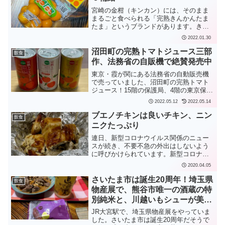
宮崎の金柑（キンカン）には、そのまま
まるごと食べられる「完熟きんかんたま
たま」というブランドがあります。きん
かんたまたま、略してごらんよ、言えな
2022.01.30
くない？ とも歌われています。最高級
のは「完熟きんかんたまたまエクセレン
沼田町の完熟トマトジュース三部
飲食
ト」というのがありますが...
作、法務省の自販機で絶賛発売中
東京・霞が関にある法務省の自動販売機
で売っていました、沼田町の完熟トマト
ジュース！15階の保護局、4階の東京保護
観察所、いずれもエレベーターを降りた
2022.05.12
2022.05.14
ら目の前にありました。三種類ありま
す。ゴールドは少し高く190円、ほかの2
ブエノチキンは良いチキン、ニン
飲食
つは110円と安か...
ニクたっぷり
連日、新型コロナウイルス関係のニュー
スが続き、不要不急の外出はしないよう
に呼びかけられています。新型コロナウ
イルス対策としてとても大事なのは、体
2020.04.05
を元気に保つこと。よく寝て、よく食べ
る。ということで、うちなー（沖縄）の
さいたま市は誕生20周年！埼玉県
飲食
ソウルフードの一つとも言...
物産展で、熊谷市唯一の酒蔵の特
別純米と、川越いもシューが美味
しい。いなご甘露煮！？
JR大宮駅で、埼玉県物産展をやっていま
した。さいたま市は誕生20周年だそうで