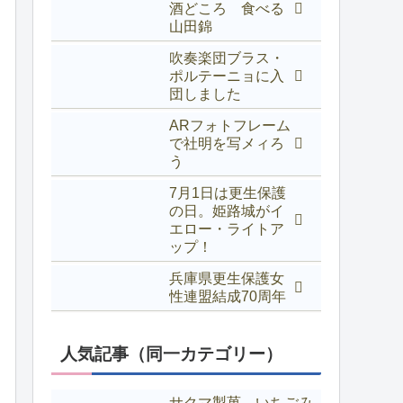
酒どころ 食べる
山田錦
吹奏楽団ブラス・
ポルテーニョに入
団しました
ARフォトフレーム
で社明を写メィろ
う
7月1日は更生保護
の日。姫路城がイ
エロー・ライトア
ップ！
兵庫県更生保護女
性連盟結成70周年
人気記事（同一カテゴリー）
サクマ製菓、いちごみ