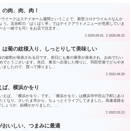
）の肉、肉、肉！
ンウイークはステイホーム週間ということで、新型コロナウイルスなんか
ょう。北谷町の「ばくばく亭」ではテイクアウトメニューが充実していま
と一緒でも可）をお店で注文す...
2020.05.01
2020.06.15
」は菊の紋様入り、しっとりして美味しい
、春の叙勲が発表される日です。前日にも春の褒章が発表され、おめでたい
めでとうございます。先日、東京へ出張した帰りに、羽田空港でどらやき
ましたので、買って帰りまし...
2022.04.29
えば、横浜かをり
いえば、「横浜かをり」です。「横浜かをり」は横浜市中区山下町にあり
たくなり、さいたま市から、ちょっとドライブしてきました。高速道路を
しょうか、結構かかりました。...
2022.03.13
がおいしい、つまみに最適