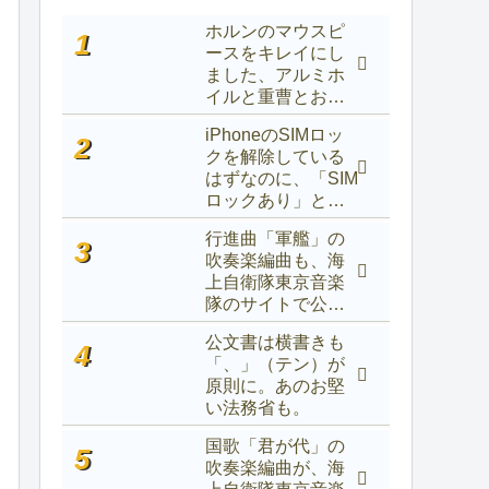
ホルンのマウスピ
ースをキレイにし
ました、アルミホ
イルと重曹とお湯
でOK
iPhoneのSIMロッ
クを解除している
はずなのに、「SIM
ロックあり」と表
示されるときの対
行進曲「軍艦」の
処法
吹奏楽編曲も、海
上自衛隊東京音楽
隊のサイトで公開
中！
公文書は横書きも
「、」（テン）が
原則に。あのお堅
い法務省も。
国歌「君が代」の
吹奏楽編曲が、海