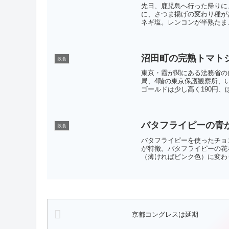
先日、鹿児島へ行った帰りに
に、さつま揚げの変わり種が
ネギ塩。レンコンが半熟たまご
沼田町の完熟トマト
飲食
東京・霞が関にある法務省の
局、4階の東京保護観察所、
ゴールドは少し高く190円、ほか
バタフライピーの青
飲食
バタフライピーを使ったチョ
が特徴。バタフライピーの花
（薄ければピンク色）に変わり
京都コングレスは延期