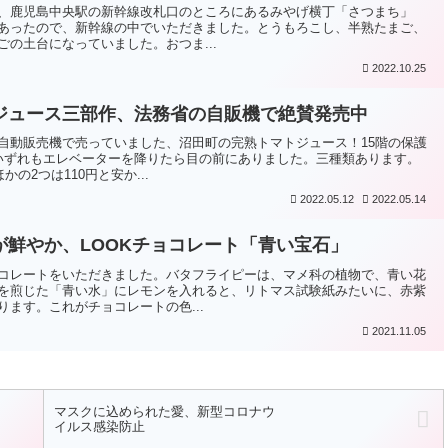
、鹿児島中央駅の新幹線改札口のところにあるみやげ横丁「さつまち」
あったので、新幹線の中でいただきました。とうもろこし、半熟たまご、
の土台になっていました。おつま...
2022.10.25
ジュース三部作、法務省の自販機で絶賛発売中
自動販売機で売っていました、沼田町の完熟トマトジュース！15階の保護
いずれもエレベーターを降りたら目の前にありました。三種類あります。
の2つは110円と安か...
2022.05.12
2022.05.14
が鮮やか、LOOKチョコレート「青い宝石」
コレートをいただきました。バタフライピーは、マメ科の植物で、青い花
を煎じた「青い水」にレモンを入れると、リトマス試験紙みたいに、赤紫
ます。これがチョコレートの色...
2021.11.05
マスクに込められた愛、新型コロナウ
イルス感染防止