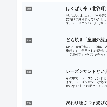
ばくばく亭（北谷町
飲食
5月に入りました。ゴールデ
に負けず乗り切っていきまし
す。チーズハンバーグ（カレー
どら焼き「皇居外苑
飲食
4月29日は昭和の日、例年
季節です。受章された皆様お
「皇居外苑」がバラで売ってい
レーズンサンドとい
飲食
私の中で、レーズンサンドと
ます。レーズンサンドが食べ
使わず下道で2時間半くらいで
変わり種さつま揚げ
飲食