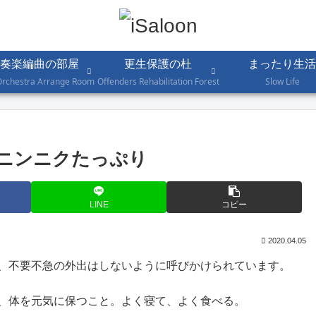
奏楽編曲の部屋
更生保護の杜
まったり生活
Orchestra Arrange Room
Offenders Rehabilitation Forest
Slow Life
ニンニクたっぷり
LINE
コピー
2020.04.05
、不要不急の外出はしないように呼びかけられています。
、体を元気に保つこと。よく寝て、よく食べる。