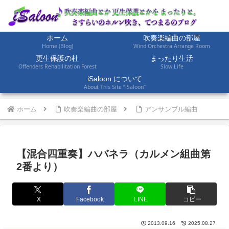
ホーム
吹奏楽編曲の部屋
Home (Blog)
Wind Orchestra Arrange Room
更生保護の杜
まったり生活
Offenders Rehabilitation Forest
Slow Life
iSaloon について
About This Site “iSaloon”
ホーム
吹奏楽編曲の部屋
アンサンブル編曲
【混合四重奏】ハバネラ（カルメン組曲第
2番より）
X
Facebook
LINE
コピー
2013.09.16
2025.08.27