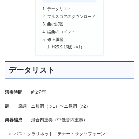
データリスト
フルスコアのダウンロード
曲の試聴
編曲のコメント
修正履歴
H25.9.16版（v1）
データリスト
演奏時間
約2分弱
調
原調 ニ短調（♭1）〜ニ長調（♯2）
楽器編成
混合四重奏（中低音四重奏）
バス・クラリネット、テナー・サクソフォーン